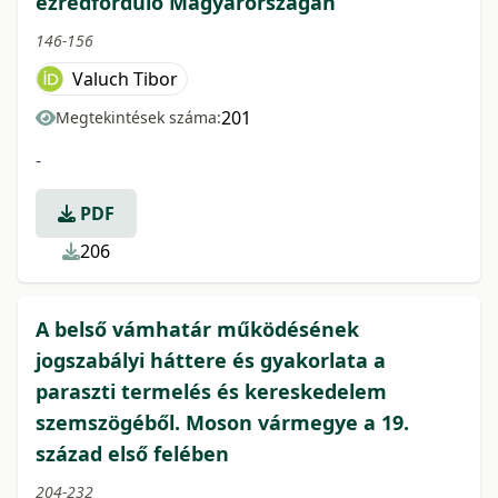
ezredforduló Magyarországán
146-156
Valuch Tibor
201
Megtekintések száma:
-
PDF
206
A belső vámhatár működésének
jogszabályi háttere és gyakorlata a
paraszti termelés és kereskedelem
szemszögéből. Moson vármegye a 19.
század első felében
204-232