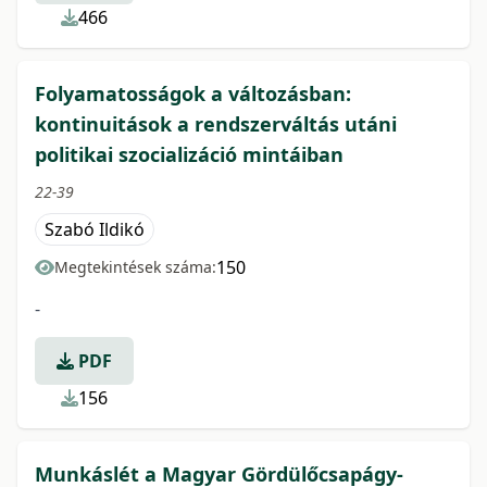
466
Folyamatosságok a változásban:
kontinuitások a rendszerváltás utáni
politikai szocializáció mintáiban
22-39
Szabó Ildikó
150
Megtekintések száma:
-
PDF
156
Munkáslét a Magyar Gördülőcsapágy-