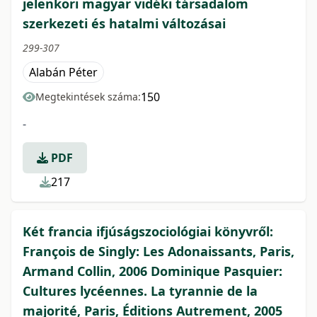
jelenkori magyar vidéki társadalom
szerkezeti és hatalmi változásai
299-307
Alabán Péter
150
Megtekintések száma:
-
PDF
217
Két francia ifjúságszociológiai könyvről:
François de Singly: Les Adonaissants, Paris,
Armand Collin, 2006 Dominique Pasquier:
Cultures lycéennes. La tyrannie de la
majorité, Paris, Éditions Autrement, 2005