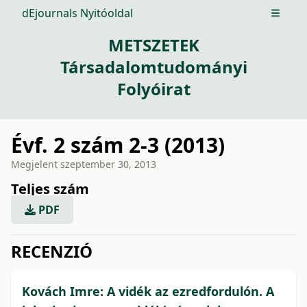
dEjournals Nyitóoldal
Open m
METSZETEK
Társadalomtudományi
Folyóirat
Évf. 2 szám 2-3 (2013)
Megjelent
szeptember 30, 2013
Teljes szám
PDF
issue.tableOfContents6a772
RECENZIÓ
Kovách Imre: A vidék az ezredfordulón. A