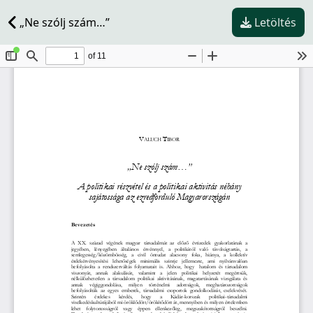
„Ne szólj szám…”
Letöltés