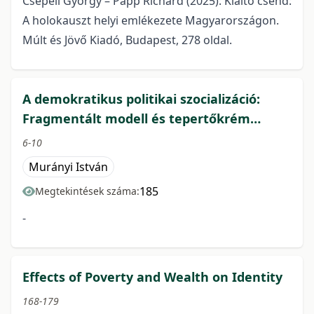
Csepeli György – Papp Richárd (2025): Kiáltó csend:
A holokauszt helyi emlékezete Magyarországon.
Múlt és Jövő Kiadó, Budapest, 278 oldal.
A demokratikus politikai szocializáció:
Fragmentált modell és tepertőkrém…
6-10
Murányi István
185
Megtekintések száma:
-
Effects of Poverty and Wealth on Identity
168-179