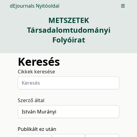
dEjournals Nyitóoldal
Open m
METSZETEK
Társadalomtudományi
Folyóirat
Keresés
Cikkek keresése
Szerző által
Publikált ez után