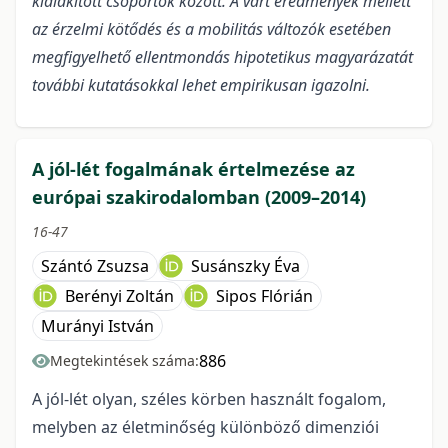
kialakított csoportok között. A várt eredmények mellett
az érzelmi kötődés és a mobilitás változók esetében
megfigyelhető ellentmondás hipotetikus magyarázatát
további kutatásokkal lehet empirikusan igazolni.
A jól-lét fogalmának értelmezése az
európai szakirodalomban (2009–2014)
16-47
Szántó Zsuzsa
Susánszky Éva
Berényi Zoltán
Sipos Flórián
Murányi István
886
Megtekintések száma:
A jól-lét olyan, széles körben használt fogalom,
melyben az életminőség különböző dimenziói