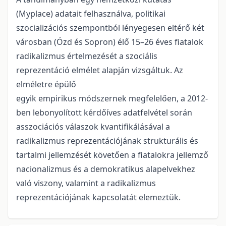
(Myplace) adatait felhasználva, politikai
szocializációs szempontból lényegesen eltérő két
városban (Ózd és Sopron) élő 15–26 éves fiatalok
radikalizmus értelmezését a szociális
reprezentáció elmélet alapján vizsgáltuk. Az
elméletre épülő
egyik empirikus módszernek megfelelően, a 2012-
ben lebonyolított kérdőíves adatfelvétel során
asszociációs válaszok kvantifikálásával a
radikalizmus reprezentációjának strukturális és
tartalmi jellemzését követően a fiatalokra jellemző
nacionalizmus és a demokratikus alapelvekhez
való viszony, valamint a radikalizmus
reprezentációjának kapcsolatát elemeztük.