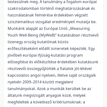
testesülnek meg. A tanulmány a fogalom európai
szakirodalomban történő meghatározásának és
használatának felmérése érdekében végzett
szisztematikus vizsgálat eredményeit mutatja be.
Munkánk alapját az Európai Unió „Measuring
Youth Well-Being (MyWeB)” kutatásában résztvevő
tizenegy ország kutatóinak közös
erőfeszítéseként előállt ismeretek képezték. Egy
jövőbeli európai ifjúság-kutatási program
elősegítése és előkészítése érdekében kutatásunk
résztvevői összegyűjtötték a fiatalok jól-létével
kapcsolatos angol nyelven, illetve saját országaik
nyelvén 2009–2014 között megjelent
tanulmányokat. Azok a munkák kerültek be az
általunk megvizsgált anyagok közé, melyek
megfeleltek a következő kritériumoknak: a