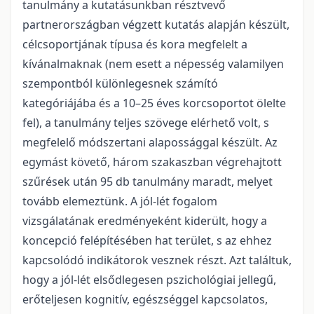
tanulmány a kutatásunkban résztvevő
partnerországban végzett kutatás alapján készült,
célcsoportjának típusa és kora megfelelt a
kívánalmaknak (nem esett a népesség valamilyen
szempontból különlegesnek számító
kategóriájába és a 10–25 éves korcsoportot ölelte
fel), a tanulmány teljes szövege elérhető volt, s
megfelelő módszertani alapossággal készült. Az
egymást követő, három szakaszban végrehajtott
szűrések után 95 db tanulmány maradt, melyet
tovább elemeztünk. A jól-lét fogalom
vizsgálatának eredményeként kiderült, hogy a
koncepció felépítésében hat terület, s az ehhez
kapcsolódó indikátorok vesznek részt. Azt találtuk,
hogy a jól-lét elsődlegesen pszichológiai jellegű,
erőteljesen kognitív, egészséggel kapcsolatos,