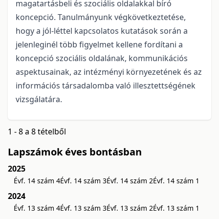
magatartásbeli és szociális oldalakkal bíró
koncepció. Tanulmányunk végkövetkeztetése,
hogy a jól-léttel kapcsolatos kutatások során a
jelenleginél több figyelmet kellene fordítani a
koncepció szociális oldalának, kommunikációs
aspektusainak, az intézményi környezetének és az
információs társadalomba való illesztettségének
vizsgálatára.
1 - 8 a 8 tételből
Lapszámok éves bontásban
2025
Évf. 14 szám 4
Évf. 14 szám 3
Évf. 14 szám 2
Évf. 14 szám 1
2024
Évf. 13 szám 4
Évf. 13 szám 3
Évf. 13 szám 2
Évf. 13 szám 1