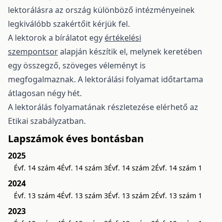
lektorálásra az ország különböző intézményeinek
legkiválóbb szakértőit kérjük fel.
A lektorok a bírálatot egy
értékelési
szempontsor
alapján készítik el, melynek keretében
egy összegző, szöveges véleményt is
megfogalmaznak. A lektorálási folyamat időtartama
átlagosan négy hét.
A lektorálás folyamatának részletezése elérhető az
Etikai szabályzat
ban.
Lapszámok éves bontásban
2025
Évf. 14 szám 4
Évf. 14 szám 3
Évf. 14 szám 2
Évf. 14 szám 1
2024
Évf. 13 szám 4
Évf. 13 szám 3
Évf. 13 szám 2
Évf. 13 szám 1
2023