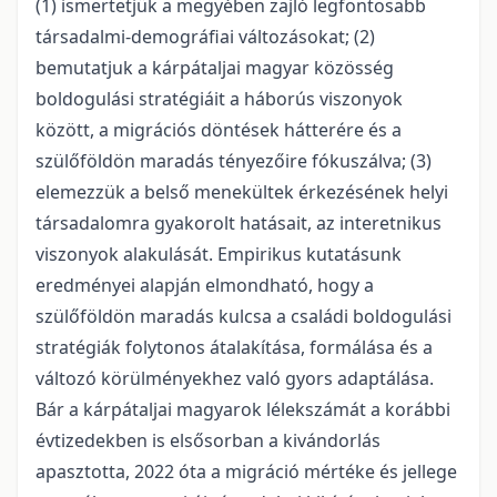
(1) ismertetjük a megyében zajló legfontosabb
társadalmi-demográ­fiai változásokat; (2)
bemutatjuk a kárpátaljai magyar közösség
boldogulási stratégiáit a háborús viszonyok
között, a migrációs döntések hátterére és a
szülőföldön maradás tényezőire fókuszálva; (3)
elemezzük a belső menekültek érkezésének helyi
társadalomra gyakorolt hatásait, az interetnikus
viszonyok alakulását. Empirikus kutatásunk
eredményei alapján elmondható, hogy a
szülőföldön maradás kulcsa a családi boldogulási
stratégiák folytonos átalakítása, formálása és a
változó körülményekhez való gyors adaptálása.
Bár a kárpátaljai magyarok lélekszámát a korábbi
évtizedekben is elsősorban a kivándorlás
apasztotta, 2022 óta a migráció mértéke és jellege