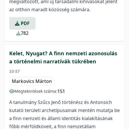
megváltozott, ami új társadalmi kihívásokat jelent
az otthon maradt közösség számára.
PDF
782
Kelet, Nyugat? A finn nemzeti azonosulás
a történelmi narratívák tükrében
33-57
Markovics Márton
151
Megtekintések száma:
A tanulmány Szűcs Jenő történész és Antonsich
kutató területi archetípusainak mentén mutatja be
a finn nemzeti és állami identitás kialakításának
főbb mérföldköveit, a finn nemzetállam