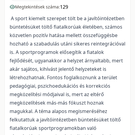
129
Megtekintések száma:
A sport kiemelt szerepet tölt be a javítóintézetben
büntetésüket töltő fiatalkorúak életében, számos
közvetlen pozitív hatása mellett összefüggésbe
hozható a szabadulás utáni sikeres reintegrációval
is. A sportprogramok elősegítik a fiatalok
fejlődését, ugyanakkor a helyzet árnyaltabb, mert
akár sajátos, kihívást jelentő helyzeteket is
létrehozhatnak. Fontos foglalkoznunk a terület
pedagógiai, pszichoedukációs és korrekciós
megközelítési módjaival is, mert az eltérő
megközelítések más-más fókuszt hoznak
magukkal. A téma alapos megismeréséhez
felkutattuk a javítóintézetben büntetésüket töltő
fiatalkorúak sportprogramokban való