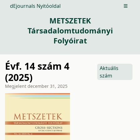
dEjournals Nyitóoldal
Open m
METSZETEK
Társadalomtudományi
Folyóirat
Évf. 14 szám 4
Aktuális
(2025)
szám
Megjelent
december 31, 2025