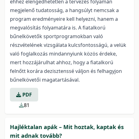
ehhez elengedhetetlen a tervezés folyamán
megjelenő tudatosság, a hangsúlyt nemcsak a
program eredményeire kell helyezni, hanem a
megvalósítás folyamatára is. A fiatalkorú
bűnelkövetők sportprogramokban való
részvételének vizsgálata kulcsfontosságú, a velük
való foglalkozás mindannyiunk közös érdeke,
mert hozzájárulhat ahhoz, hogy a fiatalkorú
felnőtt korára dezisztenssé váljon és felhagyjon
bűnelkövetői magatartásával.
PDF
81
Hajléktalan apák – Mit hoztak, kaptak és
mit adnak tovább?