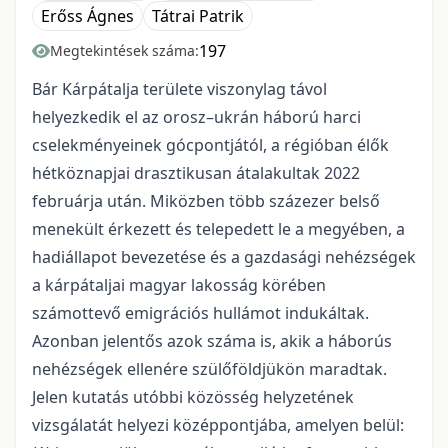
Erőss Ágnes
Tátrai Patrik
197
Megtekintések száma:
Bár Kárpátalja területe viszonylag távol
helyezkedik el az orosz–ukrán háború harci
cselekményeinek gócpontjától, a régióban élők
hétköznapjai drasztikusan átalakultak 2022
februárja után. Miközben több százezer belső
menekült érkezett és telepedett le a megyében, a
hadiállapot bevezetése és a gazdasági nehézségek
a kárpátaljai magyar lakosság körében
számottevő emigrációs hullámot indukáltak.
Azonban jelentős azok száma is, akik a háborús
nehézségek ellenére szülőföldjükön maradtak.
Jelen kutatás utóbbi közösség helyzetének
vizsgálatát helyezi középpontjába, amelyen belül: