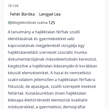
78-106
Fehér Boróka
Lengyel Lea
125
Megtekintések száma:
A tanulmány a hajléktalan férfiak szülői
identitásának és gyermekeikkel való
kapcsolatának megjelenését vizsgálja egy
hajléktalanellátó szervezet szociális munka
dokumentációjának másodelemzésén keresztül,
kiegészítve a hajléktalan édesanyákról korábban
készült elemzéseinket. A hazai és nemzetközi
szakirodalom jellemzően a hajléktalan férfiakra
fókuszál, de apaságuk, szülői szerepeik kevéssé
feltártak. Kutatásunkban ötven hajléktalan
édesapa élettörténetét elemeztük kvalitatív
módszerekkel, a gyermekkor, demográfiai