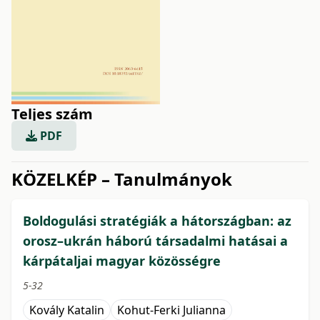
Teljes szám
PDF
issue.tableOfContents6a77e
KÖZELKÉP – Tanulmányok
Boldogulási stratégiák a hátországban: az
orosz–ukrán háború társadalmi hatásai a
kárpátaljai magyar közösségre
5-32
Kovály Katalin
Kohut-Ferki Julianna