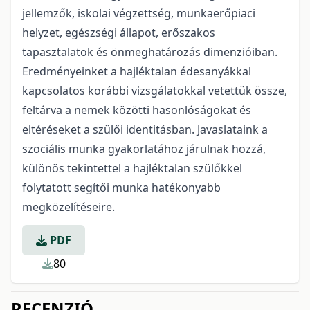
jellemzők, iskolai végzettség, munka­erőpiaci
helyzet, egészségi állapot, erőszakos
tapasztalatok és önmeghatározás dimenziói­ban.
Eredményeinket a hajléktalan édesanyákkal
kapcsolatos korábbi vizsgálatokkal vetettük össze,
feltárva a nemek közötti hasonlóságokat és
eltéréseket a szülői identitásban. Javaslataink a
szociális munka gyakorlatához járulnak hozzá,
különös tekintettel a hajléktalan szülőkkel
folytatott segítői munka hatékonyabb
megközelítéseire.
PDF
80
RECENZIÓ