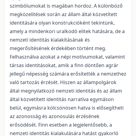
szimbólumokat is magában hordoz. A különböző
megközelítések során az állam által közvetített
identitására olyan konstrukció­ként tekintünk,
amely a mindenkori uralkodó elitek hatására, de a
nemzeti identitás kialakításának és
megerősítésének érdekében történt meg.
Felhasználva azokat a népi motívumokat, valamint
társas identitásokat, amik a finn döntően agrár
jellegű népesség számára erősítették a nemzethez
való tartozás érzését. Hiszen az állampolgárok
által megnyilatkozó nemzeti identitás és az állam
által közvetített identitás narratíva egymáson
belül, egymásra kölcsönösen hatva is elősegítheti
az azonosság és azonosulás érzésének
erősödését. Finn esetben a legjelentősebb, a
nemzeti identitás kialakulására hatást gyakorló