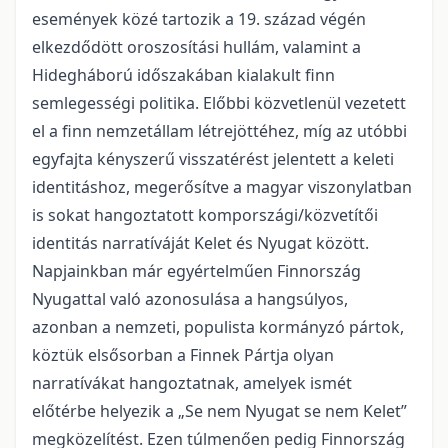
események közé tartozik a 19. század végén
elkezdődött oroszosítási hullám, valamint a
Hidegháború időszakában kialakult finn
semlegességi politika. Előbbi közvetlenül vezetett
el a finn nemzetállam létrejöttéhez, míg az utóbbi
egyfajta kényszerű visszatérést jelentett a keleti
identitáshoz, megerősítve a magyar viszonylatban
is sokat hangoztatott kompországi/közvetítői
identitás narratíváját Kelet és Nyugat között.
Napjainkban már egyértelműen Finnország
Nyugattal való azonosulása a hangsúlyos,
azonban a nemzeti, populista kormányzó pártok,
köztük elsősorban a Finnek Pártja olyan
narratívákat hangoztatnak, amelyek ismét
előtérbe helyezik a „Se nem Nyugat se nem Kelet”
megközelítést. Ezen túlmenően pedig Finnország