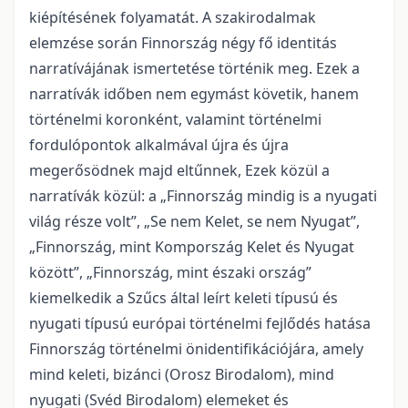
kiépítésének folyamatát. A szakirodalmak
elemzése során Finnország négy fő identitás
narratívájának ismertetése történik meg. Ezek a
narratívák időben nem egymást követik, hanem
történelmi koronként, valamint történelmi
fordulópontok alkalmával újra és újra
megerősödnek majd eltűnnek, Ezek közül a
narratívák közül: a „Finnország mindig is a nyugati
világ része volt”, „Se nem Kelet, se nem Nyugat”,
„Finnország, mint Kompország Kelet és Nyugat
között”, „Finnország, mint északi ország”
kiemelkedik a Szűcs által leírt keleti típusú és
nyugati típusú európai történelmi fejlődés hatása
Finnország történelmi önidentifikációjára, amely
mind keleti, bizánci (Orosz Birodalom), mind
nyugati (Svéd Birodalom) elemeket és