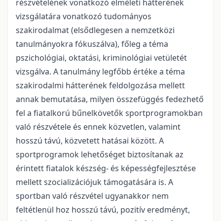
részvételének vonatkozó elméleti hátterének
vizsgálatára vonatkozó tudományos
szakirodalmat (elsődlegesen a nemzetközi
tanulmányokra fókuszálva), főleg a téma
pszichológiai, oktatási, kriminológiai vetületét
vizsgálva. A tanulmány legfőbb értéke a téma
szakirodalmi hátterének feldolgozása mellett
annak bemutatása, milyen összefüggés fedezhető
fel a fiatalkorú bűnelkövetők sportprogramokban
való részvétele és ennek közvetlen, valamint
hosszú távú, közvetett hatásai között. A
sportprogramok lehetőséget biztosítanak az
érintett fiatalok készség- és képességfejlesztése
mellett szocializációjuk támogatására is. A
sportban való részvétel ugyanakkor nem
feltétlenül hoz hosszú távú, pozitív eredményt,