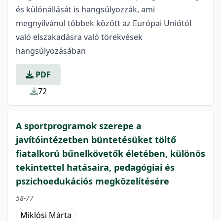
és különállását is hangsúlyozzák, ami
megnyilvánul többek között az Európai Uniótól
való elszakadásra való törekvések
hangsúlyozásában
PDF
72
A sportprogramok szerepe a
javítóintézetben büntetésüket töltő
fiatalkorú bűnelkövetők életében, különös
tekintettel hatásaira, pedagógiai és
pszichoedukációs megközelítésére
58-77
Miklósi Márta