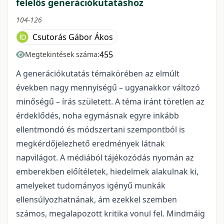
felelős generációkutatáshoz
104-126
Csutorás Gábor Ákos
455
Megtekintések száma:
A generációkutatás témakörében az elmúlt
években nagy mennyiségű – ugyanakkor változó
minőségű – írás született. A téma iránt töretlen az
érdeklődés, noha egymásnak egyre inkább
ellentmondó és módszertani szempontból is
megkérdőjelezhető eredmények látnak
napvilágot. A médiából tájékozódás nyomán az
emberekben előítéletek, hiedelmek alakulnak ki,
amelyeket tudományos igényű munkák
ellensúlyozhatnának, ám ezekkel szemben
számos, megalapozott kritika vonul fel. Mindmáig