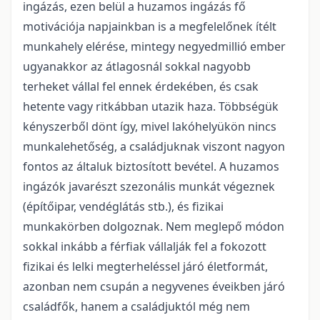
ingázás, ezen belül a huzamos ingázás fő
motivációja napjainkban is a megfelelőnek ítélt
munkahely elérése, mintegy negyedmillió ember
ugyanakkor az átlagosnál sokkal nagyobb
terheket vállal fel ennek érdekében, és csak
hetente vagy ritkábban utazik haza. Többségük
kényszerből dönt így, mivel lakóhelyükön nincs
munkalehetőség, a családjuknak viszont nagyon
fontos az általuk biztosított bevétel. A huzamos
ingázók javarészt szezonális munkát végeznek
(építőipar, vendéglátás stb.), és fizikai
munkakörben dolgoznak. Nem meglepő módon
sokkal inkább a férfiak vállalják fel a fokozott
fizikai és lelki megterheléssel járó életformát,
azonban nem csupán a negyvenes éveikben járó
családfők, hanem a családjuktól még nem