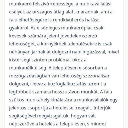
munkaerő felszívó képessége, a munkavállalási
esélyek az országos átlag alatt maradnak, ami a
falu élhetőségére is rendkívül erős hatást
gyakorol. Az elsődleges munkaerőpiac csak
kevesek számára jelent jövedelemszerző
lehetőséget, a környékbeli településekre is csak
néhányan járnak át dolgozni napi ingázással, mivel
kistérségi szinten problémát okoz a
munkanélküliség. A településen elsősorban a
mezőgazdaságban van lehetőség szezonálisan
dolgozni, illetve a közfoglalkoztatás teremt a
legtöbbek számára hosszútávon munkát. A falu
szűkös munkahely kínálatára a munkavállalók egy
jelentős csoportja a heteléssel reagált. Interjúk
segítségével megvizsgáltuk, hogyan vált
népszerűvé a hetelés a településen, s mindez