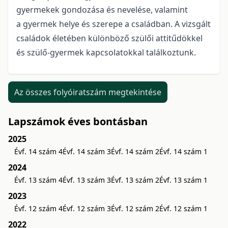
gyermekek gondozása és nevelése, valamint
a gyermek helye és szerepe a családban. A vizsgált
családok életében különböző szülői attitűdökkel
és szülő-gyermek kapcsolatokkal találkoztunk.
Az összes folyóiratszám megtekintése
Lapszámok éves bontásban
2025
Évf. 14 szám 4
Évf. 14 szám 3
Évf. 14 szám 2
Évf. 14 szám 1
2024
Évf. 13 szám 4
Évf. 13 szám 3
Évf. 13 szám 2
Évf. 13 szám 1
2023
Évf. 12 szám 4
Évf. 12 szám 3
Évf. 12 szám 2
Évf. 12 szám 1
2022