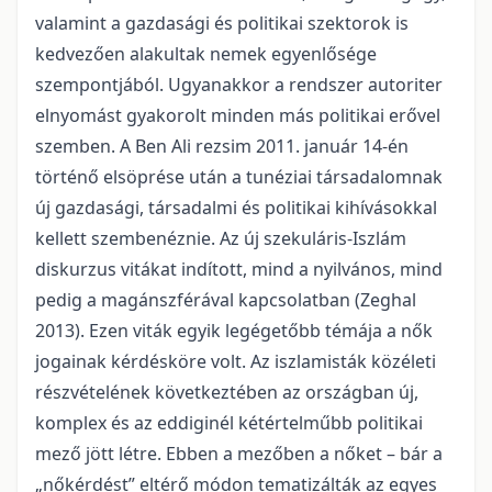
valamint a gazdasági és politikai szektorok is
kedvezően alakultak nemek egyenlősége
szempontjából. Ugyanakkor a rendszer autoriter
elnyomást gyakorolt minden más politikai erővel
szemben. A Ben Ali rezsim 2011. január 14-én
történő elsöprése után a tunéziai társadalomnak
új gazdasági, társadalmi és politikai kihívásokkal
kellett szembenéznie. Az új szekuláris-Iszlám
diskurzus vitákat indított, mind a nyilvános, mind
pedig a magánszférával kapcsolatban (Zeghal
2013). Ezen viták egyik legégetőbb témája a nők
jogainak kérdésköre volt. Az iszlamisták közéleti
részvételének következtében az országban új,
komplex és az eddiginél kétértelműbb politikai
mező jött létre. Ebben a mezőben a nőket – bár a
„nőkérdést” eltérő módon tematizálták az egyes