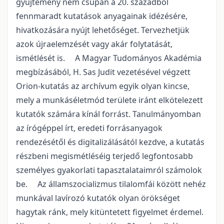
gyűjtemény nem csupán a 20. századból
fennmaradt kutatások anyagainak idézésére,
hivatkozására nyújt lehetőséget. Tervezhetjük
azok újraelemzését vagy akár folytatását,
ismétlését is. A Magyar Tudományos Akadémia
megbízásából, H. Sas Judit vezetésével végzett
Orion-kutatás az archívum egyik olyan kincse,
mely a munkáséletmód területe iránt elkötelezett
kutatók számára kínál forrást. Tanulmányomban
az írógéppel írt, eredeti forrásanyagok
rendezésétől és digitalizálásától kezdve, a kutatás
részbeni megismétléséig terjedő legfontosabb
személyes gyakorlati tapasztalataimról számolok
be. Az államszocializmus tilalomfái között nehéz
munkával lavírozó kutatók olyan örökséget
hagytak ránk, mely kitüntetett figyelmet érdemel.