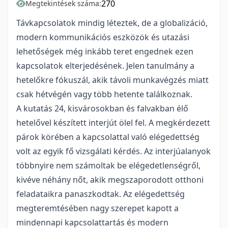
270
Megtekintések száma:
Távkapcsolatok mindig léteztek, de a globalizáció,
modern kommunikációs eszközök és utazási
lehetőségek még inkább teret engednek ezen
kapcsolatok elterjedésének. Jelen tanulmány a
hetelőkre fókuszál, akik távoli munkavégzés miatt
csak hétvégén vagy több hetente találkoznak.
A kutatás 24, kisvárosokban és falvakban élő
hetelővel készített interjút ölel fel. A megkérdezett
párok körében a kapcsolattal való elégedettség
volt az egyik fő vizsgálati kérdés. Az interjúalanyok
többnyire nem számoltak be elégedetlenségről,
kivéve néhány nőt, akik megszaporodott otthoni
feladataikra panaszkodtak. Az elégedettség
megteremtésében nagy szerepet kapott a
mindennapi kapcsolattartás és modern