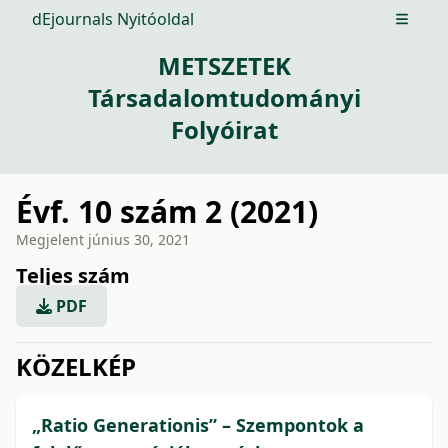
dEjournals Nyitóoldal
Open m
METSZETEK
Társadalomtudományi
Folyóirat
Évf. 10 szám 2 (2021)
Megjelent
június 30, 2021
Teljes szám
PDF
issue.tableOfContents6a799
KÖZELKÉP
„Ratio Generationis” – Szempontok a