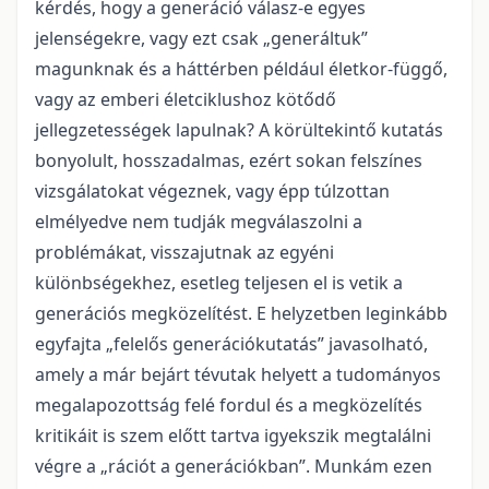
kérdés, hogy a generáció válasz-e egyes
jelenségekre, vagy ezt csak „generáltuk”
magunknak és a háttérben például életkor-függő,
vagy az emberi életciklushoz kötődő
jellegzetességek lapulnak? A körültekintő kutatás
bonyolult, hosszadalmas, ezért sokan felszínes
vizsgálatokat végeznek, vagy épp túlzottan
elmélyedve nem tudják megválaszolni a
problémákat, visszajutnak az egyéni
különbségekhez, esetleg teljesen el is vetik a
generációs megközelítést. E helyzetben leginkább
egyfajta „felelős generációkutatás” javasolható,
amely a már bejárt tévutak helyett a tudományos
megalapozottság felé fordul és a megközelítés
kritikáit is szem előtt tartva igyekszik megtalálni
végre a „rációt a generációkban”. Munkám ezen