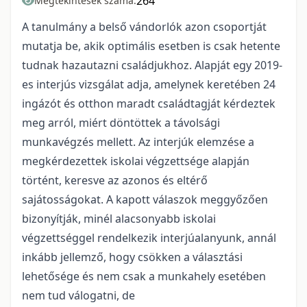
264
Megtekintések száma:
A tanulmány a belső vándorlók azon csoportját
mutatja be, akik optimális esetben is csak hetente
tudnak hazautazni családjukhoz. Alapját egy 2019-
es interjús vizsgálat adja, amelynek keretében 24
ingázót és otthon maradt családtagját kérdeztek
meg arról, miért döntöttek a távolsági
munkavégzés mellett. Az interjúk elemzése a
megkérdezettek iskolai végzettsége alapján
történt, keresve az azonos és eltérő
sajátosságokat. A kapott válaszok meggyőzően
bizonyítják, minél alacsonyabb iskolai
végzettséggel rendelkezik interjúalanyunk, annál
inkább jellemző, hogy csökken a választási
lehetősége és nem csak a munkahely esetében
nem tud válogatni, de