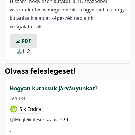
Hiszem, hogy ezen kutatók a 21. századból
visszatekintve is megérdemlik a figyelmet, és hogy
kutatásaik alapját képezzék napjaink
vizsgálatainak
PDF
112
Olvass feleslegeset!
Hogyan kutassuk járványunkat?
163-165
Sik Endre
229
Megtekintések száma:
-