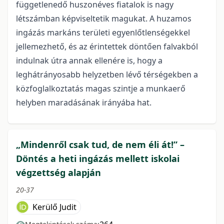
függetlenedő huszonéves fiatalok is nagy
létszámban képviseltetik magukat. A huzamos
ingázás markáns területi egyenlőtlenségekkel
jellemezhető, és az érintettek döntően falvakból
indulnak útra annak ellenére is, hogy a
leghátrányosabb helyzetben lévő térségekben a
közfoglalkoztatás magas szintje a munkaerő
helyben maradásának irányába hat.
„Mindenről csak tud, de nem éli át!” –
Döntés a heti ingázás mellett iskolai
végzettség alapján
20-37
Kerülő Judit