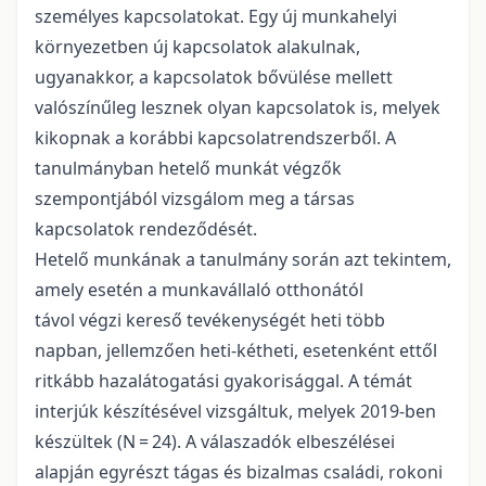
személyes kapcsolatokat. Egy új munkahelyi
környezetben új kapcsolatok alakulnak,
ugyanakkor, a kapcsolatok bővülése mellett
valószínűleg lesznek olyan kapcsolatok is, melyek
kikopnak a korábbi kapcsolatrendszerből. A
tanulmányban hetelő munkát végzők
szempontjából vizsgálom meg a társas
kapcsolatok rendeződését.
Hetelő munkának a tanulmány során azt tekintem,
amely esetén a munkavállaló otthonától
távol végzi kereső tevékenységét heti több
napban, jellemzően heti-kétheti, esetenként ettől
ritkább hazalátogatási gyakorisággal. A témát
interjúk készítésével vizsgáltuk, melyek 2019-ben
készültek (N = 24). A válaszadók elbeszélései
alapján egyrészt tágas és bizalmas családi, rokoni