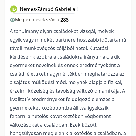
Nemes-Zámbó Gabriella
288
Megtekintések száma:
A tanulmány olyan családokat vizsgál, melyek
egyik vagy mindkét partnere hosszabb időtartamú
távoli munkavégzés céljából hetel. Kutatási
kérdéseink azokra a családokra irányulnak, akik
gyermeket nevelnek és ennek eredményeként a
családi életüket nagymértékben meghatározza az
a sajátos működési mód, melynek alapja a fizikai,
érzelmi közelség és távolság változó dinamikája. A
kvalitatív eredményeket feldolgozó elemzés a
gyermekeket középpontba állítva igyekszik
feltárni a hetelés következtében végbement
változásokat a családban. Ezek között
hangsúlyosan megjelenik a kötődés a családban, a