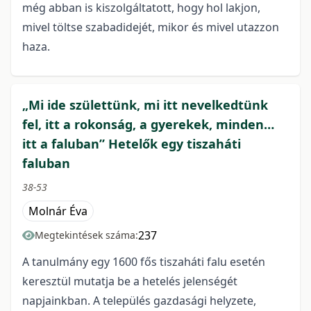
még abban is kiszolgáltatott, hogy hol lakjon,
mivel töltse szabadidejét, mikor és mivel utazzon
haza.
„Mi ide születtünk, mi itt nevelkedtünk
fel, itt a rokonság, a gyerekek, minden…
itt a faluban” Hetelők egy tiszaháti
faluban
38-53
Molnár Éva
237
Megtekintések száma:
A tanulmány egy 1600 fős tiszaháti falu esetén
keresztül mutatja be a hetelés jelenségét
napjainkban. A település gazdasági helyzete,