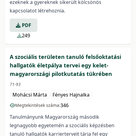
ezeknek a gyereknek sikerült kölcsönös
kapcsolatot létrehoznia.
PDF
249
A szociális területen tanuló felsőoktatási
hallgatók életpálya tervei egy kelet-
magyarországi pilotkutatás tükrében
71-93
Mohácsi Márta
Fényes Hajnalka
346
Megtekintések száma:
Tanulmányunk Magyarország második
legnagyobb egyetemén a szociális képzésben
tanuló hallgatók karrierterveit tárja fel egy