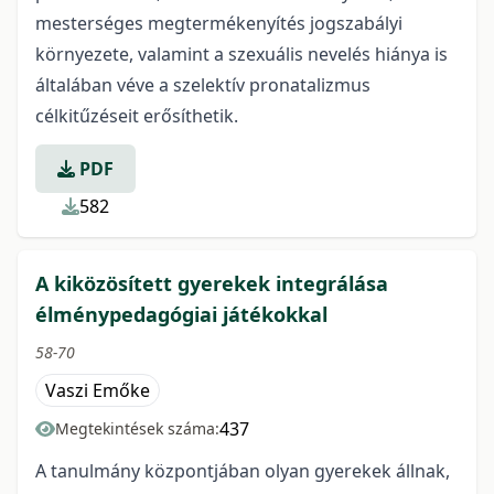
mesterséges megtermékenyítés jogszabályi
környezete, valamint a szexuá­lis nevelés hiánya is
általában véve a szelektív pronatalizmus
célkitűzéseit erősíthetik.
PDF
582
A kiközösített gyerekek integrálása
élménypedagógiai játékokkal
58-70
Vaszi Emőke
437
Megtekintések száma:
A tanulmány központjában olyan gyerekek állnak,