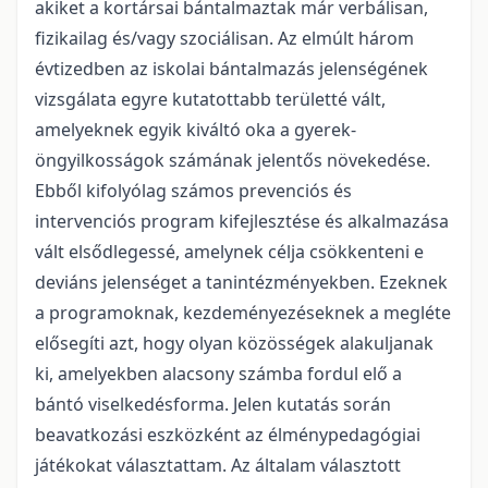
akiket a kortársai bántalmaztak már verbálisan,
fizikailag és/vagy szociálisan. Az elmúlt három
évtizedben az iskolai bántalmazás jelenségének
vizsgálata egyre kutatottabb területté vált,
amelyeknek egyik kiváltó oka a gyerek-
öngyilkosságok számának jelentős növekedése.
Ebből kifolyólag számos prevenciós és
intervenciós program kifejlesztése és alkalmazása
vált elsődlegessé, amelynek célja csökkenteni e
deviáns jelenséget a tanintézményekben. Ezeknek
a programoknak, kezdeményezéseknek a megléte
elősegíti azt, hogy olyan közösségek alakuljanak
ki, amelyekben alacsony számba fordul elő a
bántó viselkedésforma. Jelen kutatás során
beavatkozási eszközként az élménypedagógiai
játékokat választattam. Az általam választott