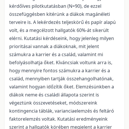
kérdőíves pilotkutatásban (N=90), de ezzel
összefüggésben kitérünk a diákok magánéleti
terveire is. A lekérdezés teljeskörű és papír alapú
volt, és a megcélzott hallgatók 60%-át sikerült
elérni. Kutatási kérdéseink, hogy jelenleg milyen
prioritásai vannak a diákoknak, mit jelent
számukra a karrier és a család, valamint mi
befolyásolhatja őket. Kíváncsiak voltunk arra is,
hogy mennyire fontos számukra a karrier és a
család, mennyiben tartják összehangolhatónak,
valamint hogyan időzítik őket. Elemzésünkben a
diákok neme és családi állapota szerint is
végeztünk összevetéseket, módszereink
kontingencia táblák, varianciaelemzés és feltáró
faktorelemzés voltak. Kutatási eredményeink
szerint a hallgatók körében megjelent a karrier