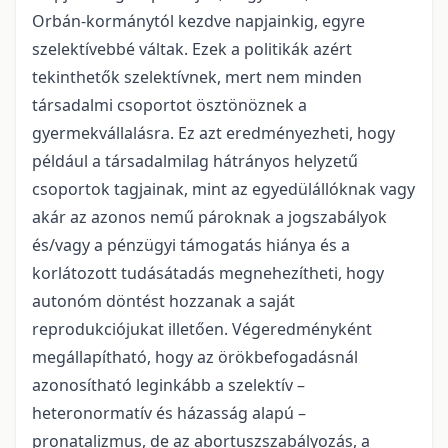
Orbán-kormánytól kezdve napjainkig, egyre
szelektívebbé váltak. Ezek a politikák azért
tekinthetők szelektívnek, mert nem minden
társadalmi csoportot ösztönöznek a
gyermekvállalásra. Ez azt eredményezheti, hogy
például a társadalmilag hátrányos helyzetű
csoportok tagjainak, mint az egyedülállóknak vagy
akár az azonos nemű pároknak a jogszabályok
és/vagy a pénzügyi támogatás hiánya és a
korlátozott tudásátadás megnehezítheti, hogy
autonóm döntést hozzanak a saját
reprodukciójukat illetően. Végeredményként
megállapítható, hogy az örökbefogadásnál
azonosítható leginkább a szelektív –
heteronormatív és házasság alapú –
pronatalizmus, de az abortuszszabályozás, a