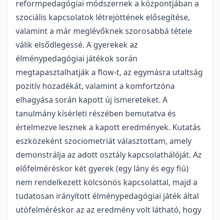
reformpedagógiai módszernek a központjában a
szociális kapcsolatok létrejöttének elősegítése,
valamint a már meglévőknek szorosabbá tétele
válik elsődlegessé. A gyerekek az
élménypedagógiai játékok során
megtapasztalhatják a flow-t, az egymásra utaltság
pozitív hozadékát, valamint a komfortzóna
elhagyása során kapott új isme­reteket. A
tanulmány kísérleti részében bemutatva és
értelmezve lesznek a kapott eredmények. Kutatás
eszközeként szociometriát választottam, amely
demonstrálja az adott osztály kapcsolathálóját. Az
előfelméréskor két gyerek (egy lány és egy fiú)
nem rendelkezett kölcsönös kapcsolattal, majd a
tudatosan irányított élménypedagógiai játék által
utófelméréskor az az eredmény volt látható, hogy