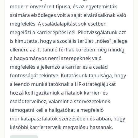
modern önvezérelt típusa, és az egyetemisták
számára elsődleges volt a saját elvárásaiknak való
megfelelés. A családalapítást sok esetben
megelőzi a karrierépítési cél. Pilotvizsgálatunk azt
is kimutatta, hogy a szociális terület „nőies” jellege
ellenére az itt tanuló férfiak körében még mindig
a hagyományos nemi szerepeknek való
megfelelés a jellemző a karrier és a család
fontosságát tekintve. Kutatásunk tanulsága, hogy
a leendő munkáltatóknak a HR-stratégiájukat
hozzá kell igazítaniuk a fiatalok karrier- és
családterveihez, valamint a szervezeteknek
támogatni kell a hallgatókat a megfelelő
munkatapasztalatok szerzésében és abban, hogy
későbbi karrierterveik megvalósulhassanak.