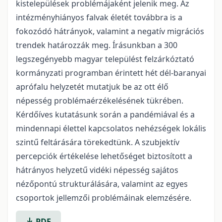
kistelepülések problémájaként jelenik meg. Az
intézményhiányos falvak életét továbbra is a
fokozódó hátrányok, valamint a negatív migrációs
trendek határozzák meg. Írásunkban a 300
legszegényebb magyar települést felzárkóztató
kormányzati programban érintett hét dél-baranyai
aprófalu helyzetét mutatjuk be az ott élő
népesség problémaérzékelésének tükrében.
Kérdőíves kutatásunk során a pandémiával és a
mindennapi élettel kapcsolatos nehézségek lokális
szintű feltárására törekedtünk. A szubjektív
percepciók értékelése lehetőséget biztosított a
hátrányos helyzetű vidéki népesség sajátos
nézőpontú strukturálására, valamint az egyes
csoportok jellemzői problémáinak elemzésére.
PDF