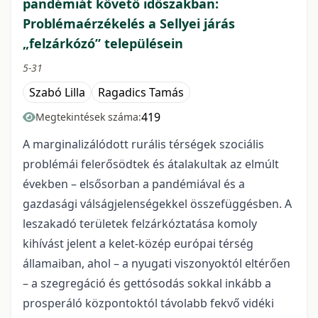
pandémiát követő időszakban:
Problémaérzékelés a Sellyei járás
„felzárkózó” településein
5-31
Szabó Lilla
Ragadics Tamás
419
Megtekintések száma:
A marginalizálódott rurális térségek szociális
problémái felerősödtek és átalakultak az elmúlt
években – elsősorban a pandémiával és a
gazdasági válságjelenségekkel összefüggésben. A
leszakadó területek felzárkóztatása komoly
kihívást jelent a kelet-közép európai térség
államaiban, ahol – a nyugati viszonyoktól eltérően
– a szegregáció és gettósodás sokkal inkább a
prosperáló központoktól távolabb fekvő vidéki