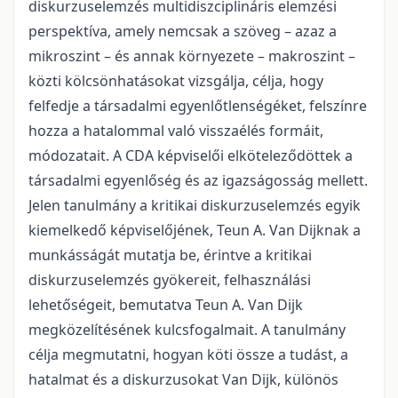
diskurzuselemzés multidiszciplináris elemzési
perspektíva, amely nemcsak a szöveg – azaz a
mikroszint – és annak környezete – makroszint –
közti kölcsönhatásokat vizsgálja, célja, hogy
felfedje a társadalmi egyenlőtlenségéket, felszínre
hozza a hatalommal való visszaélés formáit,
módozatait. A CDA képviselői elköteleződöttek a
társadalmi egyenlőség és az igazságosság mellett.
Jelen tanulmány a kritikai diskurzuselemzés egyik
kiemelkedő képviselőjének, Teun A. Van Dijknak a
munkásságát mutatja be, érintve a kritikai
diskurzuselemzés gyökereit, felhasználási
lehetőségeit, bemutatva Teun A. Van Dijk
megközelítésének kulcsfogalmait. A tanulmány
célja megmutatni, hogyan köti össze a tudást, a
hatalmat és a diskurzusokat Van Dijk, különös