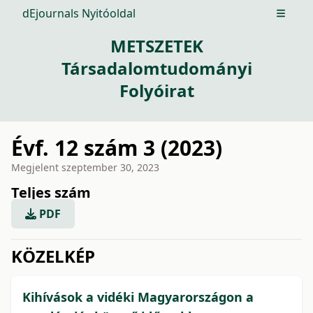
dEjournals Nyitóoldal
Open m
METSZETEK
Társadalomtudományi
Folyóirat
Évf. 12 szám 3 (2023)
Megjelent
szeptember 30, 2023
Teljes szám
PDF
issue.tableOfContents6a745
KÖZELKÉP
Kihívások a vidéki Magyarországon a