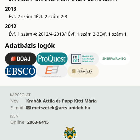
2013
Évf. 2 szám 4
Évf. 2 szám 2-3
2012
Évf. 1 szám 4: 2012/4-2013/1
Évf. 1 szám 2-3
Évf. 1 szám 1
Adatbázis logók
KAPCSOLAT
Név
Krabák Attila és Papp Kitti Mária
E-mail:
metszetek@arts.unideb.hu
ISSN
Online:
2063-6415