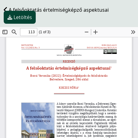
A felsőoktatás értelmiségképző aspektusai
Letöltés