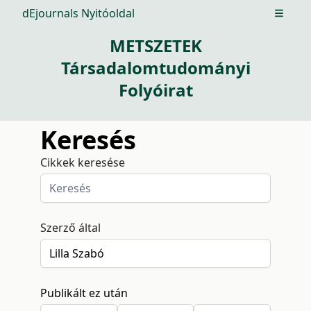
dEjournals Nyitóoldal
Open m
METSZETEK
Társadalomtudományi
Folyóirat
Keresés
Cikkek keresése
Szerző által
Publikált ez után