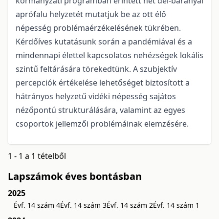
kormányzati programban érintett hét dél-baranyai
aprófalu helyzetét mutatjuk be az ott élő
népesség problémaérzékelésének tükrében.
Kérdőíves kutatásunk során a pandémiával és a
mindennapi élettel kapcsolatos nehézségek lokális
szintű feltárására törekedtünk. A szubjektív
percepciók értékelése lehetőséget biztosított a
hátrányos helyzetű vidéki népesség sajátos
nézőpontú strukturálására, valamint az egyes
csoportok jellemzői problémáinak elemzésére.
1 - 1 a 1 tételből
Lapszámok éves bontásban
2025
Évf. 14 szám 4
Évf. 14 szám 3
Évf. 14 szám 2
Évf. 14 szám 1