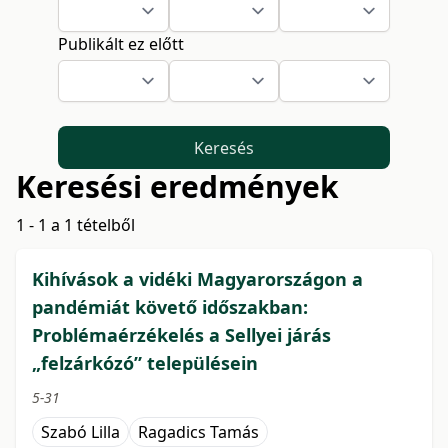
Publikált ez előtt
Keresés
Keresési eredmények
1 - 1 a 1 tételből
Kihívások a vidéki Magyarországon a
pandémiát követő időszakban:
Problémaérzékelés a Sellyei járás
„felzárkózó” településein
5-31
Szabó Lilla
Ragadics Tamás