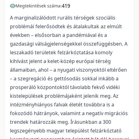
419
Megtekintések száma:
A marginalizálódott rurális térségek szociális
problémái felerősödtek és átalakultak az elmúlt
években – elsősorban a pandémiával és a
gazdasági válságjelenségekkel összefüggésben. A
leszakadó területek felzárkóztatása komoly
kihívást jelent a kelet-közép európai térség
államaiban, ahol – a nyugati viszonyoktól eltérően
– a szegregáció és gettósodás sokkal inkább a
prosperáló központoktól távolabb fekvő vidéki
kistelepülések problémájaként jelenik meg. Az
intézményhiányos falvak életét továbbra is a
fokozódó hátrányok, valamint a negatív migrációs
trendek határozzák meg. Írásunkban a 300
legszegényebb magyar települést felzárkóztató