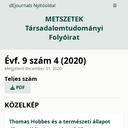
dEjournals Nyitóoldal
Open m
METSZETEK
Társadalomtudományi
Folyóirat
Évf. 9 szám 4 (2020)
Megjelent
december 31, 2020
Teljes szám
PDF
issue.tableOfContents6a75
KÖZELKÉP
Thomas Hobbes és a természeti állapot