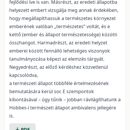
fejlődési íve is van. Másrészt, az eredeti állapotba
helyezett embert vizsgálja meg annak érdekében,
hogy megállapíthassuk a természetes környezet
emberének valóban „természetes” voltát, és e
kettő (ember és állapot természetessége) közötti
összhangot. Harmadrészt, az eredeti helyzet
emberei között fennálló lehetséges viszonyok
tanulmányozása képezi az elemzés tárgyát.
Negyedrészt, az előző kérdéshez közvetlenül
kapcsolódva,
a természeti állapot többféle értelmezésének
bemutatására kerül sor. E szempontok
kibontásával – úgy tűnik – jobban rávilágíthatunk a
Hobbes-i természeti állapot ambivalens jellegére
is.
PDF