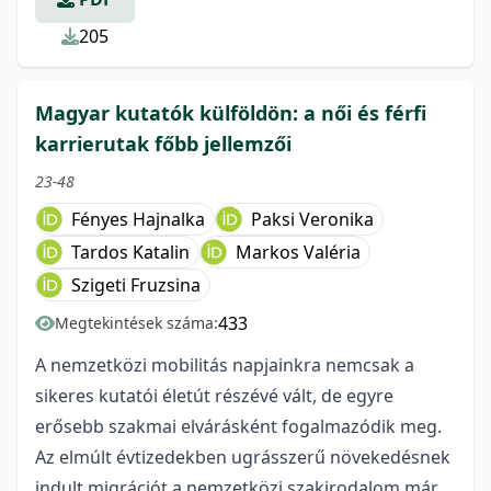
205
Magyar kutatók külföldön: a női és férfi
karrierutak főbb jellemzői
23-48
Fényes Hajnalka
Paksi Veronika
Tardos Katalin
Markos Valéria
Szigeti Fruzsina
433
Megtekintések száma:
A nemzetközi mobilitás napjainkra nemcsak a
sikeres kutatói életút részévé vált, de egyre
erősebb szakmai elvárásként fogalmazódik meg.
Az elmúlt évtizedekben ugrásszerű növekedésnek
indult migrációt a nemzetközi szakirodalom már