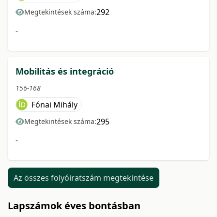
292
Megtekintések száma:
-
Mobilitás és integráció
156-168
Fónai Mihály
295
Megtekintések száma:
-
Az összes folyóiratszám megtekintése
Lapszámok éves bontásban