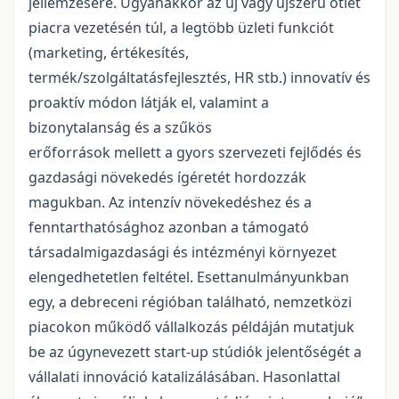
jellemzésére. Ugyanakkor az új vagy újszerű ötlet
piacra vezetésén túl, a legtöbb üzleti funkciót
(marketing, értékesítés,
termék/szolgáltatásfejlesztés, HR stb.) innovatív és
proaktív módon látják el, valamint a
bizonytalanság és a szűkös
erőforrások mellett a gyors szervezeti fejlődés és
gazdasági növekedés ígéretét hordozzák
magukban. Az intenzív növekedéshez és a
fenntarthatósághoz azonban a támogató
társadalmigazdasági és intézményi környezet
elengedhetetlen feltétel. Esettanulmányunkban
egy, a debreceni régióban található, nemzetközi
piacokon működő vállalkozás példáján mutatjuk
be az úgynevezett start-up stúdiók jelentőségét a
vállalati innováció katalizálásában. Hasonlattal