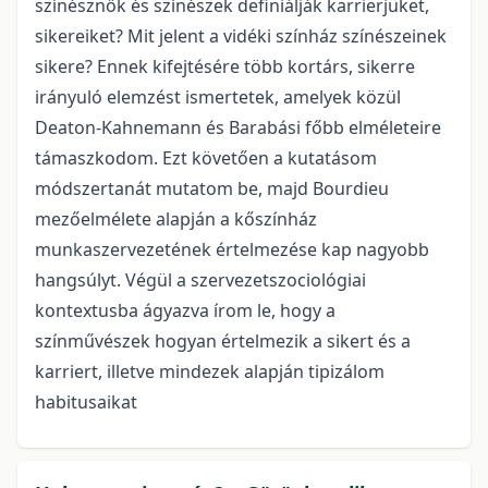
színésznők és színészek definiálják karrierjüket,
sikereiket? Mit jelent a vidéki színház színészeinek
sikere? Ennek kifejtésére több kortárs, sikerre
irányuló elemzést ismertetek, amelyek közül
Deaton-Kahnemann és Barabási főbb elméleteire
támaszkodom. Ezt követően a kutatásom
módszertanát mutatom be, majd Bourdieu
mezőelmélete alapján a kőszínház
munkaszervezetének értelmezése kap nagyobb
hangsúlyt. Végül a szervezetszociológiai
kontextusba ágyazva írom le, hogy a
színművészek hogyan értelmezik a sikert és a
karriert, illetve mindezek alapján tipizálom
habitusaikat