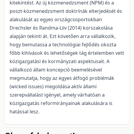
kitekintést. Az új közmenedzsment (NPM) és a
poszt-közmenedzsment doktrínák elterjedését és
alakulását az egyes országcsoportokban
Drechsler és Randma-Liiv (2014) korszakolása
alapján tekinti át. Ezt követően arra vállalkozik,
hogy bemutassa a technológiai fejlődés okozta
főbb kihívások és lehetőségek tág értelemben vett
közigazgatási és kormányzati aspektusait. A
vállalkozó állam koncepció beemelésével
megmutatja, hogy az egyes átfogó problémák
(wicked issues) megoldása aktív állami
szerepvállalást igényel, amely várhatóan a
közigazgatás reformirányainak alakulására is
hatással lesz.