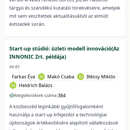
tárgyú és szándékú kutatási törekvéseire, amelyek
mit sem veszítettek aktualitásukból az elmúlt
évtizedek során.
Start-up stúdió: üzleti modell innováció(Az
INNONIC Zrt. példája)
66-83
Farkas Éva
Makó Csaba
Illéssy Miklós
Heidrich Balázs
384
Megtekintések száma:
A közbeszéd leginkább gyűjtőfogalomként
használja a start-up kifejezést a technológiai
újdonságok értékesítésére alapított vállalkozások