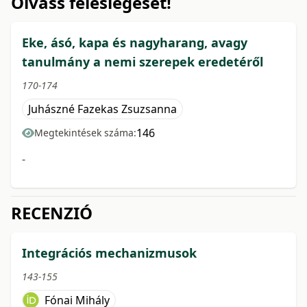
Olvass feleslegeset!
Eke, ásó, kapa és nagyharang, avagy
tanulmány a nemi szerepek eredetéről
170-174
Juhászné Fazekas Zsuzsanna
146
Megtekintések száma:
-
RECENZIÓ
Integrációs mechanizmusok
143-155
Fónai Mihály