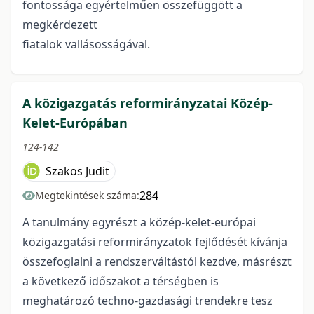
fontossága egyértelműen összefüggött a
megkérdezett
fiatalok vallásosságával.
A közigazgatás reformirányzatai Közép-
Kelet-Európában
124-142
Szakos Judit
284
Megtekintések száma:
A tanulmány egyrészt a közép-kelet-európai
közigazgatási reformirányzatok fejlődését kívánja
összefoglalni a rendszerváltástól kezdve, másrészt
a következő időszakot a térségben is
meghatározó techno-gazdasági trendekre tesz