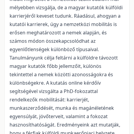
mélyebben vizsgálja, de a magyar kutatók külföldi
karrierjéről keveset tudunk. Ráadásul, ahogyan a
kutatói karrierek, úgy a nemzetközi mobilitás is
erősen meghatározott a nemek alapján, és
számos módon összekapcsolódhat az
egyenlőtlenségek különböző típusaival.
Tanulmányunk célja feltárni a külföldre távozott
magyar kutatók főbb jellemzőit, különös
tekintettel a nemek közötti azonosságokra és
különbségekre. A kutatás online kérdőív
segítségével vizsgálta a PhD-fokozattal
rendelkezők mobilitását: karrierjét,
munkaszerződését, munka és magánéletének
egyensúlyát, jövőterveit, valamint a fokozat
hasznosíthatóságát. Eredményeink azt mutatják,
hogy a férfiak külföldi munkaerőpiaci helyzete