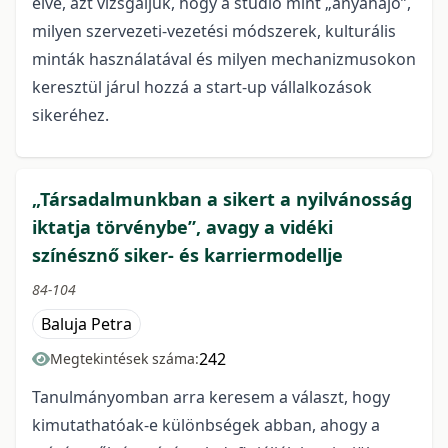
élve, azt vizsgáljuk, hogy a stúdió mint „anyahajó”,
milyen szervezeti-vezetési módszerek, kulturális
minták használatával és milyen mechanizmusokon
keresztül járul hozzá a start-up vállalkozások
sikeréhez.
„Társadalmunkban a sikert a nyilvánosság
iktatja törvénybe”, avagy a vidéki
színésznő siker- és karriermodellje
84-104
Baluja Petra
242
Megtekintések száma:
Tanulmányomban arra keresem a választ, hogy
kimutathatóak-e különbségek abban, ahogy a