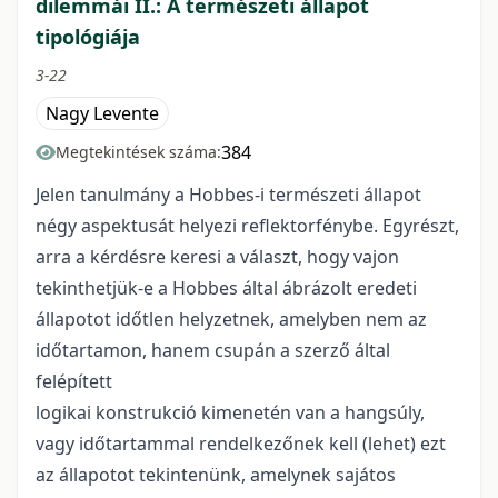
dilemmái II.: A természeti állapot
tipológiája
3-22
Nagy Levente
384
Megtekintések száma:
Jelen tanulmány a Hobbes-i természeti állapot
négy aspektusát helyezi reflektorfénybe. Egyrészt,
arra a kérdésre keresi a választ, hogy vajon
tekinthetjük-e a Hobbes által ábrázolt eredeti
állapotot időtlen helyzetnek, amelyben nem az
időtartamon, hanem csupán a szerző által
felépített
logikai konstrukció kimenetén van a hangsúly,
vagy időtartammal rendelkezőnek kell (lehet) ezt
az állapotot tekintenünk, amelynek sajátos