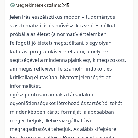
245
Megtekintések száma:
Jelen írás esszéisztikus módon – tudományos
szisztematizálás és művészi közvetítés nélkül –
próbálja az életet (a normatív értelemben
felfogott jó életet) megszólítani, s egy olyan
kutatási programkísérletet adni, amelynek
segítségével a mindennapjaink egyik megszokott,
ám mégis reflexíven felszámolni indokolt és
kritikailag elutasítani hivatott jelenségét: az
informalitást,
egész pontosan annak a társadalmi
egyenlőtlenségeket létrehozó és tartósító, tehát
mindenképpen káros formáját, alaposabban
megérthetjük, illetve vizsgálhatóvá-
megragadhatóvá tehetjük. Az alább kifejtésre
kerülő érvelés reflexió Böröcz József hasonló