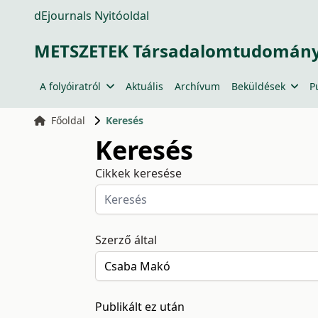
dEjournals Nyitóoldal
METSZETEK Társadalomtudományi
A folyóiratról
Aktuális
Archívum
Beküldések
P
Főoldal
Keresés
Keresés
Cikkek keresése
Szerző által
Publikált ez után