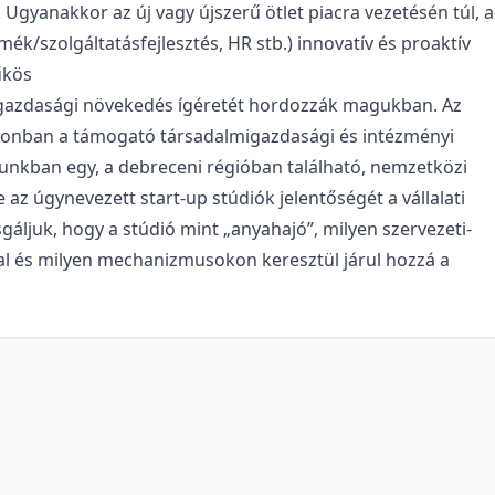
. Ugyanakkor az új vagy újszerű ötlet piacra vezetésén túl, a
mék/szolgáltatásfejlesztés, HR stb.) innovatív és proaktív
űkös
és gazdasági növekedés ígéretét hordozzák magukban. Az
zonban a támogató társadalmigazdasági és intézményi
unkban egy, a debreceni régióban található, nemzetközi
z úgynevezett start-up stúdiók jelentőségét a vállalati
sgáljuk, hogy a stúdió mint „anyahajó”, milyen szervezeti-
al és milyen mechanizmusokon keresztül járul hozzá a