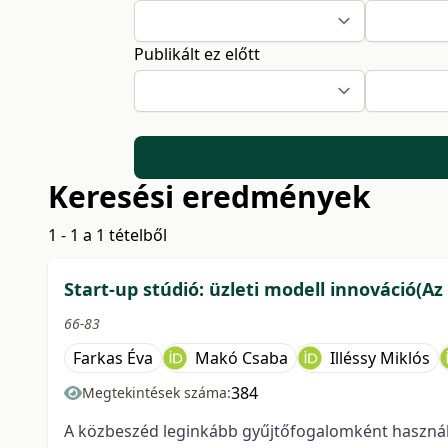
Publikált ez előtt
Keresési eredmények
1 - 1 a 1 tételből
Start-up stúdió: üzleti modell innováció(Az
66-83
Farkas Éva
Makó Csaba
Illéssy Miklós
384
Megtekintések száma:
A közbeszéd leginkább gyűjtőfogalomként használja