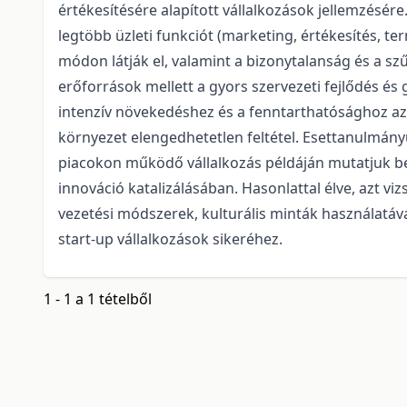
értékesítésére alapított vállalkozások jellemzésére
legtöbb üzleti funkciót (marketing, értékesítés, ter
módon látják el, valamint a bizonytalanság és a sz
erőforrások mellett a gyors szervezeti fejlődés 
intenzív növekedéshez és a fenntarthatósághoz a
környezet elengedhetetlen feltétel. Esettanulmány
piacokon működő vállalkozás példáján mutatjuk be a
innováció katalizálásában. Hasonlattal élve, azt viz
vezetési módszerek, kulturális minták használatáv
start-up vállalkozások sikeréhez.
1 - 1 a 1 tételből