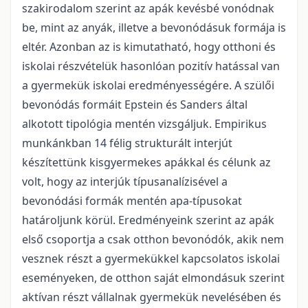
szakirodalom szerint az apák kevésbé vonódnak
be, mint az anyák, illetve a bevonódásuk formája is
eltér. Azonban az is kimutatható, hogy otthoni és
iskolai részvételük hasonlóan pozitív hatással van
a gyermekük iskolai eredményességére. A szülői
bevonódás formáit Epstein és Sanders által
alkotott tipológia mentén vizsgáljuk. Empirikus
munkánkban 14 félig strukturált interjút
készítettünk kisgyermekes apákkal és célunk az
volt, hogy az interjúk típusanalízisével a
bevonódási formák mentén apa-típusokat
határoljunk körül. Eredményeink szerint az apák
első csoportja a csak otthon bevonódók, akik nem
vesznek részt a gyermekükkel kapcsolatos iskolai
eseményeken, de otthon saját elmondásuk szerint
aktívan részt vállalnak gyermekük nevelésében és