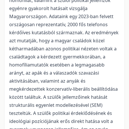
homofíliát, valamint a szülői politikai jellemzők
egyénre gyakorolt hatásait vizsgálja
Magyarországon. Adataink egy 2023-ban felvett
országosan reprezentatív, 2000 fős telefonos
kérdőíves kutatásból származnak. Az eredmények
azt mutatják, hogy a magyar családok közel
kétharmadában azonos politikai nézeten voltak a
családtagok a kérdezett gyermekkorában, a
homofíliamutatók esetében a legmagasabb
arányt, az apák és a válaszadók szavazási
aktivitásában, valamint az anyák és
megkérdezettek konzervatív-liberális beállítódása
között találtuk. A szülők jellemzőinek hatását
strukturális egyenlet modellezésével (SEM)
teszteltük. A szülők politikai érdeklődésének és
ideológiai pozíciójának erős direkt hatása volt a