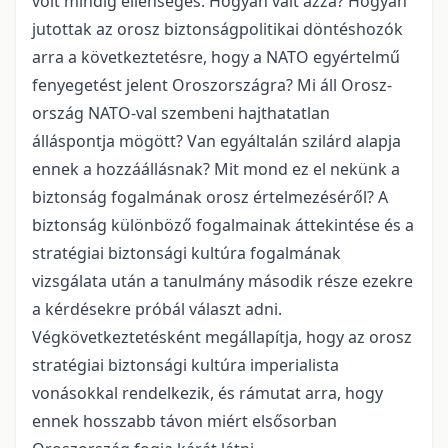
volt mindig ellenséges. Hogyan vált azzá? Hogyan
jutottak az orosz biztonságpolitikai döntés­hozók
arra a következtetésre, hogy a NATO egyértelmű
fenyegetést jelent Oroszországra? Mi áll Orosz­
ország NATO-val szembeni hajthatatlan
álláspontja mögött? Van egyáltalán szilárd alapja
ennek a hozzá­állásnak? Mit mond ez el nekünk a
biztonság fogalmának orosz értelmezéséről? A
biztonság különböző fogalmainak áttekintése és a
stratégiai biztonsági kultúra fogalmának
vizsgálata után a tanulmány második része ezekre
a kérdésekre próbál választ adni.
Végkövetkeztetésként megállapítja, hogy az orosz
stratégiai biztonsági kultúra imperialista
vonásokkal rendelkezik, és rámutat arra, hogy
ennek hosszabb távon miért elsősorban