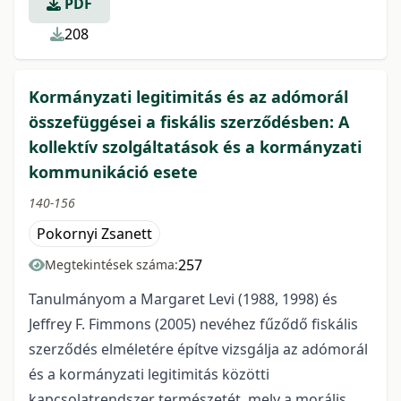
PDF
208
Kormányzati legitimitás és az adómorál
összefüggései a fiskális szerződésben: A
kollektív szolgáltatások és a kormányzati
kommunikáció esete
140-156
Pokornyi Zsanett
257
Megtekintések száma:
Tanulmányom a Margaret Levi (1988, 1998) és
Jeffrey F. Fimmons (2005) nevéhez fűződő fiskális
szerződés elméletére építve vizsgálja az adómorál
és a kormányzati legitimitás közötti
kapcsolatrendszer természetét, mely a morális