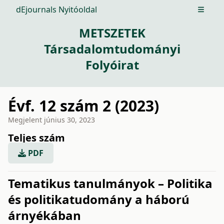
dEjournals Nyitóoldal
Open m
METSZETEK
Társadalomtudományi
Folyóirat
Évf. 12 szám 2 (2023)
Megjelent
június 30, 2023
Teljes szám
PDF
issue.tableOfContents6a782
Tematikus tanulmányok – Politika
és politikatudomány a háború
árnyékában