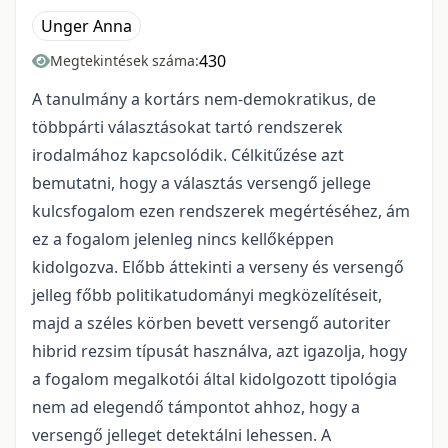
Unger Anna
430
Megtekintések száma:
A tanulmány a kortárs nem-demokratikus, de
többpárti választásokat tartó rendszerek
irodalmához kapcsolódik. Célkitűzése azt
bemutatni, hogy a választás versengő jellege
kulcsfogalom ezen rendszerek megértéséhez, ám
ez a fogalom jelenleg nincs kellőképpen
kidolgozva. Előbb áttekinti a verseny és versengő
jelleg főbb politikatudományi megközelítéseit,
majd a széles körben bevett versengő autoriter
hibrid rezsim típusát használva, azt igazolja, hogy
a fogalom megalkotói által kidolgozott tipológia
nem ad elegendő támpontot ahhoz, hogy a
versengő jelleget detektálni lehessen. A