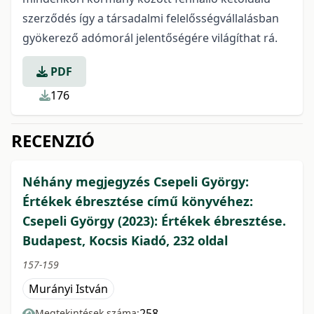
szerződés így a társadalmi felelősségvállalásban
gyökerező adómorál jelentőségére világíthat rá.
PDF
176
RECENZIÓ
Néhány megjegyzés Csepeli György:
Értékek ébresztése című könyvéhez:
Csepeli György (2023): Értékek ébresztése.
Budapest, Kocsis Kiadó, 232 oldal
157-159
Murányi István
258
Megtekintések száma: