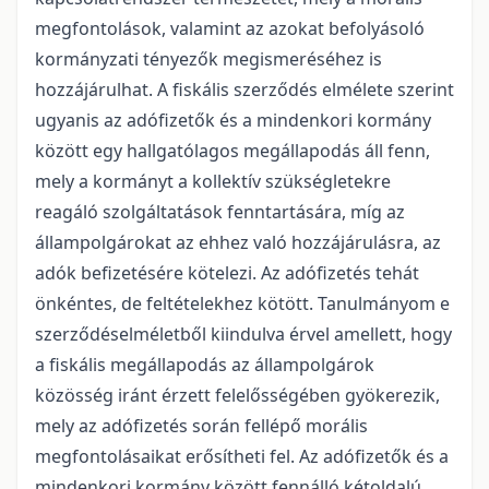
megfontolások, valamint az azokat befolyásoló
kormányzati tényezők megismeréséhez is
hozzájárulhat. A fiskális szerződés elmélete szerint
ugyanis az adófizetők és a mindenkori kormány
között egy hallgatólagos megállapodás áll fenn,
mely a kormányt a kollektív szükségletekre
reagáló szolgáltatások fenntartására, míg az
állampolgárokat az ehhez való hozzájárulásra, az
adók befizetésére kötelezi. Az adófizetés tehát
önkéntes, de feltételekhez kötött. Tanulmányom e
szerződéselméletből kiindulva érvel amellett, hogy
a fiskális megállapodás az állampolgárok
közösség iránt érzett felelősségében gyökerezik,
mely az adófizetés során fellépő morális
megfontolásaikat erősítheti fel. Az adófizetők és a
mindenkori kormány között fennálló kétoldalú