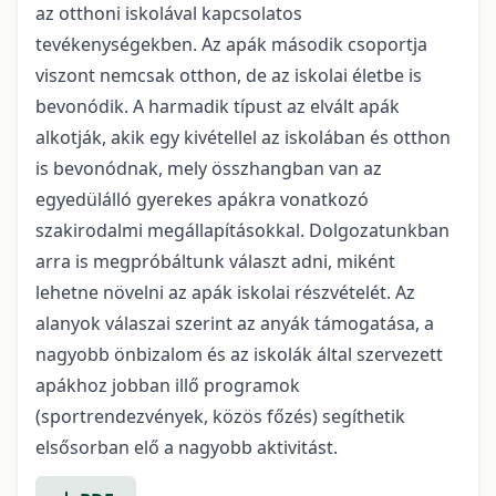
az otthoni iskolával kapcsolatos
tevékenységekben. Az apák második csoportja
viszont nemcsak otthon, de az iskolai életbe is
bevonódik. A harmadik típust az elvált apák
alkotják, akik egy kivétellel az iskolában és otthon
is bevonódnak, mely összhangban van az
egyedülálló gyerekes apákra vonatkozó
szakirodalmi megállapításokkal. Dolgozatunkban
arra is megpróbáltunk választ adni, miként
lehetne növelni az apák iskolai részvételét. Az
alanyok válaszai szerint az anyák támogatása, a
nagyobb önbizalom és az iskolák által szervezett
apákhoz jobban illő programok
(sportrendezvények, közös főzés) segíthetik
elsősorban elő a nagyobb aktivitást.