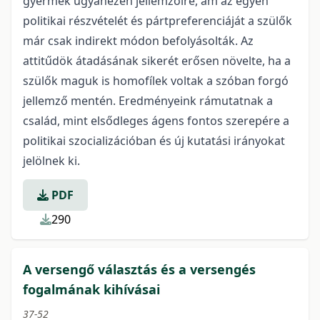
gyermek ugyanezen jellemzőire, ám az egyén
politikai részvételét és pártpreferenciáját a szülők
már csak indirekt módon befolyásolták. Az
attitűdök átadásának sikerét erősen növelte, ha a
szülők maguk is homofílek voltak a szóban forgó
jellemző mentén. Eredményeink rámutatnak a
család, mint elsődleges ágens fontos szerepére a
politikai szocializációban és új kutatási irányokat
jelölnek ki.
PDF
290
A versengő választás és a versengés
fogalmának kihívásai
37-52