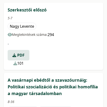
Szerkesztői előszó
5-7
Nagy Levente
294
Megtekintések száma:
-
PDF
101
A vasárnapi ebédtől a szavazóurnáig:
Politikai szocializáció és politikai homofília
a magyar társadalomban
8-36