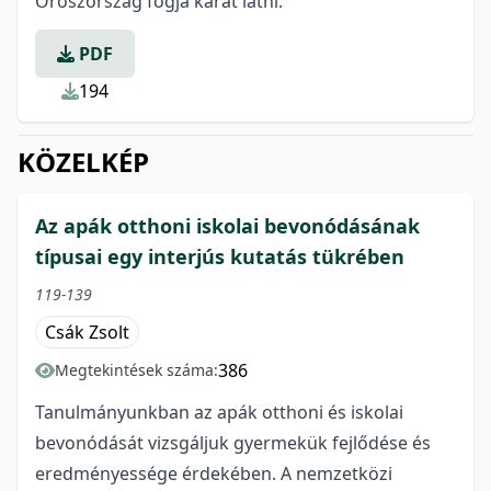
Oroszország fogja kárát látni.
PDF
194
KÖZELKÉP
Az apák otthoni iskolai bevonódásának
típusai egy interjús kutatás tükrében
119-139
Csák Zsolt
386
Megtekintések száma:
Tanulmányunkban az apák otthoni és iskolai
bevonódását vizsgáljuk gyermekük fejlődése és
eredményessége érdekében. A nemzetközi