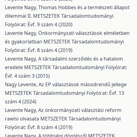
Levente Nagy,
Thomas Hobbes és a természeti állapot
dilemmái II.
METSZETEK Társadalomtudományi
Folyóirat: Évf. 9 szám 4 (2020)
Levente Nagy,
Önkormányzati választások elméletben
és gyakorlatban
METSZETEK Társadalomtudományi
Folyóirat: Évf. 8 szám 4 (2019)
Levente Nagy,
A társadalmi szerződés és a hatalom
eredete
METSZETEK Társadalomtudományi Folyóirat:
Évf. 4 szám 3 (2015)
Nagy Levente,
Az EP választások másodrendű jellege
METSZETEK Társadalomtudományi Folyóirat: Évf. 13
szám 4 (2024)
Levente Nagy,
Az önkormányzati választási reform
rawlsi olvasata
METSZETEK Társadalomtudományi
Folyóirat: Évf. 8 szám 4 (2019)
Levente Nagy,
A többségi döntésről
METSZETEK