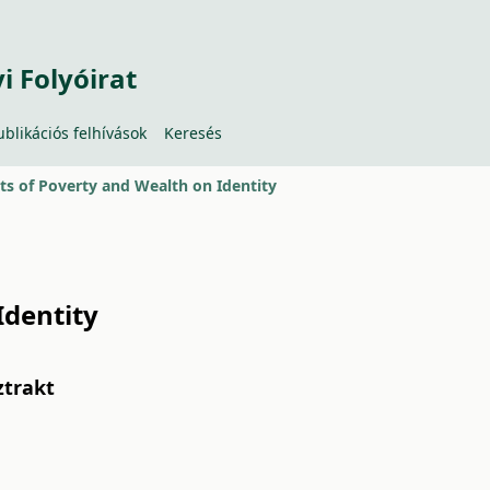
 Folyóirat
ublikációs felhívások
Keresés
cts of Poverty and Wealth on Identity
Identity
ztrakt