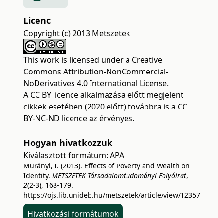
Licenc
Copyright (c) 2013 Metszetek
This work is licensed under a
Creative
Commons Attribution-NonCommercial-
NoDerivatives 4.0 International License
.
A CC BY licence alkalmazása előtt megjelent
cikkek esetében (2020 előtt) továbbra is a CC
BY-NC-ND licence az érvényes.
Hogyan hivatkozzuk
Kiválasztott formátum:
APA
Murányi, I. (2013). Effects of Poverty and Wealth on
Identity.
METSZETEK Társadalomtudományi Folyóirat
,
2
(2-3), 168-179.
https://ojs.lib.unideb.hu/metszetek/article/view/12357
Hivatkozási formátumok