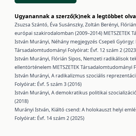
Ugyanannak a szerző(k)nek a legtöbbet olvas
Zsuzsa Szántó, Éva Susánszky, Zoltán Berényi, Flóriá
európai szakirodalomban (2009–2014)
METSZETEK Tár
István Murányi,
Néhány megjegyzés Csepeli György:
Társadalomtudományi Folyóirat: Évf. 12 szám 2 (2023
István Murányi, Flórián Sipos,
Nemzeti radikálisok tek
ellentörténelem
METSZETEK Társadalomtudományi Foly
István Murányi,
A radikalizmus szociális reprezentác
Folyóirat: Évf. 5 szám 3 (2016)
István Murányi,
A demokratikus politikai szocializáci
(2018)
Murányi István,
Kiáltó csend: A holokauszt helyi e
Folyóirat: Évf. 14 szám 2 (2025)