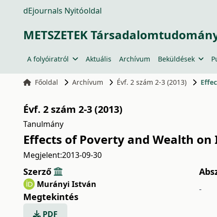
dEjournals Nyitóoldal
METSZETEK Társadalomtudományi
A folyóiratról
Aktuális
Archívum
Beküldések
P
Főoldal
Archívum
Évf. 2 szám 2-3 (2013)
Effe
Évf. 2 szám 2-3 (2013)
Tanulmány
Effects of Poverty and Wealth on 
Megjelent:
2013-09-30
Szerző
Abs
Murányi István
-
Megtekintés
PDF