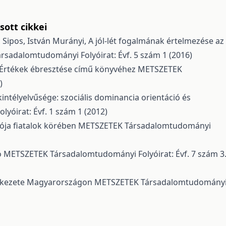
ott cikkei
n Sipos, István Murányi,
A jól-lét fogalmának értelmezése az
sadalomtudományi Folyóirat: Évf. 5 szám 1 (2016)
 Értékek ébresztése című könyvéhez
METSZETEK
)
intélyelvűsége: szociális dominancia orientáció és
óirat: Évf. 1 szám 1 (2012)
iója fiatalok körében
METSZETEK Társadalomtudományi
ó
METSZETEK Társadalomtudományi Folyóirat: Évf. 7 szám 3
mlékezete Magyarországon
METSZETEK Társadalomtudomány