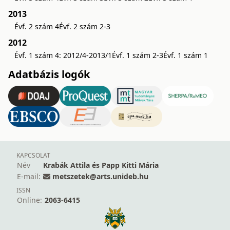
2013
Évf. 2 szám 4
Évf. 2 szám 2-3
2012
Évf. 1 szám 4: 2012/4-2013/1
Évf. 1 szám 2-3
Évf. 1 szám 1
Adatbázis logók
KAPCSOLAT
Név
Krabák Attila és Papp Kitti Mária
E-mail:
metszetek@arts.unideb.hu
ISSN
Online:
2063-6415