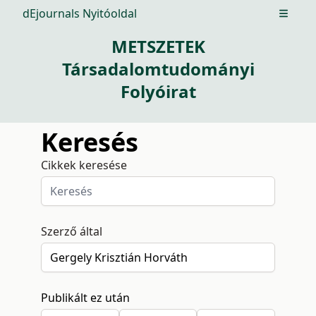
dEjournals Nyitóoldal
Open m
METSZETEK
Társadalomtudományi
Folyóirat
Keresés
Cikkek keresése
Szerző által
Publikált ez után