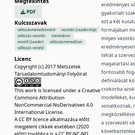
Megtekintés
eredményes vál
PDF
gyakorlati sz
ezt a két kuta
Kulcsszavak
formájában me
változásmenedzsment
vezetés (Leadership)
változás-vezetés
menedzser
milyen vezetés
vezető (Leader)
változásmenedzser
eredményesen l
változás-vezető
tehát a szerve
Licenc
magatartási a
Copyright (c) 2017 Metszetek
fontosabb fog
Társadalomtudományi Folyóirat
definiálását k
csokorba azok
This work is licensed under a
Creative
modelleket, ku
Commons Attribution-
NonCommercial-NoDerivatives 4.0
vonatkoznak, m
International License
.
megközelítése
A CC BY licence alkalmazása előtt
a szervezeti v
megjelent cikkek esetében (2020
következtetés
előtt) továbbra is a CC BY-NC-ND