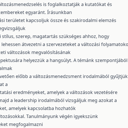
tozásmenedzselés is foglalkoztatják a kutatókat és
akembereket egyaránt. Írásunkban
tási területet kapcsoljuk össze és szakirodalmi elemzés
gvizsgáljuk
i stílus, szerep, magatartás szükséges ahhoz, hogy
ehessen átvezetni a szervezeteket a változási folyamatok
zeti változások megvalósításának
spektusára helyezzük a hangsúlyt. A témánk szempontjából
almak
övetően előbb a változásmenedzsment irodalmából gyűjtjük
at a
tatási eredményeket, amelyek a változások vezetésére
ajd a leadership irodalmából vizsgáljuk meg azokat a
ket, amelyek kapcsolatba hozhatók
áltozásokkal. Tanulmányunk végén igyekszünk
eket megfogalmazni