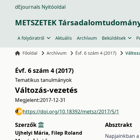
dEjournals Nyitóoldal
METSZETEK Társadalomtudományi
A folyóiratról
Aktuális
Archívum
Beküldések
P
Főoldal
Archívum
Évf. 6 szám 4 (2017)
Változ
Évf. 6 szám 4 (2017)
Tematikus tanulmányok
Változás-vezetés
Megjelent:
2017-12-31
https://doi.org/10.18392/metsz/2017/5/1
Szerzők
Absztrakt
Ujhelyi Mária
,
Filep Roland
Napjainkban a 