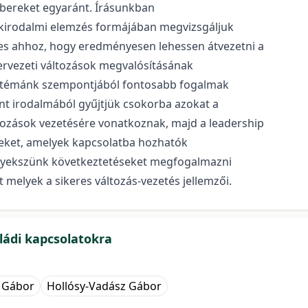
embereket egyaránt. Írásunkban
szakirodalmi elemzés formájában megvizsgáljuk
ges ahhoz, hogy eredményesen lehessen átvezetni a
zervezeti változások megvalósításának
A témánk szempontjából fontosabb fogalmak
t irodalmából gyűjtjük csokorba azokat a
tozások vezetésére vonatkoznak, majd a leadership
seket, amelyek kapcsolatba hozhatók
igyekszünk következtetéseket megfogalmazni
t melyek a sikeres változás-vezetés jellemzői.
aládi kapcsolatokra
i Gábor
Hollósy-Vadász Gábor