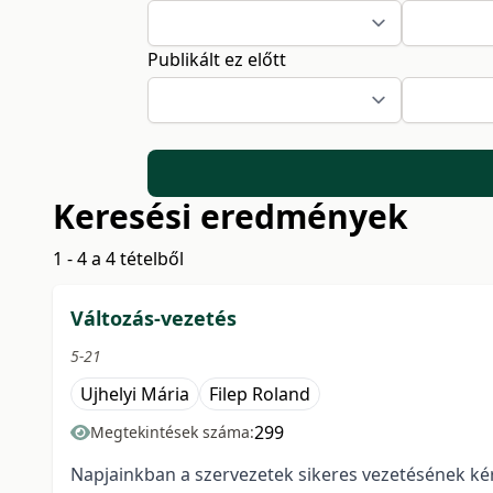
Publikált ez előtt
Keresési eredmények
1 - 4 a 4 tételből
Változás-vezetés
5-21
Ujhelyi Mária
Filep Roland
299
Megtekintések száma:
Napjainkban a szervezetek sikeres vezetésének k