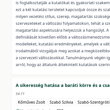
is foglalkoztatják a kutatókat és gyakorlati szak
ezt a két kutatási területet kapcsoljuk össze és 
milyen vezetési stílus, szerep, magatartás szüksé
szervezeteket a változási folyamatokon, tehát a s
magatartási aspektusára helyezzük a hangsúlyt. 
definiálását követően előbb a változásmenedzsmen
modelleket, kutatási eredményeket, amelyek a vál
irodalmából vizsgáljuk meg azokat a megközelíté
a szervezeti változásokkal. Tanulmányunk végén 
arról, hogy az általunk áttekintett kutatások szerin
A sikeresség hatása a baráti körre és a cs
54-71
Kőműves Zsolt
Szabó Szilvia
Szabó-Szentgrót