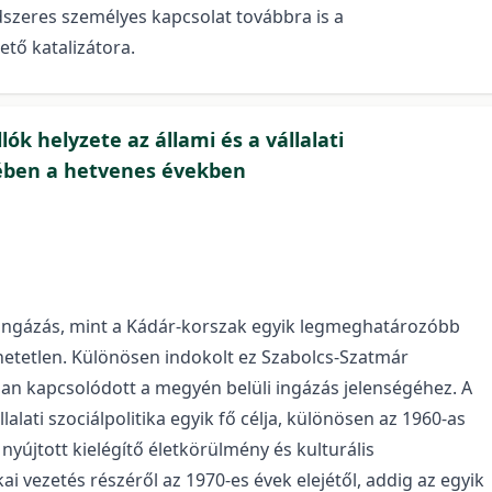
ndszeres személyes kapcsolat továbbra is a
tő katalizátora.
ók helyzete az állami és a vállalati
yében a hetvenes években
ingázás, mint a Kádár-korszak egyik legmeghatározóbb
hetetlen. Különösen indokolt ez Szabolcs-Szatmár
an kapcsolódott a megyén belüli ingázás jelenségéhez. A
lati szociálpolitika egyik fő célja, különösen az 1960-as
 nyújtott kielégítő életkörülmény és kulturális
kai vezetés részéről az 1970-es évek elejétől, addig az egyik