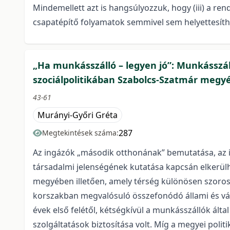
Mindemellett azt is hangsúlyozzuk, hogy (iii) a re
csapatépítő folyamatok semmivel sem helyettesíthe
„Ha munkásszálló – legyen jó”: Munkásszáll
szociálpolitikában Szabolcs-Szatmár meg
43-61
Murányi-Győri Gréta
287
Megtekintések száma:
Az ingázók „második otthonának” bemutatása, az 
társadalmi jelenségének kutatása kapcsán elkerül
megyében illetően, amely térség különösen szoros
korszakban megvalósuló összefonódó állami és válla
évek első felétől, kétségkívül a munkásszállók által
szolgáltatások biztosítása volt. Míg a megyei politi