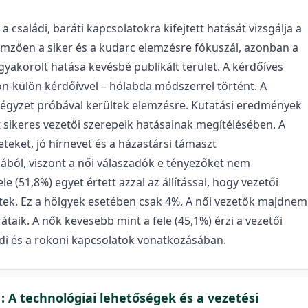
családi, baráti kapcsolatokra kifejtett hatását vizsgálja a
lemzően a siker és a kudarc elemzésre fókuszál, azonban a
gyakorolt hatása kevésbé publikált terület. A kérdőíves
lön-külön kérdőívvel – hólabda módszerrel történt. A
-négyzet próbával kerültek elemzésre. Kutatási eredmények
át sikeres vezetői szerepeik hatásainak megítélésében. A
teket, jó hírnevet és a házastársi támaszt
ából, viszont a női válaszadók e tényezőket nem
e (51,8%) egyet értett azzal az állítással, hogy vezetői
lettek. Ez a hölgyek esetében csak 4%. A női vezetők majdnem
taik. A nők kevesebb mint a fele (45,1%) érzi a vezetői
ádi és a rokoni kapcsolatok vonatkozásában.
 : A technológiai lehetőségek és a vezetési