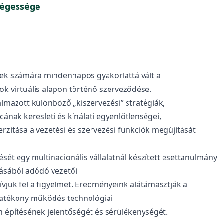
ségessége
tek számára mindennapos gyakorlattá vált a
k virtuális alapon történő szerveződése.
mazott különböző „kiszervezési” stratégiák,
ának keresleti és kínálati egyenlőtlenségei,
rzitása a vezetési és szervezési funkciók megújítását
ét egy multinacionális vállalatnál készített esettanulmány
tásából adódó vezetői
hívjuk fel a figyelmet. Eredményeink alátámasztják a
 hatékony működés technológiai
om építésének jelentőségét és sérülékenységét.