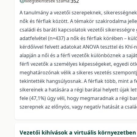
352
Megtekintések száma:
A tanulmány a vezetői szerepeknek, sikerességnek a 
nők és férfiak között. A témakör szakirodalma jel
családi és baráti kapcsolatok vezetői sikerességre 
adatfelvétel (n=437) a nők és férfiak körében – kü
kérdőívvel felvett adatokat ANOVA teszttel és Khí
alapján a női és a férfi vezetők különböznek a saj
férfi vezetők a személyes képességeket, egyedi ötle
meghatározónak vélik a sikeres vezetés szempontj
tekintették hangsúlyosnak. A férfiak több, mint a fel
sikereinek a hatására a régi barátai helyett újak 
fele (47,1%) úgy véli, hogy megmaradnak a régi bará
szerepnek az előnyös, vagy negatív hatását a csal
Vezetői kihívások a virtuális környezetben