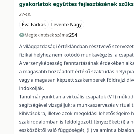
gyakorlatok együttes fejlesztésének szük
27-48.
Éva Farkas
Levente Nagy
254
Megtekintések száma:
A világgazdasági értékláncban résztvevő szerveze
fizikai helyhez nem kötődő munkavégzés, a csapato
A versenyképesség fenntartásának érdekében alkal
a magasabb hozzáadott értékű szaktudás helyi piac
vagy a magasan képzett szakemberek földrajzi dive
indokolják.
Tanulmányunkban a virtuális csapatok (VT) működés
segítségével vizsgáljuk: a munkaszervezés virtuali
kihívásokra, illetve azok megoldási lehetőségeire 
szakirodalomban is feldolgozott tényezőket: (i) a
eszközöktől való függőségét, (ii) valamint a bizal