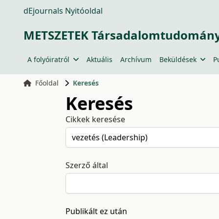
dEjournals Nyitóoldal
METSZETEK Társadalomtudományi
A folyóiratról
Aktuális
Archívum
Beküldések
P
Főoldal
Keresés
Keresés
Cikkek keresése
Szerző által
Publikált ez után