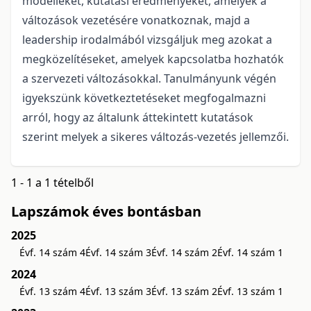
modelleket, kutatási eredményeket, amelyek a
változások vezetésére vonatkoznak, majd a
leadership irodalmából vizsgáljuk meg azokat a
megközelítéseket, amelyek kapcsolatba hozhatók
a szervezeti változásokkal. Tanulmányunk végén
igyekszünk következtetéseket megfogalmazni
arról, hogy az általunk áttekintett kutatások
szerint melyek a sikeres változás-vezetés jellemzői.
1 - 1 a 1 tételből
Lapszámok éves bontásban
2025
Évf. 14 szám 4
Évf. 14 szám 3
Évf. 14 szám 2
Évf. 14 szám 1
2024
Évf. 13 szám 4
Évf. 13 szám 3
Évf. 13 szám 2
Évf. 13 szám 1