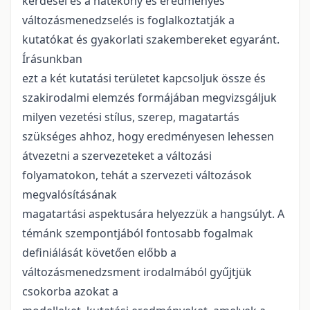
kérdései és a hatékony és eredményes
változásmenedzselés is foglalkoztatják a
kutatókat és gyakorlati szakembereket egyaránt.
Írásunkban
ezt a két kutatási területet kapcsoljuk össze és
szakirodalmi elemzés formájában megvizsgáljuk
milyen vezetési stílus, szerep, magatartás
szükséges ahhoz, hogy eredményesen lehessen
átvezetni a szervezeteket a változási
folyamatokon, tehát a szervezeti változások
megvalósításának
magatartási aspektusára helyezzük a hangsúlyt. A
témánk szempontjából fontosabb fogalmak
definiálását követően előbb a
változásmenedzsment irodalmából gyűjtjük
csokorba azokat a