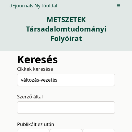
dEjournals Nyitóoldal
Open m
METSZETEK
Társadalomtudományi
Folyóirat
Keresés
Cikkek keresése
Szerző által
Publikált ez után