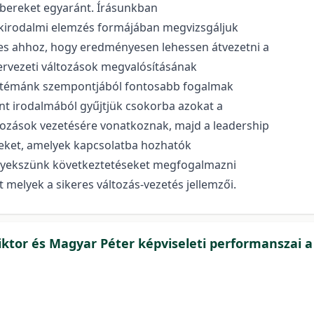
embereket egyaránt. Írásunkban
szakirodalmi elemzés formájában megvizsgáljuk
ges ahhoz, hogy eredményesen lehessen átvezetni a
zervezeti változások megvalósításának
A témánk szempontjából fontosabb fogalmak
t irodalmából gyűjtjük csokorba azokat a
tozások vezetésére vonatkoznak, majd a leadership
seket, amelyek kapcsolatba hozhatók
igyekszünk következtetéseket megfogalmazni
t melyek a sikeres változás-vezetés jellemzői.
Viktor és Magyar Péter képviseleti performanszai a