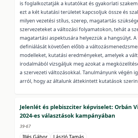
is foglalkoztatják a kutatókat és gyakorlati szak
ezt a két kutatási területet kapcsoljuk össze és 
milyen vezetési stílus, szerep, magatartás szüksé
szervezeteket a változási folyamatokon, tehát a s
magatartási aspektusára helyezzük a hangsúlyt. 
definiálását követően előbb a változásmenedzsmen
modelleket, kutatási eredményeket, amelyek a vál
irodalmából vizsgáljuk meg azokat a megközelíté
a szervezeti változásokkal. Tanulmányunk végén 
arról, hogy az általunk áttekintett kutatások szerin
Jelenlét és plebiszciter képviselet: Orbán 
2024-es választások kampányában
39-67
Illés Gábor
László Tamás