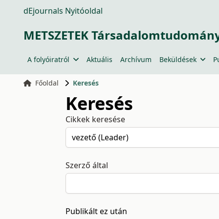
dEjournals Nyitóoldal
METSZETEK Társadalomtudományi
A folyóiratról
Aktuális
Archívum
Beküldések
P
Főoldal
Keresés
Keresés
Cikkek keresése
Szerző által
Publikált ez után