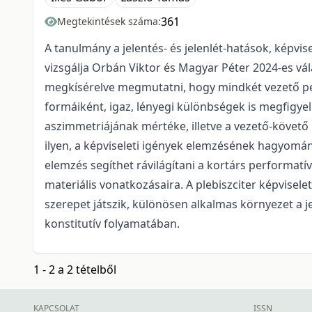
361
Megtekintések száma:
A tanulmány a jelentés- és jelenlét-hatások, képvi
vizsgálja Orbán Viktor és Magyar Péter 2024-es v
megkísérelve megmutatni, hogy mindkét vezető per
formáiként, igaz, lényegi különbségek is megfigyel
aszimmetriájának mértéke, illetve a vezető-követő i
ilyen, a képviseleti igények elemzésének hagyomán
elemzés segíthet rávilágítani a kortárs performatív 
materiális vonatkozásaira. A plebiszciter képvisel
szerepet játszik, különösen alkalmas környezet a
konstitutív folyamatában.
1 - 2 a 2 tételből
KAPCSOLAT
ISSN