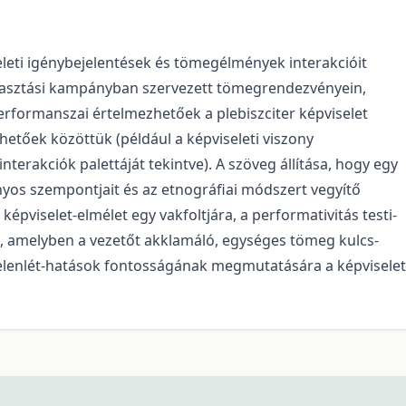
seleti igénybejelentések és tömegélmények interakcióit
álasztási kampányban szervezett tömegrendezvényein,
formanszai értelmezhetőek a plebiszciter képviselet
hetőek közöttük (például a képviseleti viszony
nterakciók palettáját tekintve). A szöveg állítása, hogy egy
yos szempontjait és az etnográfiai módszert vegyítő
képviselet-elmélet egy vakfoltjára, a performativitás testi-
et, amelyben a vezetőt akklamáló, egységes tömeg kulcs­
 jelenlét-hatások fontosságának megmutatására a képviselet