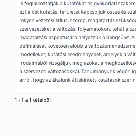
is foglalkoztatják a kutatókat és gyakorlati szak
ezt a két kutatási területet kapcsoljuk össze és 
milyen vezetési stílus, szerep, magatartás szüksé
szervezeteket a változási folyamatokon, tehát a s
magatartási aspektusára helyezzük a hangsúlyt. 
definiálását követően előbb a változásmenedzsmen
modelleket, kutatási eredményeket, amelyek a vál
irodalmából vizsgáljuk meg azokat a megközelíté
a szervezeti változásokkal. Tanulmányunk végén 
arról, hogy az általunk áttekintett kutatások szerin
1 - 1 a 1 tételből