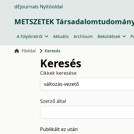
dEjournals Nyitóoldal
METSZETEK Társadalomtudományi
A folyóiratról
Aktuális
Archívum
Beküldések
P
Főoldal
Keresés
Keresés
Cikkek keresése
Szerző által
Publikált ez után