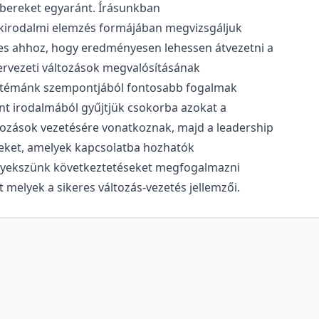
embereket egyaránt. Írásunkban
szakirodalmi elemzés formájában megvizsgáljuk
ges ahhoz, hogy eredményesen lehessen átvezetni a
zervezeti változások megvalósításának
A témánk szempontjából fontosabb fogalmak
t irodalmából gyűjtjük csokorba azokat a
tozások vezetésére vonatkoznak, majd a leadership
seket, amelyek kapcsolatba hozhatók
igyekszünk következtetéseket megfogalmazni
t melyek a sikeres változás-vezetés jellemzői.