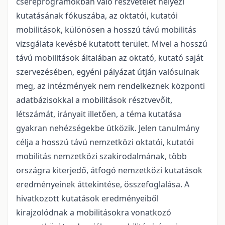
csereprogramokban való részvételét helyezi
kutatásának fókuszába, az oktatói, kutatói
mobilitások, különösen a hosszú távú mobilitás
vizsgálata kevésbé kutatott terület. Mivel a hosszú
távú mobilitások általában az oktató, kutató saját
szervezésében, egyéni pályázat útján valósulnak
meg, az intézmények nem rendelkeznek központi
adatbázisokkal a mobilitások résztvevőit,
létszámát, irányait illetően, a téma kutatása
gyakran nehézségekbe ütközik. Jelen tanulmány
célja a hosszú távú nemzetközi oktatói, kutatói
mobilitás nemzetközi szakirodalmának, több
országra kiterjedő, átfogó nemzetközi kutatások
eredményeinek áttekintése, összefoglalása. A
hivatkozott kutatások eredményeiből
kirajzolódnak a mobilitásokra vonatkozó