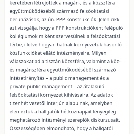
keretében létrejöttek a magán-, és a közszféra
együttműködéséből származó felsőoktatási
beruházások, az ún. PPP konstrukciók. Jelen cikk
azt vizsgálja, hogy a PPP konstrukcióként felépülő
kollégiumok miként szervesülnek a felsőoktatási
térbe, illetve hogyan hatnak környezetük hasonló
közfunkciókat ellátó intézményeire. Milyen
válaszokat ad a tisztán közszféra, valamint a köz-
és magánszféra együttműködéséből származó
intézetirányítás – a public management és a
private-public management – az átalakuló
felsőoktatási környezet kihívásaira. Az adatok
tizenhét vezetői interjún alapulnak, amelyben
elemeztük a hallgatók hétköznapjait lényegileg
meghatározó intézményi szereplők diskurzusait.
Összességében elmondható, hogy a hallgatói