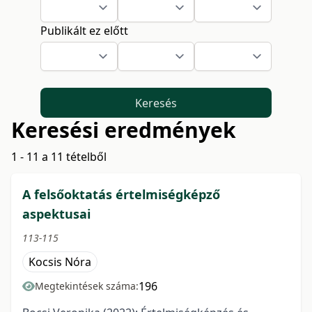
Publikált ez előtt
Keresés
Keresési eredmények
1 - 11 a 11 tételből
A felsőoktatás értelmiségképző
aspektusai
113-115
Kocsis Nóra
196
Megtekintések száma: