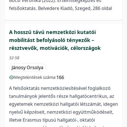
Bocsi Veronika (2022): Értelmiségképzés és
felsőoktatás. Belvedere Kiadó, Szeged, 286 oldal
A hosszú távú nemzetközi kutatói
mobilitást befolyásoló tényezők –
résztvevők, motivációk, célországok
32-58
Jánosy Orsolya
166
Megtekintések száma:
A felsőoktatás nemzetköziesítésével foglalkozó
tanulmányok jelentős része hallgatócentrikus, az
egyetemek nemzetközi hallgatói létszámát, idegen
nyelvű képzéseit, nemzetközi együttműködéseit,
illetve Erasmus típusú hallgatói-, oktatói