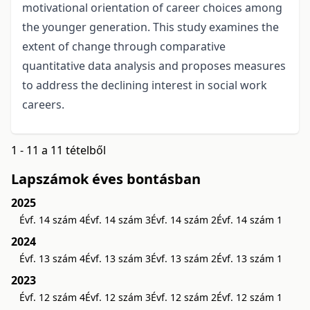
motivational orientation of career choices among
the younger generation. This study examines the
extent of change through comparative
quantitative data analysis and proposes measures
to address the declining interest in social work
careers.
1 - 11 a 11 tételből
Lapszámok éves bontásban
2025
Évf. 14 szám 4
Évf. 14 szám 3
Évf. 14 szám 2
Évf. 14 szám 1
2024
Évf. 13 szám 4
Évf. 13 szám 3
Évf. 13 szám 2
Évf. 13 szám 1
2023
Évf. 12 szám 4
Évf. 12 szám 3
Évf. 12 szám 2
Évf. 12 szám 1