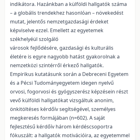
indikátora. Hazánkban a külföldi hallgatók száma
– a globális trendekhez hasonlóan – növekedést
mutat, jelentős nemzetgazdasági érdeket
képviselve ezzel. Emellett az egyetemek
székhelyéül szolgáló
városok fejlődésére, gazdasági és kulturális
életére is egyre nagyobb hatást gyakorolnak a
nemzetközi szintérről érkező hallgatók.
Empirikus kutatásunk során a Debreceni Egyetem
és a Pécsi Tudományegyetem idegen nyelvű
orvosi, fogorvosi és gyógyszerész képzésein részt
vevő külföldi hallgatókat vizsgáltuk anonim,
önkitöltéses kérdőív segítségével, személyes
megkeresés formájában (n=602). A saját
fejlesztésű kérdőív három kérdéscsoportra
fókuszált: a hallgatók motivációira, az egyetemmel