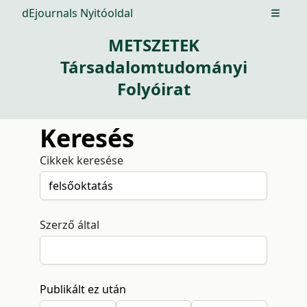
dEjournals Nyitóoldal
Open m
METSZETEK
Társadalomtudományi
Folyóirat
Keresés
Cikkek keresése
Szerző által
Publikált ez után