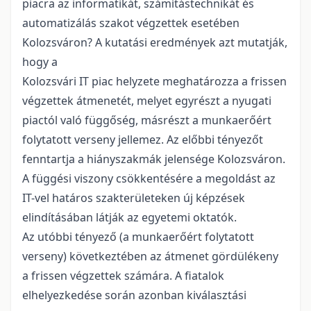
piacra az informatikát, számítástechnikát és
automatizálás szakot végzettek esetében
Kolozsváron? A kutatási eredmények azt mutatják,
hogy a
Kolozsvári IT piac helyzete meghatározza a frissen
végzettek átmenetét, melyet egyrészt a nyugati
piactól való függőség, másrészt a munkaerőért
folytatott verseny jellemez. Az előbbi tényezőt
fenntartja a hiányszakmák jelensége Kolozsváron.
A függési viszony csökkentésére a megoldást az
IT-vel határos szakterületeken új képzések
elindításában látják az egyetemi oktatók.
Az utóbbi tényező (a munkaerőért folytatott
verseny) következtében az átmenet gördülékeny
a frissen végzettek számára. A fiatalok
elhelyezkedése során azonban kiválasztási