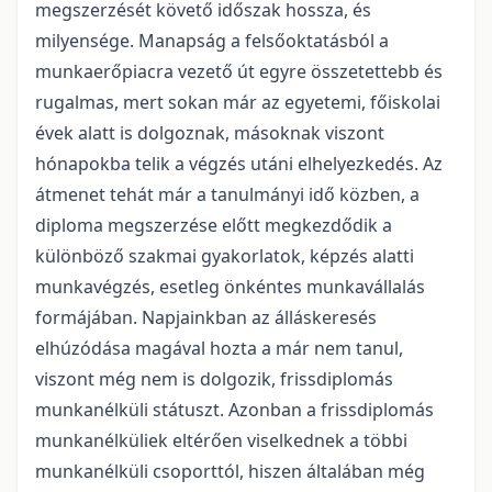
megszerzését követő időszak hossza, és
milyensége. Manapság a felsőoktatásból a
munkaerőpiacra vezető út egyre összetettebb és
rugalmas, mert sokan már az egyetemi, főiskolai
évek alatt is dolgoznak, másoknak viszont
hónapokba telik a végzés utáni elhelyezkedés. Az
átmenet tehát már a tanulmányi idő közben, a
diploma megszerzése előtt megkezdődik a
különböző szakmai gyakorlatok, képzés alatti
munkavégzés, esetleg önkéntes munkavállalás
formájában. Napjainkban az álláskeresés
elhúzódása magával hozta a már nem tanul,
viszont még nem is dolgozik, frissdiplomás
munkanélküli státuszt. Azonban a frissdiplomás
munkanélküliek eltérően viselkednek a többi
munkanélküli csoporttól, hiszen általában még