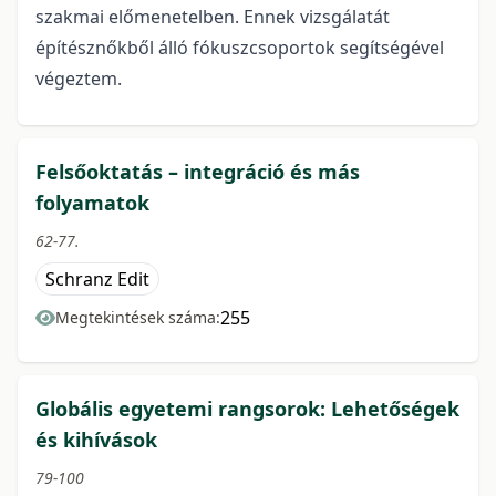
szakmai előmenetelben. Ennek vizsgálatát
építésznőkből álló fókuszcsoportok segítségével
végeztem.
Felsőoktatás – integráció és más
folyamatok
62-77.
Schranz Edit
255
Megtekintések száma:
Globális egyetemi rangsorok: Lehetőségek
és kihívások
79-100