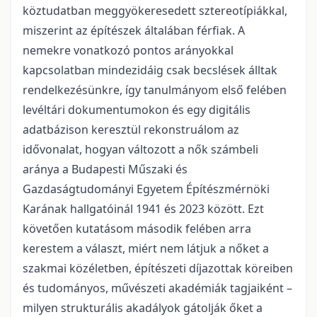
köztudatban meggyökeresedett sztereotípiákkal,
miszerint az építészek általában férfiak. A
nemekre vonatkozó pontos arányokkal
kapcsolatban mindezidáig csak becslések álltak
rendelkezésünkre, így tanulmányom első felében
levéltári dokumentumokon és egy digitális
adatbázison keresztül rekonstruálom az
idővonalat, hogyan változott a nők számbeli
aránya a Budapesti Műszaki és
Gazdaságtudományi Egyetem Építészmérnöki
Karának hallgatóinál 1941 és 2023 között. Ezt
követően kutatásom második felében arra
kerestem a választ, miért nem látjuk a nőket a
szakmai közéletben, építészeti díjazottak köreiben
és tu­dományos, művészeti akadémiák tagjaiként –
milyen strukturális akadályok gátolják őket a