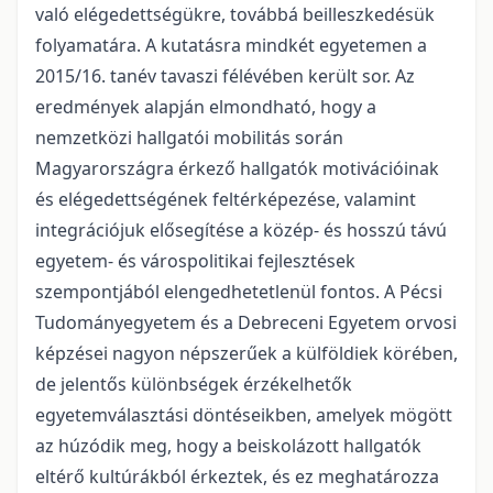
való elégedettségükre, továbbá beilleszkedésük
folyamatára. A kutatásra mindkét egyetemen a
2015/16. tanév tavaszi félévében került sor. Az
eredmények alapján elmondható, hogy a
nemzetközi hallgatói mobilitás során
Magyarországra érkező hallgatók motivációinak
és elégedettségének feltérképezése, valamint
integrációjuk elősegítése a közép- és hosszú távú
egyetem- és várospolitikai fejlesztések
szempontjából elengedhetetlenül fontos. A Pécsi
Tudományegyetem és a Debreceni Egyetem orvosi
képzései nagyon népszerűek a külföldiek körében,
de jelentős különbségek érzékelhetők
egyetemválasztási döntéseikben, amelyek mögött
az húzódik meg, hogy a beiskolázott hallgatók
eltérő kultúrákból érkeztek, és ez meghatározza