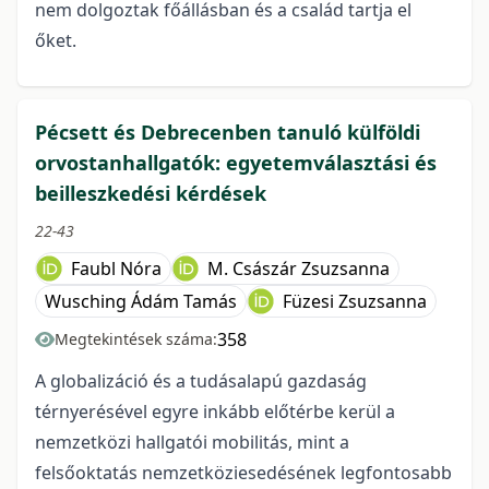
nem dolgoztak főállásban és a család tartja el
őket.
Pécsett és Debrecenben tanuló külföldi
orvostanhallgatók: egyetemválasztási és
beilleszkedési kérdések
22-43
Faubl Nóra
M. Császár Zsuzsanna
Wusching Ádám Tamás
Füzesi Zsuzsanna
358
Megtekintések száma:
A globalizáció és a tudásalapú gazdaság
térnyerésével egyre inkább előtérbe kerül a
nemzetközi hallgatói mobilitás, mint a
felsőoktatás nemzetköziesedésének legfontosabb