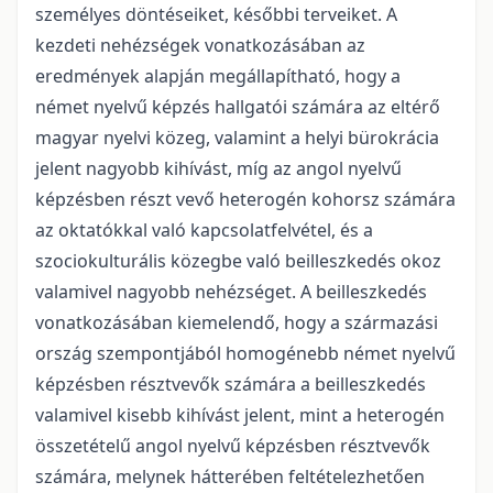
személyes döntéseiket, későbbi terveiket. A
kezdeti nehézségek vonatkozásában az
eredmények alapján megállapítható, hogy a
német nyelvű képzés hallgatói számára az eltérő
magyar nyelvi közeg, valamint a helyi bürokrácia
jelent nagyobb kihívást, míg az angol nyelvű
képzésben részt vevő heterogén kohorsz számára
az oktatókkal való kapcsolatfelvétel, és a
szociokulturális közegbe való beilleszkedés okoz
valamivel nagyobb nehézséget. A beilleszkedés
vonatkozásában kiemelendő, hogy a származási
ország szempontjából homogénebb német nyelvű
képzésben résztvevők számára a beilleszkedés
valamivel kisebb kihívást jelent, mint a heterogén
összetételű angol nyelvű képzésben résztvevők
számára, melynek hátterében feltételezhetően