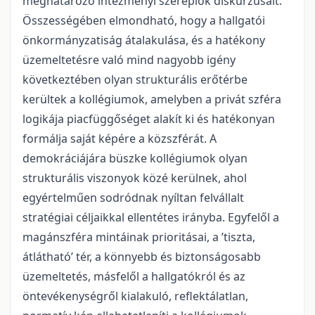
meghatározó intézményi szereplők diskurzusait.
Összességében elmondható, hogy a hallgatói
önkormányzatiság átalakulása, és a hatékony
üzemeltetésre való mind nagyobb igény
következtében olyan strukturális erőtérbe
kerültek a kollégiumok, amelyben a privát szféra
logikája piacfüggőséget alakít ki és hatékonyan
formálja saját képére a közszférát. A
demokráciájára büszke kollégiumok olyan
strukturális viszonyok közé kerülnek, ahol
egyértelműen sodródnak nyíltan felvállalt
stratégiai céljaikkal ellentétes irányba. Egyfelől a
magánszféra mintáinak prioritásai, a ’tiszta,
átlátható’ tér, a könnyebb és biztonságosabb
üzemeltetés, másfelől a hallgatókról és az
öntevékenységről kialakuló, reflektálatlan,