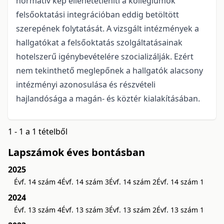
normatív kép ellehetetleníti a kollégiumok
felsőoktatási integrációban eddig betöltött
szerepének folytatását. A vizsgált intézmények a
hallgatókat a felsőoktatás szolgáltatásainak
hotelszerű igénybevételére szocializálják. Ezért
nem tekinthető meglepőnek a hallgatók alacsony
intézményi azonosulása és részvételi
hajlandósága a magán- és köztér kialakításában.
1 - 1 a 1 tételből
Lapszámok éves bontásban
2025
Évf. 14 szám 4
Évf. 14 szám 3
Évf. 14 szám 2
Évf. 14 szám 1
2024
Évf. 13 szám 4
Évf. 13 szám 3
Évf. 13 szám 2
Évf. 13 szám 1