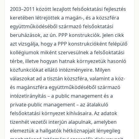
2003–2011 között lezajlott felsőoktatási fejlesztés
keretében létrejöttek a magán-, és a közszféra
együttműködéséből származó felsőoktatási
beruházások, az ún. PPP konstrukciók. Jelen cikk
azt vizsgálja, hogy a PPP konstrukcióként felépülő
kollégiumok miként szervesülnek a felsőoktatási
térbe, illetve hogyan hatnak környezetük hasonló
közfunkciókat ellátó intézményeire. Milyen
válaszokat ad a tisztán közszféra, valamint a köz-
és magánszféra együttműködéséből származó
intézetirányítás – a public management és a
private-public management – az átalakuló
felsőoktatási környezet kihívásaira. Az adatok
tizenhét vezetői interjún alapulnak, amelyben
elemeztük a hallgatók hétköznapjait lényegileg