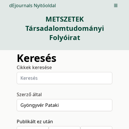
dEjournals Nyitóoldal
Open m
METSZETEK
Társadalomtudományi
Folyóirat
Keresés
Cikkek keresése
Szerző által
Publikált ez után