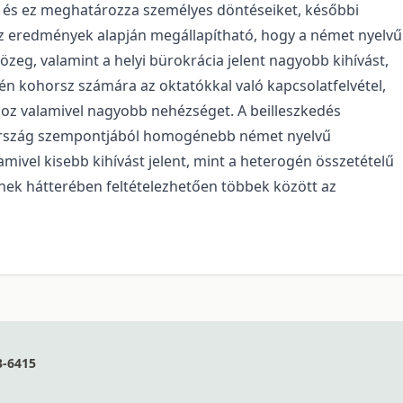
k, és ez meghatározza személyes döntéseiket, későbbi
z eredmények alapján megállapítható, hogy a német nyelvű
özeg, valamint a helyi bürokrácia jelent nagyobb kihívást,
n kohorsz számára az oktatókkal való kapcsolatfelvétel,
okoz valamivel nagyobb nehézséget. A beilleszkedés
ország szempontjából homogénebb német nyelvű
mivel kisebb kihívást jelent, mint a heterogén összetételű
ek hátterében feltételezhetően többek között az
3-6415