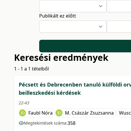
Publikált ez előtt
Keresési eredmények
1 - 1 a 1 tételből
Pécsett és Debrecenben tanuló külföldi or
beilleszkedési kérdések
22-43
Faubl Nóra
M. Császár Zsuzsanna
Wusc
358
Megtekintések száma: