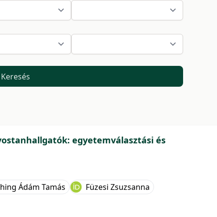
Keresés
vostanhallgatók: egyetemválasztási és
hing Ádám Tamás
Füzesi Zsuzsanna