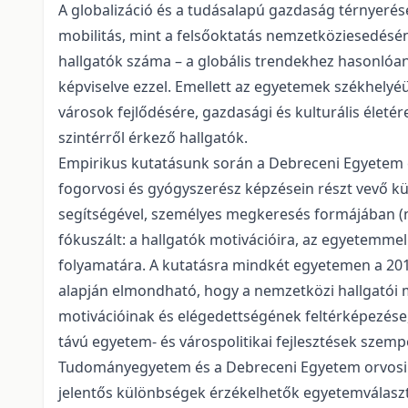
A globalizáció és a tudásalapú gazdaság térnyerés
mobilitás, mint a felsőoktatás nemzetköziesedésé
hallgatók száma – a globális trendekhez hasonlóa
képviselve ezzel. Emellett az egyetemek székhelyéü
városok fejlődésére, gazdasági és kulturális élet
szintérről érkező hallgatók.
Empirikus kutatásunk során a Debreceni Egyetem 
fogorvosi és gyógyszerész képzésein részt vevő kül
segítségével, személyes megkeresés formájában (n
fókuszált: a hallgatók motivációira, az egyetemme
folyamatára. A kutatásra mindkét egyetemen a 2015
alapján elmondható, hogy a nemzetközi hallgatói 
motivációinak és elégedettségének feltérképezése,
távú egyetem- és várospolitikai fejlesztések szemp
Tudományegyetem és a Debreceni Egyetem orvosi 
jelentős különbségek érzékelhetők egyetemválasz