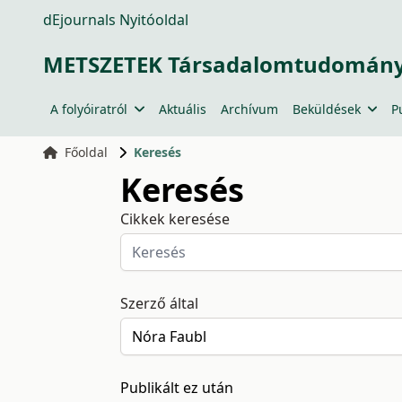
dEjournals Nyitóoldal
METSZETEK Társadalomtudományi
A folyóiratról
Aktuális
Archívum
Beküldések
P
Főoldal
Keresés
Keresés
Cikkek keresése
Szerző által
Publikált ez után