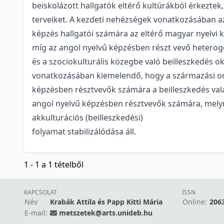
beiskolázott hallgatók eltérő kultúrákból érkezte
terveiket. A kezdeti nehézségek vonatkozásában a
képzés hallgatói számára az eltérő magyar nyelvi k
míg az angol nyelvű képzésben részt vevő heterogé
és a szociokulturális közegbe való beilleszkedés 
vonatkozásában kiemelendő, hogy a származási 
képzésben résztvevők számára a beilleszkedés vala
angol nyelvű képzésben résztvevők számára, melyn
akkulturációs (beilleszkedési)
folyamat stabilizálódása áll.
1 - 1 a 1 tételből
KAPCSOLAT
ISSN
Név
Krabák Attila és Papp Kitti Mária
Online:
206
E-mail:
metszetek@arts.unideb.hu