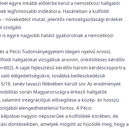
ével egyre inkább előtérbe kerül a nemzetközi hallgatói
nek legfontosabb indikátora. Hazánkban a külföldi
n – növekedést mutat, jelentős nemzetgazdasági érdeket
l szolgáló
ére is egyre nagyobb hatást gyakorolnak a nemzetközi
és a Pécsi Tudományegyetem idegen nyelvű orvosi,
földi hallgatókat vizsgáltuk anonim, önkitöltéses kérdőív
=602). A saját fejlesztésű kérdőív három kérdéscsoportra
l való elégedettségükre, továbbá beilleszkedésük
/16. tanév tavaszi félévében került sor. Az eredmények
mobilitás során Magyarországra érkező hallgatók
 valamint integrációjuk elősegítése a közép- és hosszú
ontjából elengedhetetlenül fontos. A Pécsi
képzései nagyon népszerűek a külföldiek körében, de
tási döntéseikben, amelyek mögött az húzódik meg, hogy a