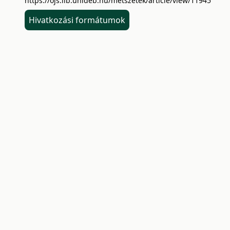
https://ojs.lib.unideb.hu/metszetek/article/view/11945
Hivatkozási formátumok