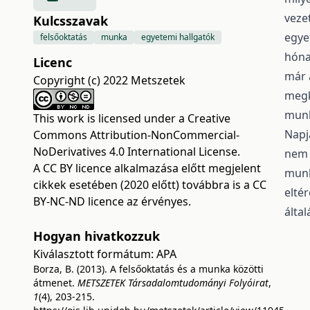
veze
Kulcsszavak
egye
felsőoktatás
munka
egyetemi hallgatók
hóna
Licenc
már 
Copyright (c) 2022 Metszetek
megk
munk
This work is licensed under a
Creative
Napj
Commons Attribution-NonCommercial-
NoDerivatives 4.0 International License
.
nem 
A CC BY licence alkalmazása előtt megjelent
munk
cikkek esetében (2020 előtt) továbbra is a CC
elté
BY-NC-ND licence az érvényes.
álta
Hogyan hivatkozzuk
Kiválasztott formátum:
APA
Borza, B. (2013). A felsőoktatás és a munka közötti
átmenet.
METSZETEK Társadalomtudományi Folyóirat
,
1
(4), 203-215.