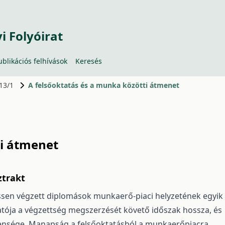
 Folyóirat
ublikációs felhívások
Keresés
013/1
A felsőoktatás és a munka közötti átmenet
ti átmenet
ztrakt
issen végzett diplomások munkaerő-piaci helyzetének egyik
tója a végzettség megszerzését követő időszak hossza, és
ensége. Manapság a felsőoktatásból a munkaerőpiacra