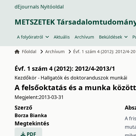
dEjournals Nyitóoldal
METSZETEK Társadalomtudományi
A folyóiratról
Aktuális
Archívum
Beküldések
P
Főoldal
Archívum
Évf. 1 szám 4 (2012): 2012/4-2
Évf. 1 szám 4 (2012): 2012/4-2013/1
Kezdőkör - Hallgatók és doktoranduszok munkái
A felsőoktatás és a munka közöt
Megjelent:
2013-03-31
Szerző
Abs
Borza Bianka
A fr
Megtekintés
muta
PDF
mily