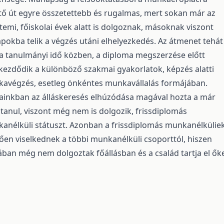
tő út egyre összetettebb és rugalmas, mert sokan már az
temi, főiskolai évek alatt is dolgoznak, másoknak viszont
pokba telik a végzés utáni elhelyezkedés. Az átmenet tehát
a tanulmányi idő közben, a diploma megszerzése előtt
ezdődik a különböző szakmai gyakorlatok, képzés alatti
avégzés, esetleg önkéntes munkavállalás formájában.
ainkban az álláskeresés elhúzódása magával hozta a már
tanul, viszont még nem is dolgozik, frissdiplomás
anélküli státuszt. Azonban a frissdiplomás munkanélkülie
rően viselkednek a többi munkanélküli csoporttól, hiszen
lában még nem dolgoztak főállásban és a család tartja el őke