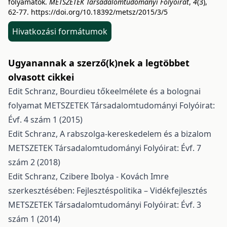
folyamatok.
METSZETEK Társadalomtudományi Folyóirat
,
4
(3),
62-77.
https://doi.org/10.18392/metsz/2015/3/5
Hivatkozási formátumok
Ugyanannak a szerző(k)nek a legtöbbet
olvasott cikkei
Edit Schranz,
Bourdieu tőkeelmélete és a bolognai
folyamat
METSZETEK Társadalomtudományi Folyóirat:
Évf. 4 szám 1 (2015)
Edit Schranz,
A rabszolga-kereskedelem és a bizalom
METSZETEK Társadalomtudományi Folyóirat: Évf. 7
szám 2 (2018)
Edit Schranz,
Czibere Ibolya - Kovách Imre
szerkesztésében: Fejlesztéspolitika – Vidékfejlesztés
METSZETEK Társadalomtudományi Folyóirat: Évf. 3
szám 1 (2014)