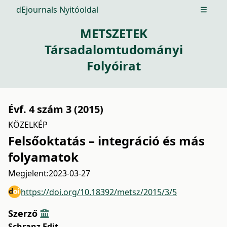
dEjournals Nyitóoldal
Open m
METSZETEK
Társadalomtudományi
Folyóirat
Évf. 4 szám 3 (2015)
KÖZELKÉP
Felsőoktatás – integráció és más
folyamatok
Megjelent:
2023-03-27
https://doi.org/10.18392/metsz/2015/3/5
Szerző
Schranz Edit