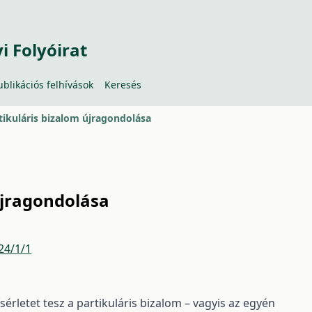
 Folyóirat
ublikációs felhívások
Keresés
tikuláris bizalom újragondolása
újragondolása
24/1/1
érletet tesz a partikuláris bizalom – vagyis az egyén