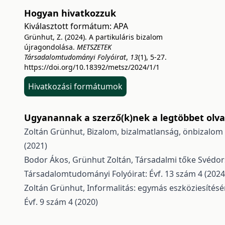
Hogyan hivatkozzuk
Kiválasztott formátum:
APA
Grünhut, Z. (2024). A partikuláris bizalom
újragondolása.
METSZETEK
Társadalomtudományi Folyóirat
,
13
(1), 5-27.
https://doi.org/10.18392/metsz/2024/1/1
Hivatkozási formátumok
Ugyanannak a szerző(k)nek a legtöbbet olvas
Zoltán Grünhut,
Bizalom, bizalmatlanság, önbizalom
(2021)
Bodor Ákos, Grünhut Zoltán,
Társadalmi tőke Svéd
Társadalomtudományi Folyóirat: Évf. 13 szám 4 (2024
Zoltán Grünhut,
Informalitás: egymás eszköziesítésé
Évf. 9 szám 4 (2020)