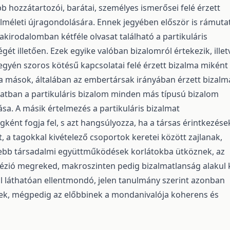
b hozzátartozói, barátai, személyes ismerősei felé érzett
lméleti újragondolására. Ennek jegyében először is rámuta
zakirodalomban kétféle olvasat található a partikuláris
gét illetően. Ezek egyike valóban bizalomról értekezik, illet
 egyén szoros kötésű kapcsolatai felé érzett bizalma miként
 mások, általában az embertársak irányában érzett bizalm
atban a partikuláris bizalom minden más típusú bizalom
sa. A másik értelmezés a partikuláris bizalmat
gként fogja fel, s azt hangsúlyozza, ha a társas érintkezése
, a tagokkal kivételező csoportok keretei között zajlanak,
sebb társadalmi együttműködések korlátokba ütköznek, az
ézió megreked, makroszinten pedig bizalmatlanság alakul k
jól láthatóan ellentmondó, jelen tanulmány szerint azonban
nek, mégpedig az előbbinek a mondanivalója koherens és