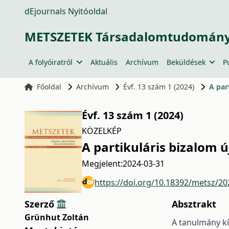
dEjournals Nyitóoldal
METSZETEK Társadalomtudományi
A folyóiratról
Aktuális
Archívum
Beküldések
P
Főoldal
Archívum
Évf. 13 szám 1 (2024)
A par
Évf. 13 szám 1 (2024)
KÖZELKÉP
A partikuláris bizalom 
Megjelent:
2024-03-31
https://doi.org/10.18392/metsz/20
Szerző
Absztrakt
Grünhut Zoltán
A tanulmány kís