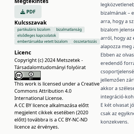
Megtekintés
legközvetleneb
PDF
bizalmának – e
arra, hogy a s
Kulcsszavak
bizalom jelensé
partikuláris bizalom
bizalmatlanság
elsődleges kapcsolatok
arról, hogy az
embertársakba vetett bizalom
összetartozás
alapozza meg a
Licenc
Ebben az olvas
Copyright (c) 2024 Metszetek -
eredendő forrá
Társadalomtudományi folyóirat
csoportjelensé
jellemzően zárt
This work is licensed under a
Creative
akkor a széle
Commons Attribution 4.0
integráció-koh
International License
.
E két olvasat 
A CC BY licence alkalmazása előtt
megjelent cikkek esetében (2020
csak az egyik
előtt) továbbra is a CC BY-NC-ND
konzekvens.
licence az érvényes.