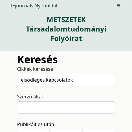
dEjournals Nyitóoldal
Open m
METSZETEK
Társadalomtudományi
Folyóirat
Keresés
Cikkek keresése
Szerző által
Publikált ez után