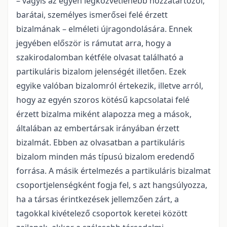
– vagyis az egyén legközvetlenebb hozzátartozói,
barátai, személyes ismerősei felé érzett
bizalmának – elméleti újragondolására. Ennek
jegyében először is rámutat arra, hogy a
szakirodalomban kétféle olvasat található a
partikuláris bizalom jelenségét illetően. Ezek
egyike valóban bizalomról értekezik, illetve arról,
hogy az egyén szoros kötésű kapcsolatai felé
érzett bizalma miként alapozza meg a mások,
általában az embertársak irányában érzett
bizalmát. Ebben az olvasatban a partikuláris
bizalom minden más típusú bizalom eredendő
forrása. A másik értelmezés a partikuláris bizalmat
csoportjelenségként fogja fel, s azt hangsúlyozza,
ha a társas érintkezések jellemzően zárt, a
tagokkal kivételező csoportok keretei között