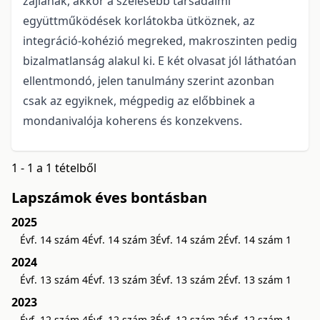
zajlanak, akkor a szélesebb társadalmi
együttműködések korlátokba ütköznek, az
integráció-kohézió megreked, makroszinten pedig
bizalmatlanság alakul ki. E két olvasat jól láthatóan
ellentmondó, jelen tanulmány szerint azonban
csak az egyiknek, mégpedig az előbbinek a
mondanivalója koherens és konzekvens.
1 - 1 a 1 tételből
Lapszámok éves bontásban
2025
Évf. 14 szám 4
Évf. 14 szám 3
Évf. 14 szám 2
Évf. 14 szám 1
2024
Évf. 13 szám 4
Évf. 13 szám 3
Évf. 13 szám 2
Évf. 13 szám 1
2023
Évf. 12 szám 4
Évf. 12 szám 3
Évf. 12 szám 2
Évf. 12 szám 1