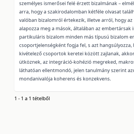
személyes ismerősei felé érzett bizalmának – elmé
arra, hogy a szakirodalomban kétféle olvasat találh
valóban bizalomról értekezik, illetve arról, hogy a
alapozza meg a mások, általában az embertársak i
partikuláris bizalom minden más típusú bizalom er
csoportjelenségként fogja fel, s azt hangsúlyozza, 
kivételező csoportok keretei között zajlanak, ak
ütköznek, az integráció-kohézió megreked, makroszi
láthatóan ellentmondó, jelen tanulmány szerint a
mondanivalója koherens és konzekvens.
1 - 1 a 1 tételből