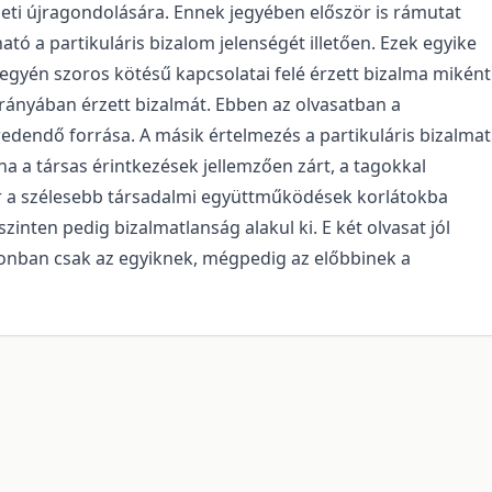
leti újragondolására. Ennek jegyében először is rámutat
ató a partikuláris bizalom jelenségét illetően. Ezek egyike
z egyén szoros kötésű kapcsolatai felé érzett bizalma miként
rányában érzett bizalmát. Ebben az olvasatban a
edendő forrása. A másik értelmezés a partikuláris bizalmat
ha a társas érintkezések jellemzően zárt, a tagokkal
kor a szélesebb társadalmi együttműködések korlátokba
nten pedig bizalmatlanság alakul ki. E két olvasat jól
zonban csak az egyiknek, mégpedig az előbbinek a