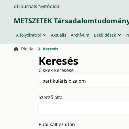
dEjournals Nyitóoldal
METSZETEK Társadalomtudományi
A folyóiratról
Aktuális
Archívum
Beküldések
P
Főoldal
Keresés
Keresés
Cikkek keresése
Szerző által
Publikált ez után