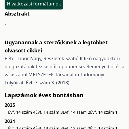
Hivatkozási formátumok
Absztrakt
-
Ugyanannak a szerző(k)nek a legtöbbet
olvasott cikkei
Péter Tibor Nagy,
Részletek Szabó Ildikó nagydoktori
dolgozatának téziseiből, opponensi véleményeiből és a
válaszából
METSZETEK Társadalomtudományi
Folyóirat: Évf. 7 szám 3. (2018)
Lapszámok éves bontásban
2025
Évf. 14 szám 4
Évf. 14 szám 3
Évf. 14 szám 2
Évf. 14 szám 1
2024
Évf. 13 szám 4
Évf. 13 szám 3
Évf. 13 szám 2
Évf. 13 szám 1