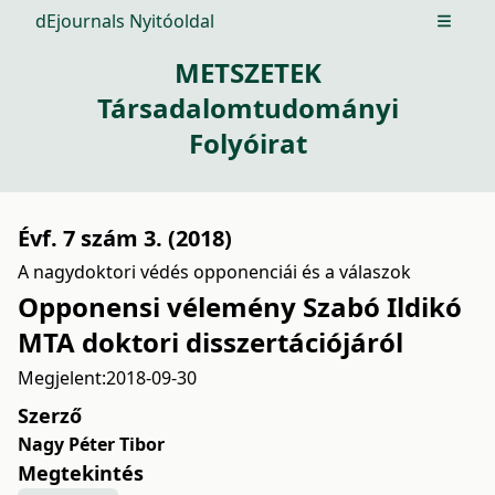
dEjournals Nyitóoldal
Open m
METSZETEK
Társadalomtudományi
Folyóirat
Évf. 7 szám 3. (2018)
A nagydoktori védés opponenciái és a válaszok
Opponensi vélemény Szabó Ildikó
MTA doktori disszertációjáról
Megjelent:
2018-09-30
Szerző
Nagy Péter Tibor
Megtekintés