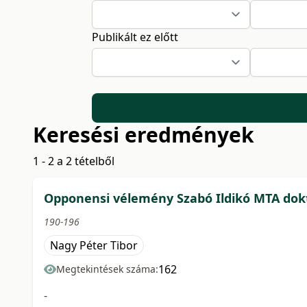
Publikált ez előtt
Keresési eredmények
1 - 2 a 2 tételből
Opponensi vélemény Szabó Ildikó MTA dokto
190-196
Nagy Péter Tibor
162
Megtekintések száma:
-