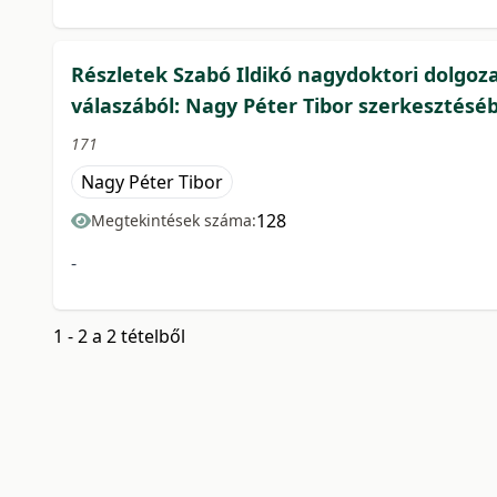
Részletek Szabó Ildikó nagydoktori dolgoz
válaszából: Nagy Péter Tibor szerkesztésé
171
Nagy Péter Tibor
128
Megtekintések száma:
-
1 - 2 a 2 tételből