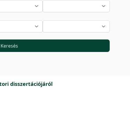
Keresés
ri disszertációjáról