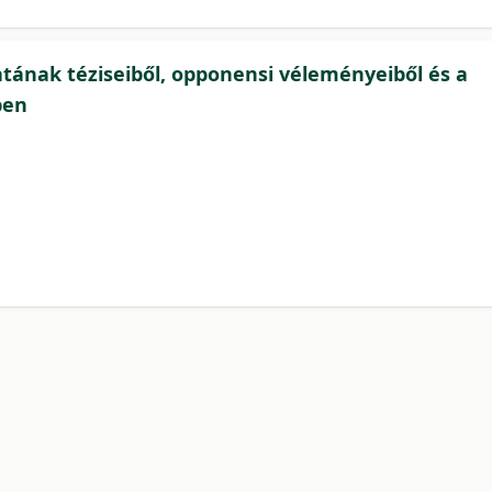
atának téziseiből, opponensi véleményeiből és a
ben