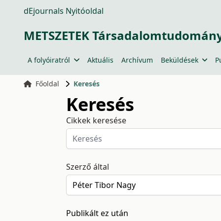
dEjournals Nyitóoldal
METSZETEK Társadalomtudományi
A folyóiratról
Aktuális
Archívum
Beküldések
P
Főoldal
Keresés
Keresés
Cikkek keresése
Szerző által
Publikált ez után