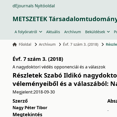
dEjournals Nyitóoldal
METSZETEK Társadalomtudományi
A folyóiratról
Aktuális
Archívum
Beküldések
P
Főoldal
Archívum
Évf. 7 szám 3. (2018)
Évf. 7 szám 3. (2018)
A nagydoktori védés opponenciái és a válaszok
Részletek Szabó Ildikó nagydokto
véleményeiből és a válaszából: N
Megjelent:
2018-09-30
Szerző
Abs
Nagy Péter Tibor
-
Megtekintés