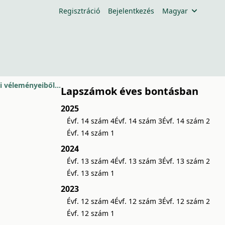
Regisztráció
Bejelentkezés
Magyar
Részletek Szabó Ildikó nagydoktori dolgozatának téziseiből, opponensi véleményeiből és a válaszából
Lapszámok éves bontásban
2025
Évf. 14 szám 4
Évf. 14 szám 3
Évf. 14 szám 2
Évf. 14 szám 1
2024
Évf. 13 szám 4
Évf. 13 szám 3
Évf. 13 szám 2
Évf. 13 szám 1
2023
Évf. 12 szám 4
Évf. 12 szám 3
Évf. 12 szám 2
Évf. 12 szám 1