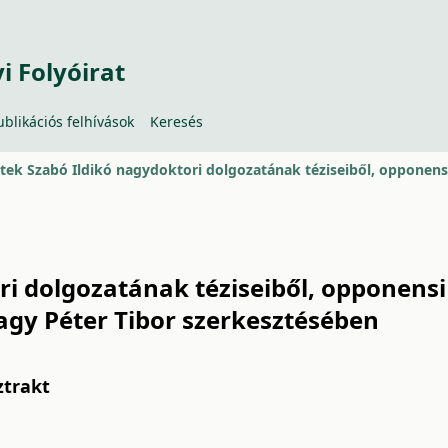
 Folyóirat
ublikációs felhívások
Keresés
ri dolgozatának téziseiből, opponensi
agy Péter Tibor szerkesztésében
ztrakt