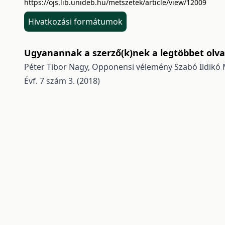
https://ojs.lib.unideb.hu/metszetek/article/view/12009
Hivatkozási formátumok
Ugyanannak a szerző(k)nek a legtöbbet olvas
Péter Tibor Nagy,
Opponensi vélemény Szabó Ildikó M
Évf. 7 szám 3. (2018)