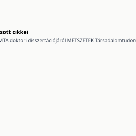
ott cikkei
TA doktori disszertációjáról
METSZETEK Társadalomtudomá