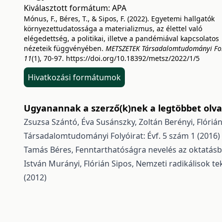
Kiválasztott formátum:
APA
Mónus, F., Béres, T., & Sipos, F. (2022). Egyetemi hallgatók
környezettudatossága a materializmus, az élettel való
elégedettség, a politikai, illetve a pandémiával kapcsolatos
nézeteik függvényében.
METSZETEK Társadalomtudományi Fol
11
(1), 70-97.
https://doi.org/10.18392/metsz/2022/1/5
Hivatkozási formátumok
Ugyanannak a szerző(k)nek a legtöbbet olvas
Zsuzsa Szántó, Éva Susánszky, Zoltán Berényi, Flóriá
Társadalomtudományi Folyóirat: Évf. 5 szám 1 (2016)
Tamás Béres,
Fenntarthatóságra nevelés az oktatás
István Murányi, Flórián Sipos,
Nemzeti radikálisok te
(2012)