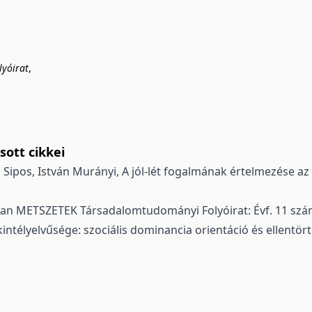
yóirat
,
ott cikkei
n Sipos, István Murányi,
A jól-lét fogalmának értelmezése a
ban
METSZETEK Társadalomtudományi Folyóirat: Évf. 11 szám
kintélyelvűsége: szociális dominancia orientáció és ellentö