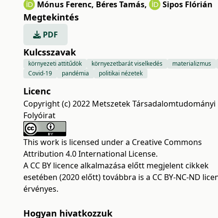
Mónus Ferenc
,
Béres Tamás
,
Sipos Flórián
Megtekintés
PDF
Kulcsszavak
környezeti attitűdök
környezetbarát viselkedés
materializmus
Covid-19
pandémia
politikai nézetek
Licenc
Copyright (c) 2022 Metszetek Társadalomtudományi
Folyóirat
This work is licensed under a
Creative Commons
Attribution 4.0 International License
.
A CC BY licence alkalmazása előtt megjelent cikkek
esetében (2020 előtt) továbbra is a CC BY-NC-ND lice
érvényes.
Hogyan hivatkozzuk