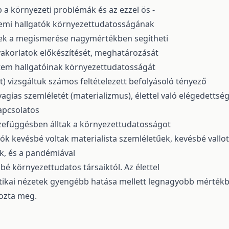
a környezeti problémák és az ezzel ös -
etemi hallgatók környezettudatosságának
ek a megismerése nagymértékben segítheti
gyakorlatok előkészítését, meghatározását
tem hallgatóinak környezettudatosságát
t) vizsgáltuk számos feltételezett befolyásoló tényező
gias szemléletét (materializmus), élettel való elégedettség
kapcsolatos
zefüggésben álltak a környezettudatosságot
k kevésbé voltak materialista szemléletűek, kevésbé vallo
ak, és a pandémiával
é környezettudatos társaiktól. Az élettel
itikai nézetek gyengébb hatása mellett legnagyobb mérték
rozta meg.