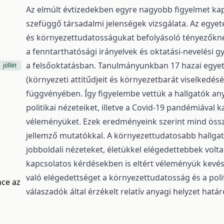
Az elmúlt évtizedekben egyre nagyobb figyelmet kap 
szefüggő társadalmi jelenségek vizsgálata. Az egy
és környezettudatosságukat befolyásoló tényezőkn
a fenntarthatósági irányelvek és oktatási-nevelési 
a felsőoktatásban. Tanulmányunkban 17 hazai egye
jóllét
(környezeti attitűdjeit és környezetbarát viselkedésé
függvényében. Így figyelembe vettük a hallgatók anya
politikai nézeteiket, illetve a Covid-19 pandémiával 
véleményüket. Ezek eredményeink szerint mind öss
jellemző mutatókkal. A környezettudatosabb hallgató
jobboldali nézeteket, életükkel elégedettebbek volt
kapcsolatos kérdésekben is eltért véleményük kevésb
való elégedettséget a környezettudatosság és a pol
nce az
válaszadók által érzékelt relatív anyagi helyzet hatá