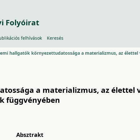
 Folyóirat
ublikációs felhívások
Keresés
ossága a materializmus, az élettel val
ik függvényében
Absztrakt