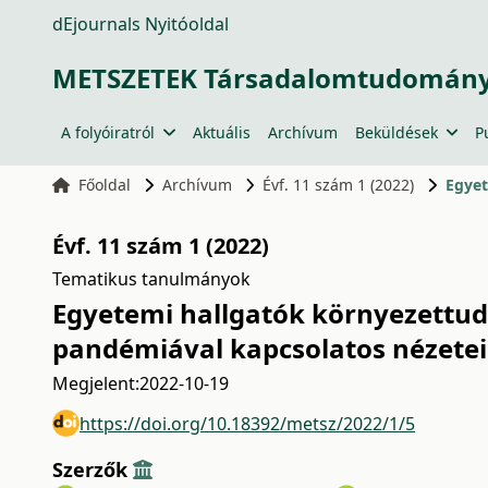
dEjournals Nyitóoldal
METSZETEK Társadalomtudományi
A folyóiratról
Aktuális
Archívum
Beküldések
P
Főoldal
Archívum
Évf. 11 szám 1 (2022)
Évf. 11 szám 1 (2022)
Tematikus tanulmányok
Egyetemi hallgatók környezettudat
pandémiával kapcsolatos nézete
Megjelent:
2022-10-19
https://doi.org/10.18392/metsz/2022/1/5
Szerzők