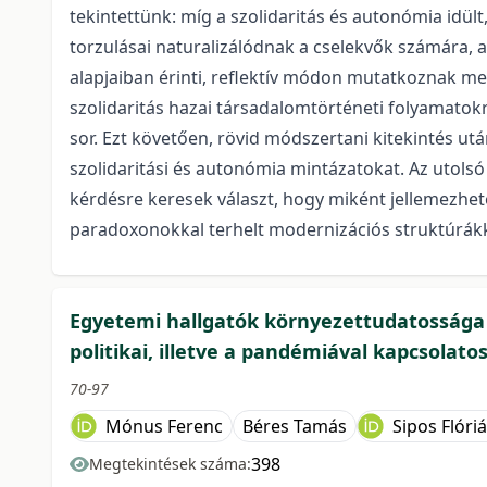
tekintettünk: míg a szolidaritás és autonómia idül
torzulásai naturalizálódnak a cselekvők számára, a
alapjaiban érinti, reflektív módon mutatkoznak m
szolidaritás hazai társadalomtörténeti folyamatokra
sor. Ezt követően, rövid módszertani kitekintés 
szolidaritási és autonómia mintázatokat. Az utolsó
kérdésre keresek választ, hogy miként jellemezhető
paradoxonokkal terhelt modernizációs struktúrákk
Egyetemi hallgatók környezettudatossága a
politikai, illetve a pandémiával kapcsolat
70-97
Mónus Ferenc
Béres Tamás
Sipos Flóri
398
Megtekintések száma: