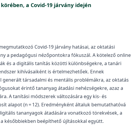
körében, a Covid-19 járvány idején
megmutatkozó Covid-19 járvány hatásai, az oktatási
mány a pedagógusi nézőpontokra fókuszál. A kötelező online
ák és a digitális tanítás közötti különbségekre, a tanári
endszer kihívásaiként is értelmezhetőek. Ennek
l generált társadalmi és mentális problémákra, az oktatás
agógusokat érintő tananyag átadási nehézségekre, azaz a
a. A tanítási módszerek változására egy kis- és
sít alapot (n = 12). Eredményként általuk bemutathatóvá
a digitális tananyagok átadására vonatkozó törekvések, a
 későbbiekben beépíthető újításokkal együtt.