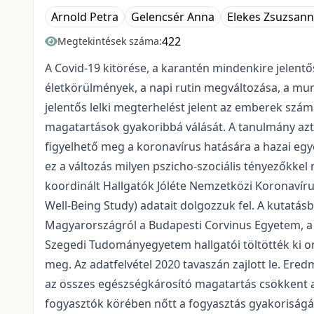
Arnold Petra
Gelencsér Anna
Elekes Zsuzsan
422
Megtekintések száma:
A Covid-19 kitörése, a karantén mindenkire jelentős
életkörülmények, a napi rutin megváltozása, a mun
jelentős lelki megterhelést jelent az emberek szá
magatartások gyakoribbá válását. A tanulmány azt 
figyelhető meg a koronavírus hatására a hazai egy
ez a változás milyen pszicho-szociális tényezőkke
koordinált Hallgatók Jóléte Nemzetközi Koronavíru
Well-Being Study) adatait dolgozzuk fel. A kutatás
Magyarországról a Budapesti Corvinus Egyetem, a
Szegedi Tudományegyetem hallgatói töltötték ki onl
meg. Az adatfelvétel 2020 tavaszán zajlott le. Ere
az összes egészségkárosító magatartás csökkent a 
fogyasztók körében nőtt a fogyasztás gyakoriságán