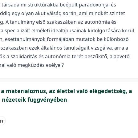
t, társadalmi struktúrákba beépült paradoxonjai és
ddig egy olyan akut válság során, ami mindkét szintet
eg. A tanulmány első szakaszában az autonómia és
 specializált elméleti ideáltípusainak kidolgozására kerül
után, esettanulmányok formájában mutatok be különböző
 szakaszban ezek általános tanulságait vizsgálva, arra a
k a szolidaritás és autonómia terét beszűkítő, alapvető
al való megküzdés esélyei?
 materializmus, az élettel való elégedettség, a
os nézeteik függvényében
án