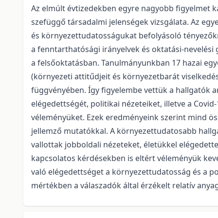
Az elmúlt évtizedekben egyre nagyobb figyelmet ka
szefüggő társadalmi jelenségek vizsgálata. Az eg
és környezettudatosságukat befolyásoló tényező
a fenntarthatósági irányelvek és oktatási-nevelési
a felsőoktatásban. Tanulmányunkban 17 hazai egy
(környezeti attitűdjeit és környezetbarát viselkedé
függvényében. Így figyelembe vettük a hallgatók an
elégedettségét, politikai nézeteiket, illetve a Cov
véleményüket. Ezek eredményeink szerint mind ös
jellemző mutatókkal. A környezettudatosabb hallga
vallottak jobboldali nézeteket, életükkel elégedet
kapcsolatos kérdésekben is eltért véleményük kevé
való elégedettséget a környezettudatosság és a p
mértékben a válaszadók által érzékelt relatív anya