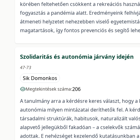
körében feltehetően csökkent a rekreációs haszná
fogyasztás a pandémia alatt. Eredményeink felhívjá
átmeneti helyzetet nehezebben viselő egyetemist
magatartások, így fontos prevenciós és segítő leh
Szolidaritás és autonómia járvány idején
47-73
Sik Domonkos
206
Megtekintések száma:
A tanulmány arra a kérdésre keres választ, hogy a
autonómia milyen mintázatai deríthetők fel. A ké
társadalmi struktúrák, habitusok, naturalizált való
alapvető jellegükből fakadóan – a cselekvők számár
adottak. E nehézséget kezelendő kutatásunkban a 