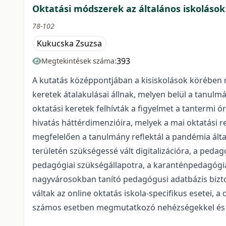
Oktatási módszerek az általános iskolások 
78-102
Kukucska Zsuzsa
393
Megtekintések száma:
A kutatás középpontjában a kisiskolások körében 
keretek átalakulásai állnak, melyen belül a tanul
oktatási keretek felhívták a figyelmet a tantermi ór
hivatás háttérdimenzióira, melyek a mai oktatási r
megfelelően a tanulmány reflektál a pandémia álta
területén szükségessé vált digitalizáció­ra, a ped
pedagógiai szükségállapotra, a karanténpedagógiár
nagyvárosokban tanító pedagógusi adatbázis bizto
váltak az online oktatás iskola-specifikus esetei, 
számos esetben megmutatkozó nehézségekkel és a