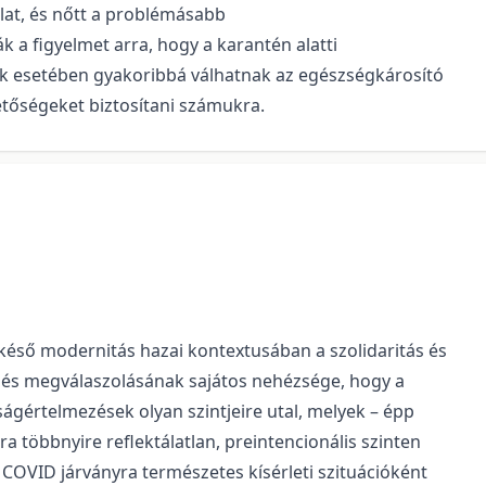
lat, és nőtt a problémásabb
k a figyelmet arra, hogy a karantén alatti
ák esetében gyakoribbá válhatnak az egészségkárosító
etőségeket biztosítani számukra.
 késő modernitás hazai kontextusában a szolidaritás és
rdés megválaszolásának sajátos nehézsége, hogy a
ságértelmezések olyan szintjeire utal, melyek – épp
a többnyire reflektálatlan, preintencionális szinten
COVID járványra természetes kísérleti szituációként