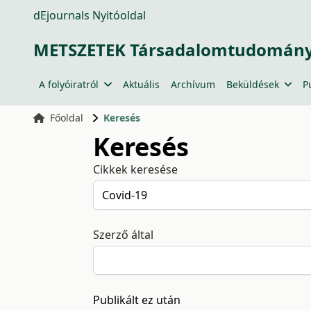
dEjournals Nyitóoldal
METSZETEK Társadalomtudományi
A folyóiratról
Aktuális
Archívum
Beküldések
P
Főoldal
Keresés
Keresés
Cikkek keresése
Szerző által
Publikált ez után