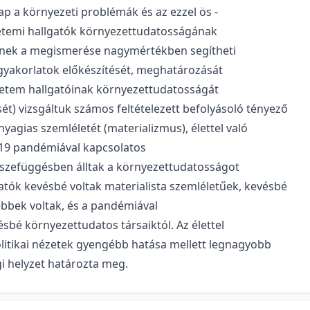
p a környezeti problémák és az ezzel ös -
yetemi hallgatók környezettudatosságának
knek a megismerése nagymértékben segítheti
 gyakorlatok előkészítését, meghatározását
etem hallgatóinak környezettudatosságát
sét) vizsgáltuk számos feltételezett befolyásoló tényező
yagias szemléletét (materializmus), élettel való
id-19 pandémiával kapcsolatos
szefüggésben álltak a környezettudatosságot
tók kevésbé voltak materialista szemléletűek, kevésbé
tebbek voltak, és a pandémiával
sbé környezettudatos társaiktól. Az élettel
olitikai nézetek gyengébb hatása mellett legnagyobb
gi helyzet határozta meg.