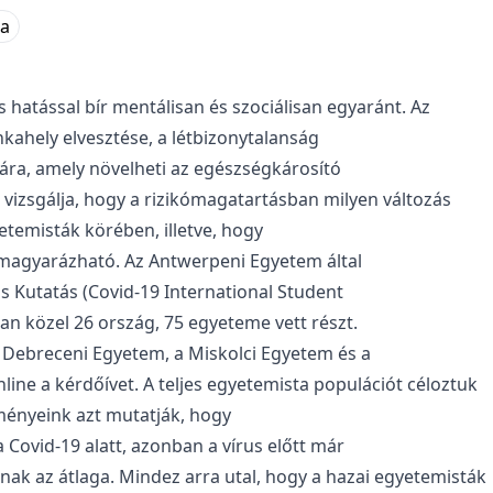
na
 hatással bír mentálisan és szociálisan egyaránt. Az
kahely elvesztése, a létbizonytalanság
mára, amely növelheti az egészségkárosító
vizsgálja, hogy a rizikómagatartásban milyen változás
etemisták körében, illetve, hogy
l magyarázható. Az Antwerpeni Egyetem által
s Kutatás (Covid-19 International Student
ban közel 26 ország, 75 egyeteme vett részt.
 Debreceni Egyetem, a Miskolci Egyetem és a
ine a kérdőívet. A teljes egyetemista populációt céloztuk
dményeink azt mutatják, hogy
Covid-19 alatt, azonban a vírus előtt már
ak az átlaga. Mindez arra utal, hogy a hazai egyetemisták