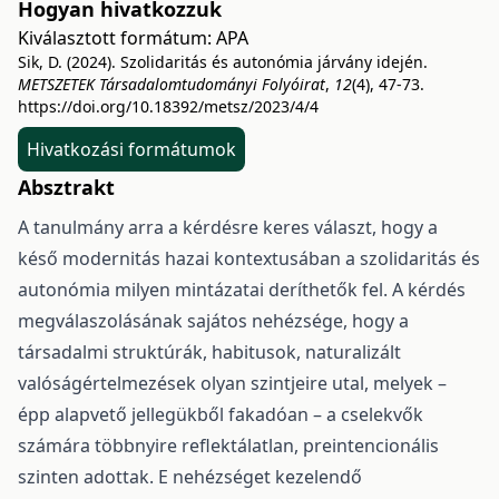
Hogyan hivatkozzuk
Kiválasztott formátum:
APA
Sik, D. (2024). Szolidaritás és autonómia járvány idején.
METSZETEK Társadalomtudományi Folyóirat
,
12
(4), 47-73.
https://doi.org/10.18392/metsz/2023/4/4
Hivatkozási formátumok
Absztrakt
A tanulmány arra a kérdésre keres választ, hogy a
késő modernitás hazai kontextusában a szolidaritás és
autonómia milyen mintázatai deríthetők fel. A kérdés
megválaszolásának sajátos nehézsége, hogy a
társadalmi struktúrák, habitusok, naturalizált
valóságértelmezések olyan szintjeire utal, melyek –
épp alapvető jellegükből fakadóan – a cselekvők
számára többnyire reflektálatlan, preintencionális
szinten adottak. E nehézséget kezelendő