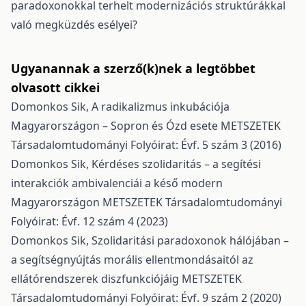
paradoxonokkal terhelt modernizációs struktúrákkal
való megküzdés esélyei?
Ugyanannak a szerző(k)nek a legtöbbet
olvasott cikkei
Domonkos Sik,
A radikalizmus inkubációja
Magyarországon – Sopron és Ózd esete
METSZETEK
Társadalomtudományi Folyóirat: Évf. 5 szám 3 (2016)
Domonkos Sik,
Kérdéses szolidaritás – a segítési
interakciók ambivalenciái a késő modern
Magyarországon
METSZETEK Társadalomtudományi
Folyóirat: Évf. 12 szám 4 (2023)
Domonkos Sik,
Szolidaritási paradoxonok hálójában –
a segítségnyújtás morális ellentmondásaitól az
ellátórendszerek diszfunkciójáig
METSZETEK
Társadalomtudományi Folyóirat: Évf. 9 szám 2 (2020)