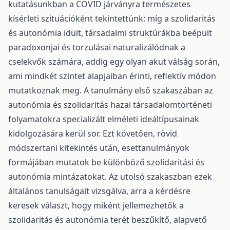
kutatásunkban a COVID járványra természetes
kísérleti szituációként tekintettünk: míg a szolidaritás
és autonómia idült, társadalmi struktúrákba beépült
paradoxonjai és torzulásai naturalizálódnak a
cselekvők számára, addig egy olyan akut válság során,
ami mindkét szintet alapjaiban érinti, reflektív módon
mutatkoznak meg. A tanulmány első szakaszában az
autonómia és szolidaritás hazai társadalomtörténeti
folyamatokra specializált elméleti ideáltípusainak
kidolgozására kerül sor. Ezt követően, rövid
módszertani kitekintés után, esettanulmányok
formájában mutatok be különböző szolidaritási és
autonómia mintázatokat. Az utolsó szakaszban ezek
általános tanulságait vizsgálva, arra a kérdésre
keresek választ, hogy miként jellemezhetők a
szolidaritás és autonómia terét beszűkítő, alapvető