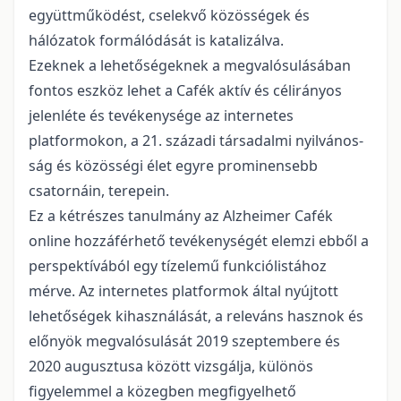
együttműködést, cselekvő közösségek és
hálózatok formálódását is katalizálva.
Ezeknek a lehetőségeknek a megvalósulásában
fontos eszköz lehet a Cafék aktív és célirá­nyos
jelenléte és tevékenysége az internetes
platformokon, a 21. századi társadalmi nyilvános­
ság és közösségi élet egyre prominensebb
csatornáin, terepein.
Ez a kétrészes tanulmány az Alzheimer Cafék
online hozzáférhető tevékenységét elemzi eb­ből a
perspektívából egy tízelemű funkciólistához
mérve. Az internetes platformok által nyújtott
lehetőségek kihasználását, a releváns hasznok és
előnyök megvalósulását 2019 szeptembere és
2020 augusztusa között vizsgálja, különös
figyelemmel a közegben megfigyelhető