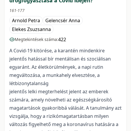
drogfogyasztása a Covid idején?
161-177
Arnold Petra
Gelencsér Anna
Elekes Zsuzsanna
422
Megtekintések száma:
A Covid-19 kitörése, a karantén mindenkire
jelentős hatással bír mentálisan és szociálisan
egyaránt. Az életkörülmények, a napi rutin
megváltozása, a munkahely elvesztése, a
létbizonytalanság
jelentős lelki megterhelést jelent az emberek
számára, amely növelheti az egészségkárosító
magatartások gyakoribbá válását. A tanulmány azt
vizsgálja, hogy a rizikómagatartásban milyen
változás figyelhető meg a koronavírus hatására a