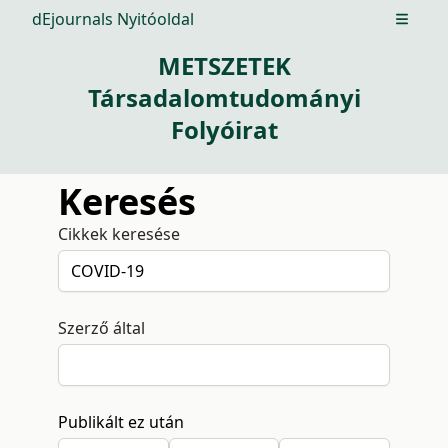
dEjournals Nyitóoldal
Open m
METSZETEK
Társadalomtudományi
Folyóirat
Keresés
Cikkek keresése
Szerző által
Publikált ez után