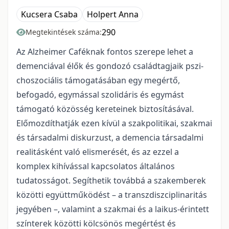
Kucsera Csaba
Holpert Anna
290
Megtekintések száma:
Az Alzheimer Caféknak fontos szerepe lehet a
demenciával élők és gondozó családtagjaik pszi­
choszociális támogatásában egy megértő,
befogadó, egymással szolidáris és egymást
támogató közösség kereteinek biztosításával.
Előmozdíthatják ezen kívül a szakpolitikai, szakmai
és társa­dalmi diskurzust, a demencia társadalmi
realitásként való elismerését, és az ezzel a
komplex ki­hívással kapcsolatos általános
tudatosságot. Segíthetik továbbá a szakemberek
közötti együtt­működést – a transzdiszciplinaritás
jegyében –, valamint a szakmai és a laikus-érintett
színterek közötti kölcsönös megértést és