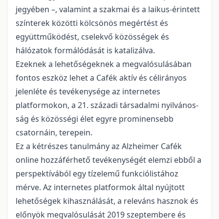
jegyében –, valamint a szakmai és a lai­kus-érintett
színterek közötti kölcsönös megértést és
együttműködést, cselekvő közösségek és
hálózatok formálódását is katalizálva.
Ezeknek a lehetőségeknek a megvalósulásában
fontos eszköz lehet a Cafék aktív és célirá­nyos
jelenléte és tevékenysége az internetes
platformokon, a 21. századi társadalmi nyilvános­
ság és közösségi élet egyre prominensebb
csatornáin, terepein.
Ez a kétrészes tanulmány az Alzheimer Cafék
online hozzáférhető tevékenységét elemzi eb­ből a
perspektívából egy tízelemű funkciólistához
mérve. Az internetes platformok által nyújtott
lehetőségek kihasználását, a releváns hasznok és
előnyök megvalósulását 2019 szeptembere és