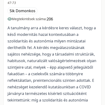
47-73
Sik Domonkos
206
Megtekintések száma:
A tanulmány arra a kérdésre keres választ, hogy a
késő modernitás hazai kontextusában a
szolidaritás és autonómia milyen mintázatai
deríthetők fel. A kérdés megválaszolásának
sajátos nehézsége, hogy a társadalmi struktúrák,
habitusok, naturalizált valóságértelmezések olyan
szintjeire utal, melyek – épp alapvető jellegükből
fakadóan – a cselekvők számára többnyire
reflektálatlan, preintencionális szinten adottak. E
nehézséget kezelendő kutatásunkban a COVID
járványra természetes kísérleti szituációként
tekintettünk: míg a szolidaritás és autonómia