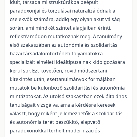
idült, társadalmi struktúrákba beépült
paradoxonjai és torzulásai naturalizálódnak a
cselekvők számára, addig egy olyan akut válság
során, ami mindkét szintet alapjaiban érinti,
reflektív módon mutatkoznak meg. A tanulmány
első szakaszában az autonómia és szolidaritás
hazai társadalomtörténeti folyamatokra
specializált elméleti ideáltípusainak kidolgozására
kerül sor. Ezt követően, rövid módszertani
kitekintés után, esettanulmányok formájában
mutatok be különböző szolidaritási és autonómia
mintázatokat. Az utolsó szakaszban ezek általános
tanulságait vizsgálva, arra a kérdésre keresek
választ, hogy miként jellemezhetők a szolidaritás
és autonómia terét beszűkítő, alapvető
paradoxonokkal terhelt modernizációs