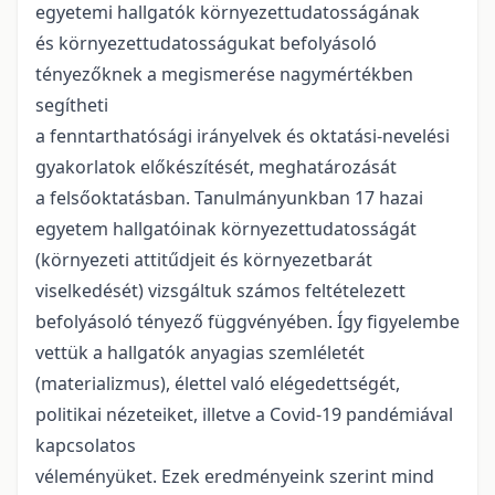
egyetemi hallgatók környezettudatosságának
és környezettudatosságukat befolyásoló
tényezőknek a megismerése nagymértékben
segítheti
a fenntarthatósági irányelvek és oktatási-nevelési
gyakorlatok előkészítését, meghatározását
a felsőoktatásban. Tanulmányunkban 17 hazai
egyetem hallgatóinak környezettudatosságát
(környezeti attitűdjeit és környezetbarát
viselkedését) vizsgáltuk számos feltételezett
befolyásoló tényező függvényében. Így figyelembe
vettük a hallgatók anyagias szemléletét
(materializmus), élettel való elégedettségét,
politikai nézeteiket, illetve a Covid-19 pandémiával
kapcsolatos
véleményüket. Ezek eredményeink szerint mind