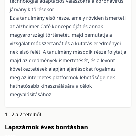
technológiai adaptációs válaszokra a koronavírus
járvány kitörésekor.
Ez a tanulmány első része, amely röviden ismerteti
az Alzheimer Café koncepcióját és annak
magyarországi történetét, majd bemutatja a
vizsgálat módszertanát és a kutatás eredményei­
nek első felét. A tanulmány második része folytatja
majd az eredmények ismertetését, és a levont
következtetések alapján ajánlásokat fogalmaz
meg az internetes platformok lehetőségeinek
hathatósabb kihasználására a célok
megvalósításához.
1 - 2 a 2 tételből
Lapszámok éves bontásban