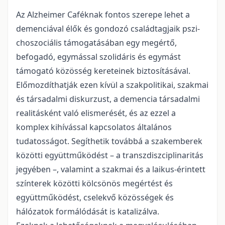
Az Alzheimer Caféknak fontos szerepe lehet a
demenciával élők és gondozó családtagjaik pszi­
choszociális támogatásában egy megértő,
befogadó, egymással szolidáris és egymást
támogató közösség kereteinek biztosításával.
Előmozdíthatják ezen kívül a szakpolitikai, szakmai
és társa­dalmi diskurzust, a demencia társadalmi
realitásként való elismerését, és az ezzel a
komplex ki­hívással kapcsolatos általános
tudatosságot. Segíthetik továbbá a szakemberek
közötti együtt­működést – a transzdiszciplinaritás
jegyében –, valamint a szakmai és a laikus-érintett
színterek közötti kölcsönös megértést és
együttműködést, cselekvő közösségek és
hálózatok formálódását is katalizálva.