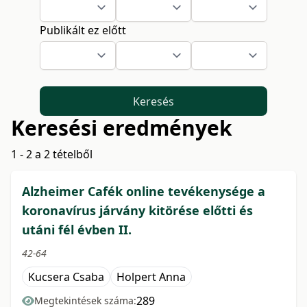
Publikált ez előtt
Keresés
Keresési eredmények
1 - 2 a 2 tételből
Alzheimer Cafék online tevékenysége a
koronavírus járvány kitörése előtti és
utáni fél évben II.
42-64
Kucsera Csaba
Holpert Anna
289
Megtekintések száma: