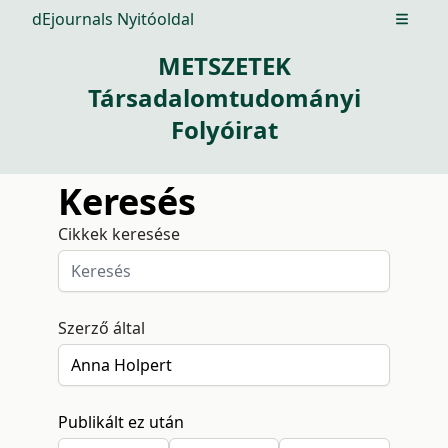
dEjournals Nyitóoldal
Open m
METSZETEK
Társadalomtudományi
Folyóirat
Keresés
Cikkek keresése
Szerző által
Publikált ez után