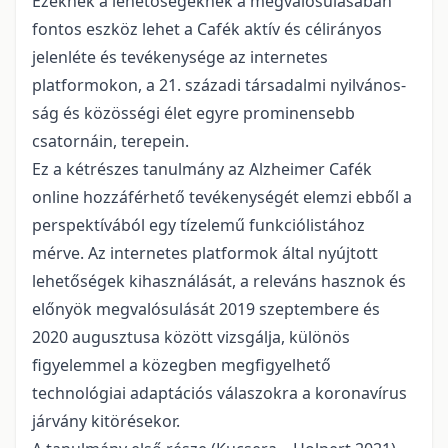
Ezeknek a lehetőségeknek a megvalósulásában
fontos eszköz lehet a Cafék aktív és célirá­nyos
jelenléte és tevékenysége az internetes
platformokon, a 21. századi társadalmi nyilvános­
ság és közösségi élet egyre prominensebb
csatornáin, terepein.
Ez a kétrészes tanulmány az Alzheimer Cafék
online hozzáférhető tevékenységét elemzi eb­ből a
perspektívából egy tízelemű funkciólistához
mérve. Az internetes platformok által nyújtott
lehetőségek kihasználását, a releváns hasznok és
előnyök megvalósulását 2019 szeptembere és
2020 augusztusa között vizsgálja, különös
figyelemmel a közegben megfigyelhető
technológiai adaptációs válaszokra a koronavírus
járvány kitörésekor.