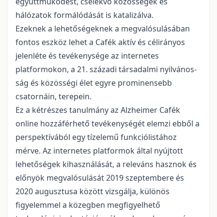
együttműködést, cselekvő közösségek és
hálózatok formálódását is katalizálva.
Ezeknek a lehetőségeknek a megvalósulásában
fontos eszköz lehet a Cafék aktív és célirá­nyos
jelenléte és tevékenysége az internetes
platformokon, a 21. századi társadalmi nyilvános­
ság és közösségi élet egyre prominensebb
csatornáin, terepein.
Ez a kétrészes tanulmány az Alzheimer Cafék
online hozzáférhető tevékenységét elemzi eb­ből a
perspektívából egy tízelemű funkciólistához
mérve. Az internetes platformok által nyújtott
lehetőségek kihasználását, a releváns hasznok és
előnyök megvalósulását 2019 szeptembere és
2020 augusztusa között vizsgálja, különös
figyelemmel a közegben megfigyelhető