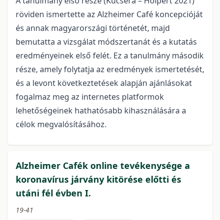
A tanulmány első része (Kucsera – Holpert 2021)
röviden ismertette az Alzheimer Café kon­cepcióját
és annak magyarországi történetét, majd
bemutatta a vizsgálat módszertanát és a kutatás
eredményeinek első felét. Ez a tanulmány második
része, amely folytatja az eredmények ismertetését,
és a levont következtetések alapján ajánlásokat
fogalmaz meg az internetes plat­formok
lehetőségeinek hathatósabb kihasználására a
célok megvalósításához.
Alzheimer Cafék online tevékenysége a
koronavírus járvány kitörése előtti és
utáni fél évben I.
19-41