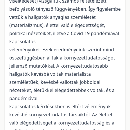
viselkedését) vizsgáltuk számos feltételezett
befolyásoló tényező függvényében. Így figyelembe
vettük a hallgatók anyagias szemléletét
(materializmus), élettel való elégedettségét,
politikai nézeteiket, illetve a Covid-19 pandémiával
kapcsolatos
véleményüket. Ezek eredményeink szerint mind
összefüggésben álltak a környezettudatosságot
jellemző mutatókkal. A környezettudatosabb
hallgatók kevésbé voltak materialista
szemléletűek, kevésbé vallottak jobboldali
nézeteket, életükkel elégedettebbek voltak, és a
pandémiával
kapcsolatos kérdésekben is eltért véleményük
kevésbé környezettudatos társaiktól. Az élettel
való elégedettséget a környezettudatosság és a