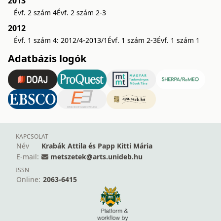
2013
Évf. 2 szám 4
Évf. 2 szám 2-3
2012
Évf. 1 szám 4: 2012/4-2013/1
Évf. 1 szám 2-3
Évf. 1 szám 1
Adatbázis logók
KAPCSOLAT
Név
Krabák Attila és Papp Kitti Mária
E-mail:
metszetek@arts.unideb.hu
ISSN
Online:
2063-6415