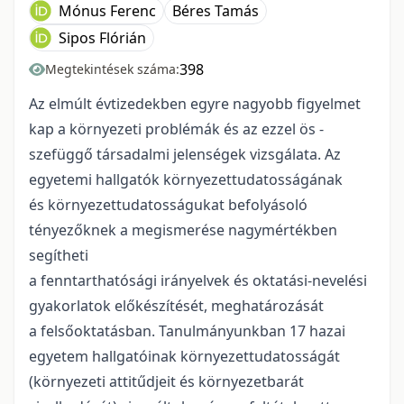
Mónus Ferenc
Béres Tamás
Sipos Flórián
398
Megtekintések száma:
Az elmúlt évtizedekben egyre nagyobb figyelmet
kap a környezeti problémák és az ezzel ös -
szefüggő társadalmi jelenségek vizsgálata. Az
egyetemi hallgatók környezettudatosságának
és környezettudatosságukat befolyásoló
tényezőknek a megismerése nagymértékben
segítheti
a fenntarthatósági irányelvek és oktatási-nevelési
gyakorlatok előkészítését, meghatározását
a felsőoktatásban. Tanulmányunkban 17 hazai
egyetem hallgatóinak környezettudatosságát
(környezeti attitűdjeit és környezetbarát