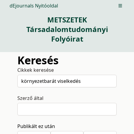
dEjournals Nyitóoldal
Open m
METSZETEK
Társadalomtudományi
Folyóirat
Keresés
Cikkek keresése
Szerző által
Publikált ez után