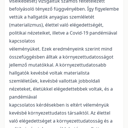
viselkedését) vizsgáltuk számos feltételezett
befolyásoló tényező függvényében. Így figyelembe
vettük a hallgatók anyagias szemléletét
(materializmus), élettel való elégedettségét,
politikai nézeteiket, illetve a Covid-19 pandémiával
kapcsolatos
véleményüket. Ezek eredményeink szerint mind
összefüggésben álltak a környezettudatosságot
jellemző mutatókkal. A környezettudatosabb
hallgatók kevésbé voltak materialista
szemléletűek, kevésbé vallottak jobboldali
nézeteket, életükkel elégedettebbek voltak, és a
pandémiával
kapcsolatos kérdésekben is eltért véleményük
kevésbé környezettudatos társaiktól. Az élettel
való elégedettséget a környezettudatosság és a