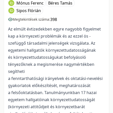
Mónus Ferenc
Béres Tamás
Sipos Flórián
398
Megtekintések száma:
Az elmúlt évtizedekben egyre nagyobb figyelmet
kap a környezeti problémák és az ezzel ös -
szefüggő társadalmi jelenségek vizsgálata. Az
egyetemi hallgatók környezettudatosságának
és környezettudatosságukat befolyásoló
tényezőknek a megismerése nagymértékben
segítheti
a fenntarthatósági irányelvek és oktatási-nevelési
gyakorlatok előkészítését, meghatározását
a felsőoktatásban. Tanulmányunkban 17 hazai
egyetem hallgatóinak környezettudatosságát
(környezeti attitűdjeit és környezetbarát