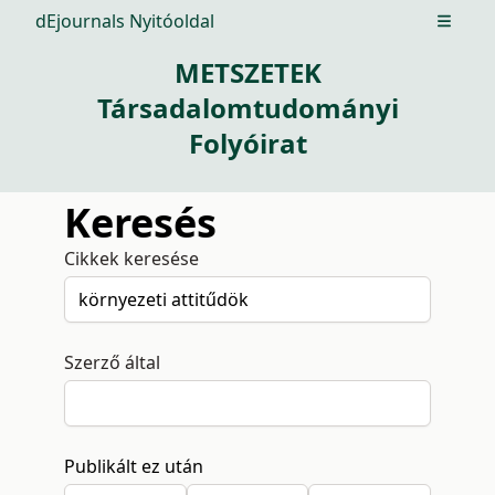
dEjournals Nyitóoldal
Open m
METSZETEK
Társadalomtudományi
Folyóirat
Keresés
Cikkek keresése
Szerző által
Publikált ez után