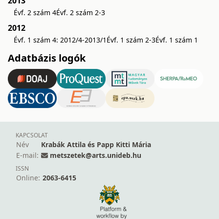
2013
Évf. 2 szám 4
Évf. 2 szám 2-3
2012
Évf. 1 szám 4: 2012/4-2013/1
Évf. 1 szám 2-3
Évf. 1 szám 1
Adatbázis logók
KAPCSOLAT
Név
Krabák Attila és Papp Kitti Mária
E-mail:
metszetek@arts.unideb.hu
ISSN
Online:
2063-6415