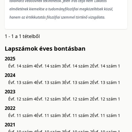
található védőövnek tekinthetők. Jelen írás célja nem La
katos
elméletének kiemelése a tudományfilozófiai megközelítések közül,
hanem az értékkutatás filozófiai szemmel történő vizsgálata.
1 - 1 a 1 tételből
Lapszámok éves bontásban
2025
Évf. 14 szám 4
Évf. 14 szám 3
Évf. 14 szám 2
Évf. 14 szám 1
2024
Évf. 13 szám 4
Évf. 13 szám 3
Évf. 13 szám 2
Évf. 13 szám 1
2023
Évf. 12 szám 4
Évf. 12 szám 3
Évf. 12 szám 2
Évf. 12 szám 1
2022
Évf. 11 szám 4
Évf. 11 szám 3
Évf. 11 szám 2
Évf. 11 szám 1
2021
Évf. 10 szám 4
Évf. 10 szám 3
Évf. 10 szám 2
Évf. 10 szám 1