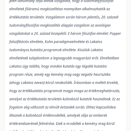
Jelen tanulmány célja annak vizsgálata, hogy a tudományfilozófiai
elméletek főáramú megközelítései mennyiben alkalmazhatók az
értékkutatás területén. Vizsgálatom során három jelentős, 20. századi
tudományfilozófiai megközelítés alapján vizsgálom az axiológiai
vizsgálatokat a 20. század közepétől. E három filozófiai elmélet: Popper
falszifikációs elmélete, Kuhn paradigmaelmélete és Lakatos
tudományos kutatási programok elmélete. Közülük Lakatos
elméletének tulajdonítom a legnagyobb magyarázó erőt. Elméletében
Lakatos úgy találta, hogy minden kutatás egy tágabb kutatási
program része, amely egy kemény mag vagy negatív heurisztika
(ahogy Lakatos nevezi) körül rendeződik. Írásomban a mellett érvelek,
hogy az értékkutatási programok magja maga az értékmeghatározás,
amelyet az értékkutatás területén különböző kutatók használnak. Ez az
fogalom alig változott az elmúlt évtizedek során. Ehhez kapcsolódva
léteznek a különböző értékmodellek, amelyek célja az emberek
értékrendszerének felmérése.
Ezek a modellek a kemény mag körül