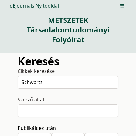
dEjournals Nyitóoldal
Open m
METSZETEK
Társadalomtudományi
Folyóirat
Keresés
Cikkek keresése
Szerző által
Publikált ez után