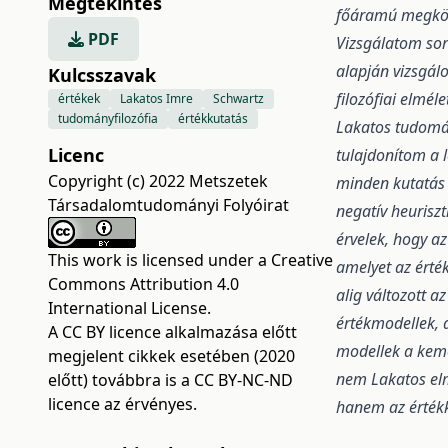
Megtekintés
főáramú megköze
PDF
Vizsgálatom sor
alapján vizsgál
Kulcsszavak
filozófiai elmél
értékek
Lakatos Imre
Schwartz
tudományfilozófia
értékkutatás
Lakatos tudomá
Licenc
tulajdonítom a 
Copyright (c) 2022 Metszetek
minden kutatás
Társadalomtudományi Folyóirat
negatív heurisz
érvelek, hogy 
This work is licensed under a
Creative
amelyet az érté
Commons Attribution 4.0
alig változott 
International License
.
értékmodellek, 
A CC BY licence alkalmazása előtt
modellek a kemé
megjelent cikkek esetében (2020
nem Lakatos elm
előtt) továbbra is a CC BY-NC-ND
licence az érvényes.
hanem az értékk