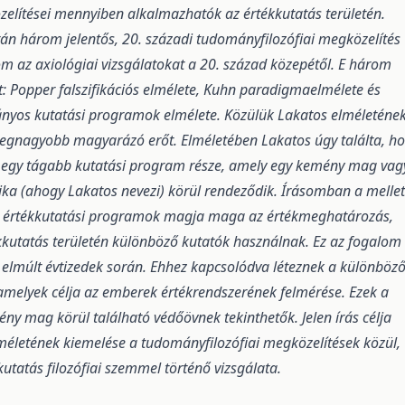
lítései mennyiben alkalmazhatók az értékkutatás területén.
án három jelentős, 20. századi tudományfilozófiai megközelítés
om az axiológiai vizsgálatokat a 20. század közepétől. E három
et: Popper falszifikációs elmélete, Kuhn paradigmaelmélete és
nyos kutatási programok elmélete. Közülük Lakatos elméleténe
legnagyobb magyarázó erőt. Elméletében Lakatos úgy találta, h
 egy tágabb kutatási program része, amely egy kemény mag vag
tika (ahogy Lakatos nevezi) körül rendeződik. Írásomban a mellet
az értékkutatási programok magja maga az értékmeghatározás,
kkutatás területén különböző kutatók használnak. Ez az fogalom
az elmúlt évtizedek során. Ehhez kapcsolódva léteznek a különböz
amelyek célja az emberek értékrendszerének felmérése. Ezek a
ny mag körül található védőövnek tekinthetők. Jelen írás célja
életének kiemelése a tudományfilozófiai megközelítések közül,
utatás filozófiai szemmel történő vizsgálata.