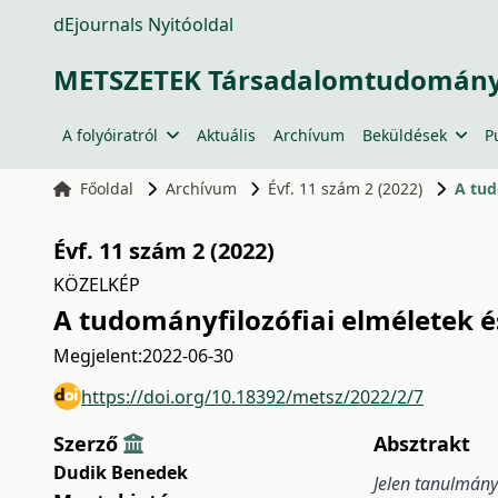
dEjournals Nyitóoldal
METSZETEK Társadalomtudományi
A folyóiratról
Aktuális
Archívum
Beküldések
P
Főoldal
Archívum
Évf. 11 szám 2 (2022)
A tud
Évf. 11 szám 2 (2022)
KÖZELKÉP
A tudományfilozófiai elméletek é
Megjelent:
2022-06-30
https://doi.org/10.18392/metsz/2022/2/7
Szerző
Absztrakt
Dudik Benedek
Jelen tanulmány