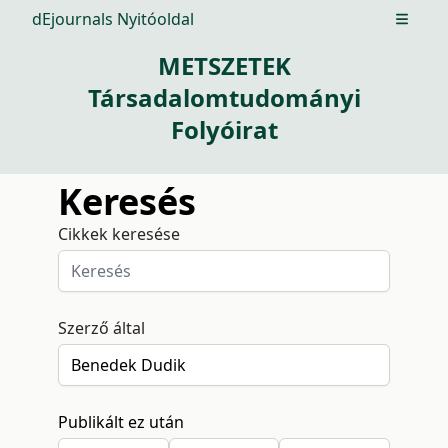
dEjournals Nyitóoldal
Open m
METSZETEK
Társadalomtudományi
Folyóirat
Keresés
Cikkek keresése
Szerző által
Publikált ez után