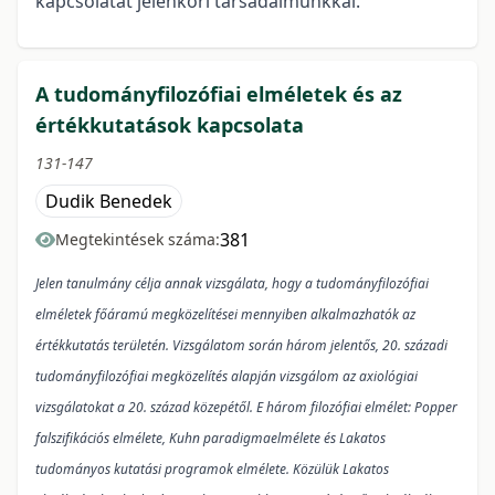
kapcsolatát jelenkori társadalmunkkal.
A tudományfilozófiai elméletek és az
értékkutatások kapcsolata
131-147
Dudik Benedek
381
Megtekintések száma:
Jelen tanulmány célja annak vizsgálata, hogy a tudományfilozófiai
elméletek főáramú megközelítései mennyiben alkalmazhatók az
értékkutatás területén. Vizsgálatom során három jelentős, 20. századi
tudományfilozófiai megközelítés alapján vizsgálom az axiológiai
vizsgálatokat a 20. század közepétől. E három filozófiai elmélet: Popper
falszifikációs elmélete, Kuhn paradigmaelmélete és Lakatos
tudományos kutatási programok elmélete. Közülük Lakatos