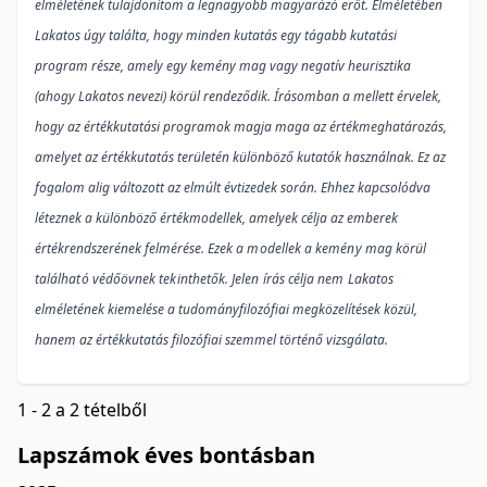
elméletének tulajdonítom a legnagyobb magyarázó erőt. Elméletében
Lakatos úgy találta, hogy minden kutatás egy tágabb kutatási
program része, amely egy kemény mag vagy negatív heurisztika
(ahogy Lakatos nevezi) körül rendeződik. Írásomban a mellett érvelek,
hogy az értékkutatási programok magja maga az értékmeghatározás,
amelyet az értékkutatás területén különböző kutatók használnak. Ez az
fogalom alig változott az elmúlt évtizedek során. Ehhez kapcsolódva
léteznek a különböző értékmodellek, amelyek célja az emberek
értékrendszerének felmérése.
Ezek a modellek a kemény mag körül
található védőövnek tekinthetők. Jelen írás célja nem La
katos
elméletének kiemelése a tudományfilozófiai megközelítések közül,
hanem az értékkutatás filozófiai szemmel történő vizsgálata.
1 - 2 a 2 tételből
Lapszámok éves bontásban