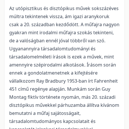
Az utópisztikus és disztópikus művek sokszázéves
múltra tekintenek vissza, ám igazi aranykoruk
csak a 20. században kezdődött. A műfajra nagyon
gyakran mint irodalmi műfajra szokás tekinteni,
de a valóságban ennél jóval többről van szó.
Ugyanannyira társadalomtudományi és
társadalomelméleti írások is ezek a művek, mint
amennyire szépirodalmi alkotások. Írásom során
ennek a gondolatmenetnek a kifejtésére
vállalkozom Ray Bradbury 1953-ban írt Fahrenheit
451 című regénye alapján. Munkám során Guy
Montag fiktív története nyomán, más 20. századi
disztópikus művekkel párhuzamba állítva kívánom
bemutatni a műfaj sajátosságait,
társadalomtudományos kapcsolatait és