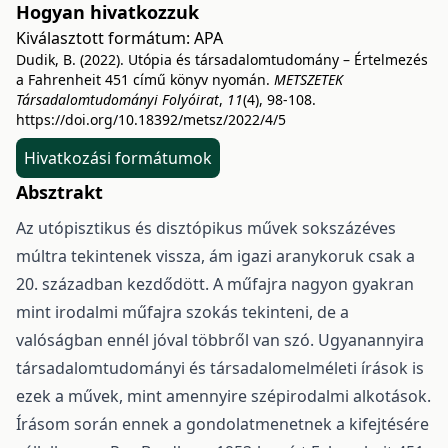
Hogyan hivatkozzuk
Kiválasztott formátum:
APA
Dudik, B. (2022). Utópia és társadalomtudomány – Értelmezés
a Fahrenheit 451 című könyv nyomán.
METSZETEK
Társadalomtudományi Folyóirat
,
11
(4), 98-108.
https://doi.org/10.18392/metsz/2022/4/5
Hivatkozási formátumok
Absztrakt
Az utópisztikus és disztópikus művek sokszázéves
múltra tekintenek vissza, ám igazi aranykoruk csak a
20. században kezdődött. A műfajra nagyon gyakran
mint irodalmi műfajra szokás tekinteni, de a
valóságban ennél jóval többről van szó. Ugyanannyira
társadalomtudományi és társadalomelméleti írások is
ezek a művek, mint amennyire szépirodalmi alkotások.
Írásom során ennek a gondolatmenetnek a kifejtésére