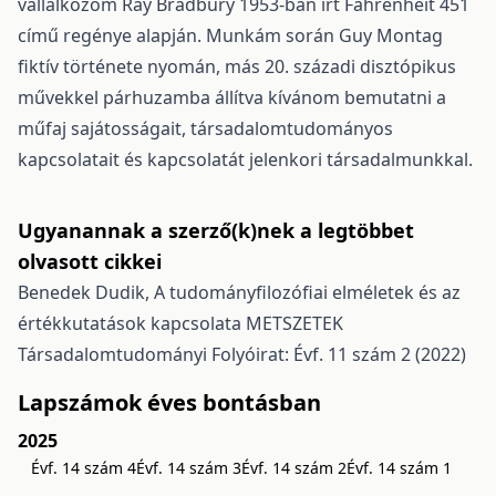
vállalkozom Ray Bradbury 1953-ban írt Fahrenheit 451
című regénye alapján. Munkám során Guy Montag
fiktív története nyomán, más 20. századi disztópikus
művekkel párhuzamba állítva kívánom bemutatni a
műfaj sajátosságait, társadalomtudományos
kapcsolatait és kapcsolatát jelenkori társadalmunkkal.
Ugyanannak a szerző(k)nek a legtöbbet
olvasott cikkei
Benedek Dudik,
A tudományfilozófiai elméletek és az
értékkutatások kapcsolata
METSZETEK
Társadalomtudományi Folyóirat: Évf. 11 szám 2 (2022)
Lapszámok éves bontásban
2025
Évf. 14 szám 4
Évf. 14 szám 3
Évf. 14 szám 2
Évf. 14 szám 1