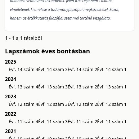
található védőövnek tekinthetők. Jelen írás célja nem La
katos
elméletének kiemelése a tudományfilozófiai megközelítések közül,
hanem az értékkutatás filozófiai szemmel történő vizsgálata.
1 - 1 a 1 tételből
Lapszámok éves bontásban
2025
Évf. 14 szám 4
Évf. 14 szám 3
Évf. 14 szám 2
Évf. 14 szám 1
2024
Évf. 13 szám 4
Évf. 13 szám 3
Évf. 13 szám 2
Évf. 13 szám 1
2023
Évf. 12 szám 4
Évf. 12 szám 3
Évf. 12 szám 2
Évf. 12 szám 1
2022
Évf. 11 szám 4
Évf. 11 szám 3
Évf. 11 szám 2
Évf. 11 szám 1
2021
Évf. 10 szám 4
Évf. 10 szám 3
Évf. 10 szám 2
Évf. 10 szám 1