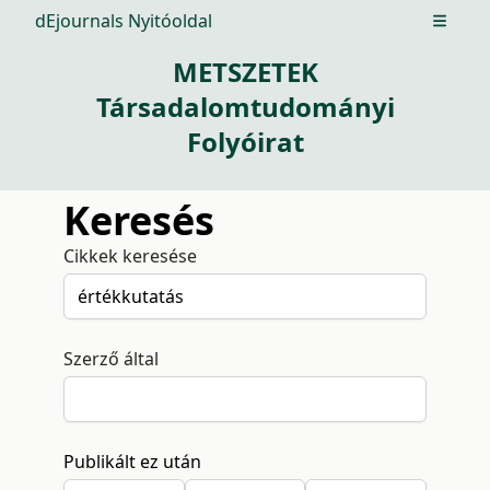
dEjournals Nyitóoldal
Open m
METSZETEK
Társadalomtudományi
Folyóirat
Keresés
Cikkek keresése
Szerző által
Publikált ez után