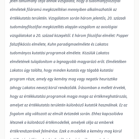
Jelen tanulmány célja annak vizsgálata, hogy a tudományfilozófiai
elméletek főáramú megközelítései mennyiben alkalmazhatók az
értékkutatás területén. Vizsgálatom során három jelentős, 20. századi
tudományfilozófiai megközelítés alapján vizsgálom az axiológiai
vizsgálatokat a 20. század közepétől. E három filozófiai elmélet: Popper
falszifikációs elmélete, Kuhn paradigmaelmélete és Lakatos
tudományos kutatási programok elmélete. Közülük Lakatos
elméletének tulajdonítom a legnagyobb magyarázó erőt. Elméletében
Lakatos úgy találta, hogy minden kutatás egy tágabb kutatási
program része, amely egy kemény mag vagy negatív heurisztika
(ahogy Lakatos nevezi) körül rendeződik. Írásomban a mellett érvelek,
hogy az értékkutatási programok magja maga az értékmeghatározás,
amelyet az értékkutatás területén különböző kutatók használnak. Ez az
fogalom alig változott az elmúlt évtizedek során. Ehhez kapcsolódva
léteznek a különböző értékmodellek, amelyek célja az emberek
értékrendszerének felmérése.
Ezek a modellek a kemény mag körül