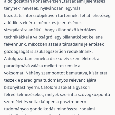
a dolgozatban konzekvensen „társadalmi jelentéses
ténynek” nevezek, nyilvánosan, egymás
között, ti. interszubjektíven történnek. Tehát lehetőség
adódik ezek értelmének és jelentésének
vizsgálatára anélkül, hogy különböző kérdőíves
technikákkal a valóságról egy pillanatképet kellene
felvennünk, miközben azzal a társadalmi jelentések
gazdagságát is szükségszerűen redukálnánk.
A dolgozatban ennek a diszkurzív szemléletnek a
paradigmává válása mellett teszem le a
voksomat. Néhány szempontot bemutatva, kísérletet
teszek e paradigma tudományos relevanciájára
bizonyítást nyerni. Cáfolom azokat a gyakori
félreértelmezéseket, melyek szerint a szövegközpontú
szemlélet és voltakképpen a posztmodern
tudományos gondolkodás mindössze irodalmi