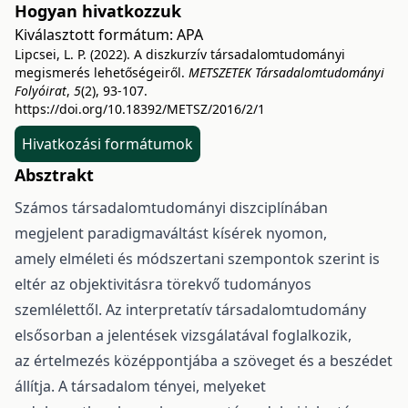
Hogyan hivatkozzuk
Kiválasztott formátum:
APA
Lipcsei, L. P. (2022). A diszkurzív társadalomtudományi
megismerés lehetőségeiről.
METSZETEK Társadalomtudományi
Folyóirat
,
5
(2), 93-107.
https://doi.org/10.18392/METSZ/2016/2/1
Hivatkozási formátumok
Absztrakt
Számos társadalomtudományi diszciplínában
megjelent paradigmaváltást kísérek nyomon,
amely elméleti és módszertani szempontok szerint is
eltér az objektivitásra törekvő tudományos
szemlélettől. Az interpretatív társadalomtudomány
elsősorban a jelentések vizsgálatával foglalkozik,
az értelmezés középpontjába a szöveget és a beszédet
állítja. A társadalom tényei, melyeket