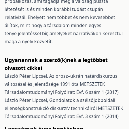
próbálkozás, ami tagadja még a valóság puszta
létezését is és minden korábbi tudást csupán
relativizál. Ehelyett nem többet és nem kevesebbet
állítok, mint hogy a társdalom minden egyes
ténye jelentéssel bír, amelyeket narratívákon keresztül
maga a nyelv közvetít.
Ugyanannak a szerző(k)nek a legtöbbet
olvasott cikkei
László Péter Lipcsei,
Az orosz–ukrán határdiskurzus
változásai és jelentősége 1991 óta
METSZETEK
Társadalomtudományi Folyóirat: Évf. 6 szám 1 (2017)
László Péter Lipcsei,
Gondolatok a szélsőjobboldali
ellenségkonstrukció diskurzív technikáiról
METSZETEK
Társadalomtudományi Folyóirat: Évf. 3 szám 1 (2014)
Lapszámok éves bontásban