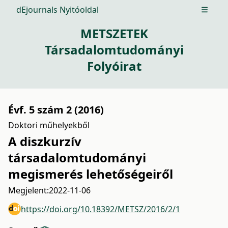
dEjournals Nyitóoldal
Open m
METSZETEK
Társadalomtudományi
Folyóirat
Évf. 5 szám 2 (2016)
Doktori műhelyekből
A diszkurzív
társadalomtudományi
megismerés lehetőségeiről
Megjelent:
2022-11-06
https://doi.org/10.18392/METSZ/2016/2/1