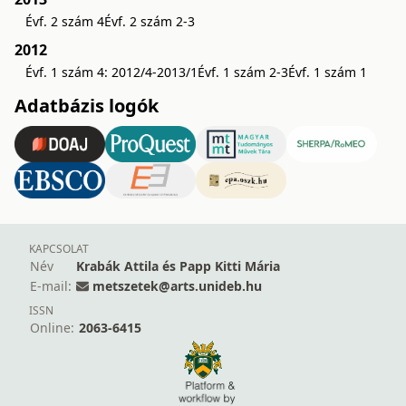
Évf. 2 szám 4
Évf. 2 szám 2-3
2012
Évf. 1 szám 4: 2012/4-2013/1
Évf. 1 szám 2-3
Évf. 1 szám 1
Adatbázis logók
KAPCSOLAT
Név
Krabák Attila és Papp Kitti Mária
E-mail:
metszetek@arts.unideb.hu
ISSN
Online:
2063-6415