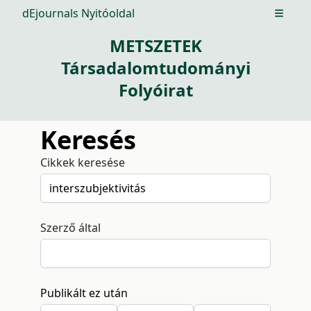
dEjournals Nyitóoldal
Open m
METSZETEK
Társadalomtudományi
Folyóirat
Keresés
Cikkek keresése
Szerző által
Publikált ez után