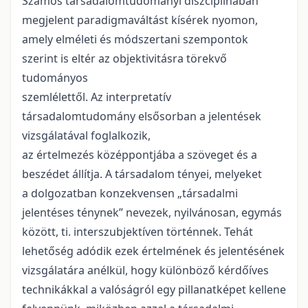
Számos társadalomtudományi diszciplínában
megjelent paradigmaváltást kísérek nyomon,
amely elméleti és módszertani szempontok
szerint is eltér az objektivitásra törekvő
tudományos
szemlélettől. Az interpretatív
társadalomtudomány elsősorban a jelentések
vizsgálatával foglalkozik,
az értelmezés középpontjába a szöveget és a
beszédet állítja. A társadalom tényei, melyeket
a dolgozatban konzekvensen „társadalmi
jelentéses ténynek” nevezek, nyilvánosan, egymás
között, ti. interszubjektíven történnek. Tehát
lehetőség adódik ezek értelmének és jelentésének
vizsgálatára anélkül, hogy különböző kérdőíves
technikákkal a valóságról egy pillanatképet kellene