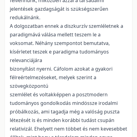
felvennünk, miközben azzal a társadalmi
jelentések gazdagságát is szükségszerűen
redukálnánk.
A dolgozatban ennek a diszkurzív szemléletnek a
paradigmává válása mellett teszem le a
voksomat. Néhány szempontot bemutatva,
kísérletet teszek e paradigma tudományos
relevanciájára
bizonyítást nyerni. Cáfolom azokat a gyakori
félreértelmezéseket, melyek szerint a
szövegközpontú
szemlélet és voltakképpen a posztmodern
tudományos gondolkodás mindössze irodalmi
próbálkozás, ami tagadja még a valóság puszta
létezését is és minden korábbi tudást csupán
relativizál. Ehelyett nem többet és nem kevesebbet