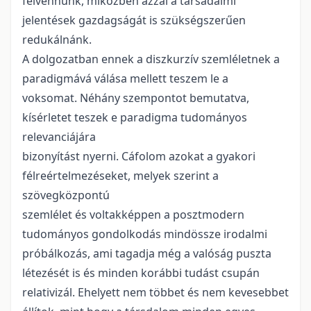
felvennünk, miközben azzal a társadalmi
jelentések gazdagságát is szükségszerűen
redukálnánk.
A dolgozatban ennek a diszkurzív szemléletnek a
paradigmává válása mellett teszem le a
voksomat. Néhány szempontot bemutatva,
kísérletet teszek e paradigma tudományos
relevanciájára
bizonyítást nyerni. Cáfolom azokat a gyakori
félreértelmezéseket, melyek szerint a
szövegközpontú
szemlélet és voltakképpen a posztmodern
tudományos gondolkodás mindössze irodalmi
próbálkozás, ami tagadja még a valóság puszta
létezését is és minden korábbi tudást csupán
relativizál. Ehelyett nem többet és nem kevesebbet