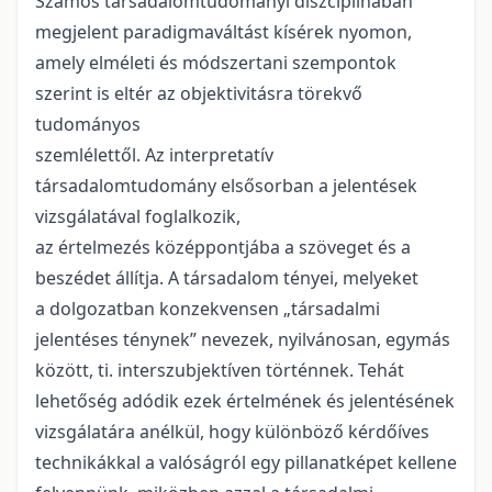
Számos társadalomtudományi diszciplínában
megjelent paradigmaváltást kísérek nyomon,
amely elméleti és módszertani szempontok
szerint is eltér az objektivitásra törekvő
tudományos
szemlélettől. Az interpretatív
társadalomtudomány elsősorban a jelentések
vizsgálatával foglalkozik,
az értelmezés középpontjába a szöveget és a
beszédet állítja. A társadalom tényei, melyeket
a dolgozatban konzekvensen „társadalmi
jelentéses ténynek” nevezek, nyilvánosan, egymás
között, ti. interszubjektíven történnek. Tehát
lehetőség adódik ezek értelmének és jelentésének
vizsgálatára anélkül, hogy különböző kérdőíves
technikákkal a valóságról egy pillanatképet kellene