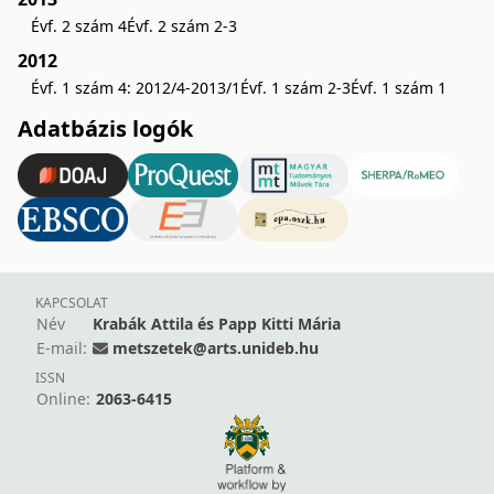
Évf. 2 szám 4
Évf. 2 szám 2-3
2012
Évf. 1 szám 4: 2012/4-2013/1
Évf. 1 szám 2-3
Évf. 1 szám 1
Adatbázis logók
KAPCSOLAT
Név
Krabák Attila és Papp Kitti Mária
E-mail:
metszetek@arts.unideb.hu
ISSN
Online:
2063-6415