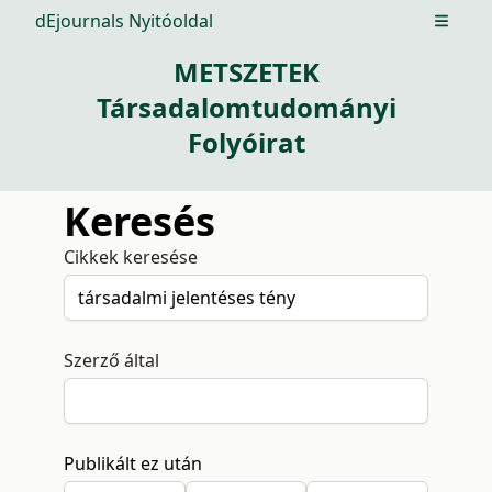
dEjournals Nyitóoldal
Open m
METSZETEK
Társadalomtudományi
Folyóirat
Keresés
Cikkek keresése
Szerző által
Publikált ez után