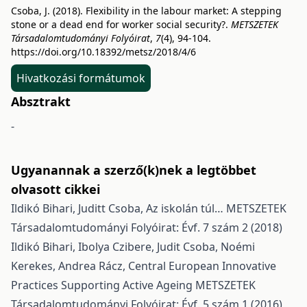
Csoba, J. (2018). Flexibility in the labour market: A stepping
stone or a dead end for worker social security?.
METSZETEK
Társadalomtudományi Folyóirat
,
7
(4), 94-104.
https://doi.org/10.18392/metsz/2018/4/6
Hivatkozási formátumok
Absztrakt
-
Ugyanannak a szerző(k)nek a legtöbbet
olvasott cikkei
Ildikó Bihari, Juditt Csoba,
Az iskolán túl…
METSZETEK
Társadalomtudományi Folyóirat: Évf. 7 szám 2 (2018)
Ildikó Bihari, Ibolya Czibere, Judit Csoba, Noémi
Kerekes, Andrea Rácz,
Central European Innovative
Practices Supporting Active Ageing
METSZETEK
Társadalomtudományi Folyóirat: Évf. 5 szám 1 (2016)