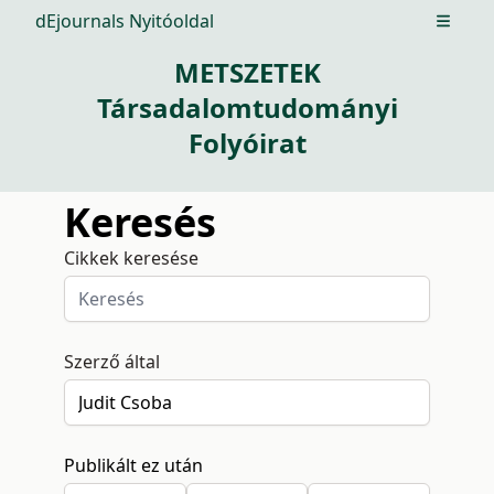
dEjournals Nyitóoldal
Open m
METSZETEK
Társadalomtudományi
Folyóirat
Keresés
Cikkek keresése
Szerző által
Publikált ez után