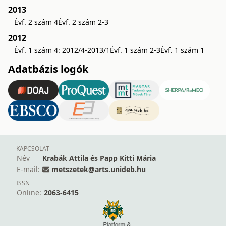
2013
Évf. 2 szám 4
Évf. 2 szám 2-3
2012
Évf. 1 szám 4: 2012/4-2013/1
Évf. 1 szám 2-3
Évf. 1 szám 1
Adatbázis logók
KAPCSOLAT
Név
Krabák Attila és Papp Kitti Mária
E-mail:
metszetek@arts.unideb.hu
ISSN
Online:
2063-6415