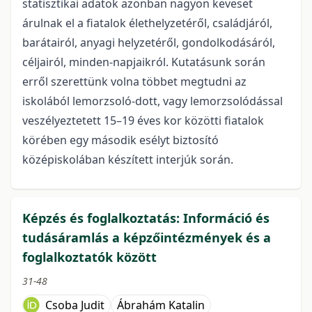
statisztikai adatok azonban nagyon keveset
árulnak el a fiatalok élethelyzetéről, családjáról,
barátairól, anyagi helyzetéről, gondolkodásáról,
céljairól, minden-napjaikról. Kutatásunk során
erről szerettünk volna többet megtudni az
iskolából lemorzsoló-dott, vagy lemorzsolódással
veszélyeztetett 15–19 éves kor közötti fiatalok
körében egy második esélyt biztosító
középiskolában készített interjúk során.
Képzés és foglalkoztatás: Információ és
tudásáramlás a képzőintézmények és a
foglalkoztatók között
31-48
Csoba Judit
Ábrahám Katalin