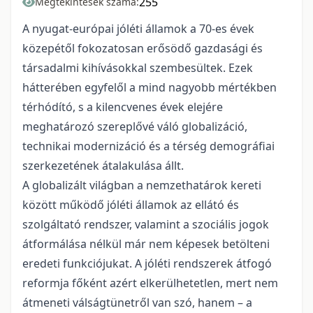
255
Megtekintések száma:
A nyugat-európai jóléti államok a 70-es évek
közepétől fokozatosan erősödő gazdasági és
társadalmi kihívásokkal szembesültek. Ezek
hátterében egyfelől a mind nagyobb mértékben
térhódító, s a kilencvenes évek elejére
meghatározó szereplővé váló globalizáció,
technikai modernizáció és a térség demográfiai
szerkezetének átalakulása állt.
A globalizált világban a nemzethatárok kereti
között működő jóléti államok az ellátó és
szolgáltató rendszer, valamint a szociális jogok
átformálása nélkül már nem képesek betölteni
eredeti funkciójukat. A jóléti rendszerek átfogó
reformja főként azért elkerülhetetlen, mert nem
átmeneti válságtünetről van szó, hanem – a