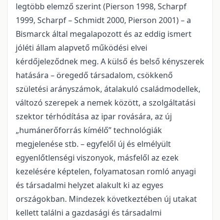
legtöbb elemző szerint (Pierson 1998, Scharpf
1999, Scharpf – Schmidt 2000, Pierson 2001) – a
Bismarck által megalapozott és az eddig ismert
jóléti állam alapvető működési elvei
kérdőjeleződnek meg. A külső és belső kényszerek
hatására – öregedő társadalom, csökkenő
születési arányszámok, átalakuló családmodellek,
változó szerepek a nemek között, a szolgáltatási
szektor térhódítása az ipar rovására, az új
„humánerőforrás kímélő” technológiák
megjelenése stb. – egyfelől új és elmélyült
egyenlőtlenségi viszonyok, másfelől az ezek
kezelésére képtelen, folyamatosan romló anyagi
és társadalmi helyzet alakult ki az egyes
országokban. Mindezek következtében új utakat
kellett találni a gazdasági és társadalmi