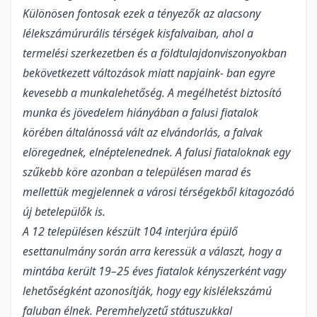
Különösen fontosak ezek a tényezők az alacsony
lélekszámúrurális térségek kisfalvaiban, ahol a
termelési szerkezetben és a földtulajdonviszonyokban
bekövetkezett változások miatt napjaink- ban egyre
kevesebb a munkalehetőség. A megélhetést biztosító
munka és jövedelem hiányában a falusi fiatalok
körében általánossá vált az elvándorlás, a falvak
elöregednek, elnéptelenednek. A falusi fiataloknak egy
szűkebb köre azonban a településen marad és
mellettük megjelennek a városi térségekből kitagozódó
új betelepülők is.
A 12 településen készült 104 interjúra épülő
esettanulmány során arra keressük a választ, hogy a
mintába került 19–25 éves fiatalok kényszerként vagy
lehetőségként azonosítják, hogy egy kislélekszámú
faluban élnek. Peremhelyzetű státuszukkal