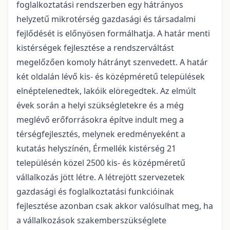
foglalkoztatási rendszerben egy hátrányos
helyzetű mikrotérség gazdasági és társadalmi
fejlődését is előnyösen formálhatja. A határ menti
kistérségek fejlesztése a rendszerváltást
megelőzően komoly hátrányt szenvedett. A határ
két oldalán lévő kis- és középméretű települések
elnéptelenedtek, lakóik elöregedtek. Az elmúlt
évek során a helyi szükségletekre és a még
meglévő erőforrásokra építve indult meg a
térségfejlesztés, melynek eredményeként a
kutatás helyszínén, Érmellék kistérség 21
településén közel 2500 kis- és középméretű
vállalkozás jött létre. A létrejött szervezetek
gazdasági és foglalkoztatási funkcióinak
fejlesztése azonban csak akkor valósulhat meg, ha
a vállalkozások szakemberszükséglete