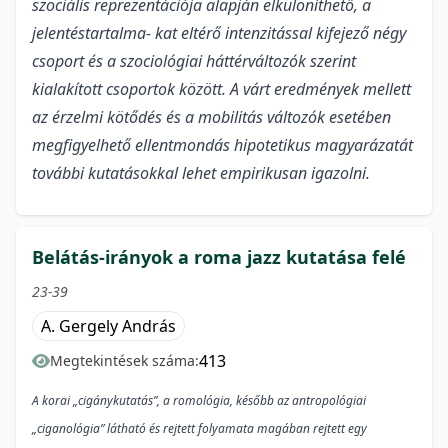
szociális reprezentációja alapján elkülöníthető, a
jelentéstartalma- kat eltérő intenzitással kifejező négy
csoport és a szociológiai háttérváltozók szerint
kialakított csoportok között. A várt eredmények mellett
az érzelmi kötődés és a mobilitás változók esetében
megfigyelhető ellentmondás hipotetikus magyarázatát
további kutatásokkal lehet empirikusan igazolni.
Belátás-irányok a roma jazz kutatása felé
23-39
A. Gergely András
413
Megtekintések száma:
A korai „cigánykutatás”, a romológia, később az antropológiai
„ciganológia” látható és rejtett folyamata magában rejtett egy