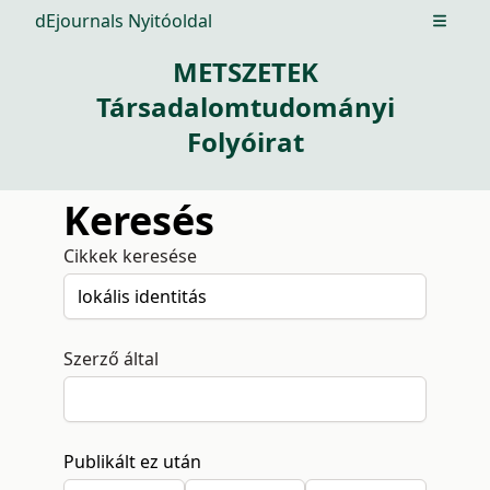
dEjournals Nyitóoldal
Open m
METSZETEK
Társadalomtudományi
Folyóirat
Keresés
Cikkek keresése
Szerző által
Publikált ez után