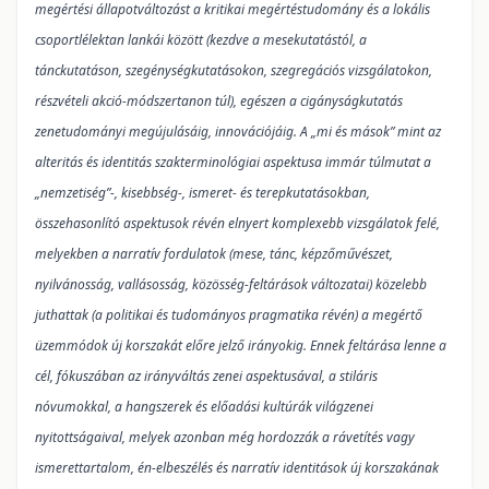
megértési állapotváltozást a kritikai megértéstudomány és a lokális
csoportlélektan lankái között (kezdve a mesekutatástól, a
tánckutatáson, szegénységkutatásokon, szegregációs vizsgálatokon,
részvételi akció-módszertanon túl), egészen a cigányságkutatás
zenetudományi megújulásáig, innovációjáig. A „mi és mások” mint az
alteritás és identitás szakterminológiai aspektusa immár túlmutat a
„nemzetiség”-, kisebbség-, ismeret- és terepkutatásokban,
összehasonlító aspektusok révén elnyert komplexebb vizsgálatok felé,
melyekben a narratív fordulatok (mese, tánc, képzőművészet,
nyilvánosság, vallásosság, közösség-feltárások változatai) közelebb
juthattak (a politikai és tudományos pragmatika révén) a megértő
üzemmódok új korszakát előre jelző irányokig. Ennek feltárása lenne a
cél, fókuszában az irányváltás zenei aspektusával, a stiláris
nóvumokkal, a hangszerek és előadási kultúrák világzenei
nyitottságaival, melyek azonban még hordozzák a rávetítés vagy
ismerettartalom, én-elbeszélés és narratív identitások új korszakának