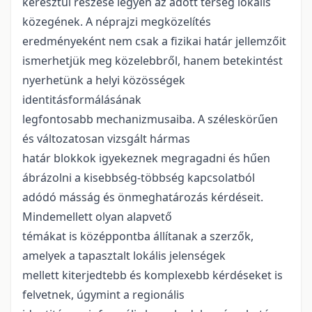
keresztül részese legyen az adott térség lokális
közegének. A néprajzi megközelítés
eredményeként nem csak a fizikai határ jellemzőit
ismerhetjük meg közelebbről, hanem betekintést
nyerhetünk a helyi közösségek
identitásformálásának
legfontosabb mechanizmusaiba. A széleskörűen
és változatosan vizsgált hármas
határ blokkok igyekeznek megragadni és hűen
ábrázolni a kisebbség-többség kapcsolatból
adódó másság és önmeghatározás kérdéseit.
Mindemellett olyan alapvető
témákat is középpontba állítanak a szerzők,
amelyek a tapasztalt lokális jelenségek
mellett kiterjedtebb és komplexebb kérdéseket is
felvetnek, úgymint a regionális