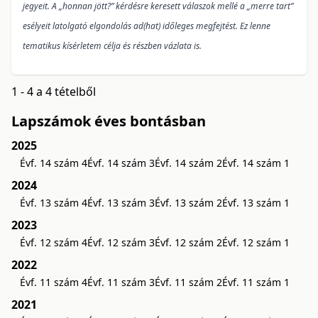
jegyeit. A „honnan jött?” kérdésre keresett válaszok mellé a „merre tart”
esélyeit latolgató elgondolás ad(hat) időleges megfejtést. Ez lenne
tematikus kísérletem célja és részben vázlata is.
1 - 4 a 4 tételből
Lapszámok éves bontásban
2025
Évf. 14 szám 4
Évf. 14 szám 3
Évf. 14 szám 2
Évf. 14 szám 1
2024
Évf. 13 szám 4
Évf. 13 szám 3
Évf. 13 szám 2
Évf. 13 szám 1
2023
Évf. 12 szám 4
Évf. 12 szám 3
Évf. 12 szám 2
Évf. 12 szám 1
2022
Évf. 11 szám 4
Évf. 11 szám 3
Évf. 11 szám 2
Évf. 11 szám 1
2021