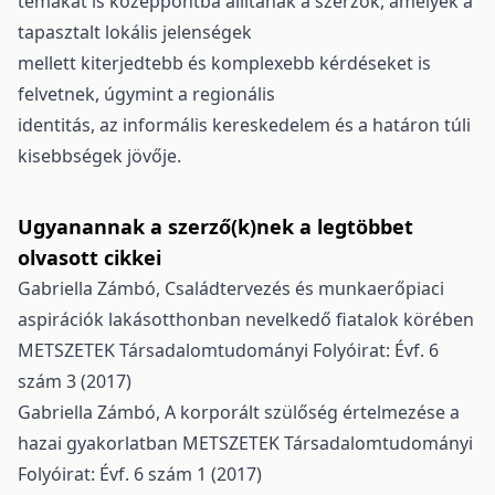
témákat is középpontba állítanak a szerzők, amelyek a
tapasztalt lokális jelenségek
mellett kiterjedtebb és komplexebb kérdéseket is
felvetnek, úgymint a regionális
identitás, az informális kereskedelem és a határon túli
kisebbségek jövője.
Ugyanannak a szerző(k)nek a legtöbbet
olvasott cikkei
Gabriella Zámbó,
Családtervezés és munkaerőpiaci
aspirációk lakásotthonban nevelkedő fiatalok körében
METSZETEK Társadalomtudományi Folyóirat: Évf. 6
szám 3 (2017)
Gabriella Zámbó,
A korporált szülőség értelmezése a
hazai gyakorlatban
METSZETEK Társadalomtudományi
Folyóirat: Évf. 6 szám 1 (2017)