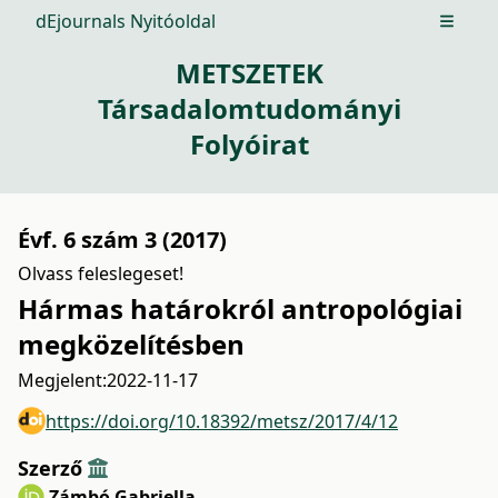
dEjournals Nyitóoldal
Open m
METSZETEK
Társadalomtudományi
Folyóirat
Évf. 6 szám 3 (2017)
Olvass feleslegeset!
Hármas határokról antropológiai
megközelítésben
Megjelent:
2022-11-17
https://doi.org/10.18392/metsz/2017/4/12
Szerző
Zámbó Gabriella