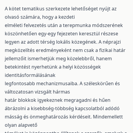
A kötet tematikus szerkezete lehetőséget nyújt az
olvasó számára, hogy a kezdeti
elméleti felvezetés után a terepmunka módszerének
köszönhetően egy-egy fejezeten keresztül részese
legyen az adott térség lokális közegének. A néprajzi
megközelítés eredményeként nem csak a fizikai határ
jellemzőit ismerhetjük meg közelebbről, hanem
betekintést nyerhetünk a helyi közösségek
identitásformálásának
legfontosabb mechanizmusaiba. A széleskörűen és
változatosan vizsgált hármas
határ blokkok igyekeznek megragadni és hűen
ábrázolni a kisebbség-többség kapcsolatból adódó
másság és önmeghatározás kérdéseit. Mindemellett
olyan alapvető